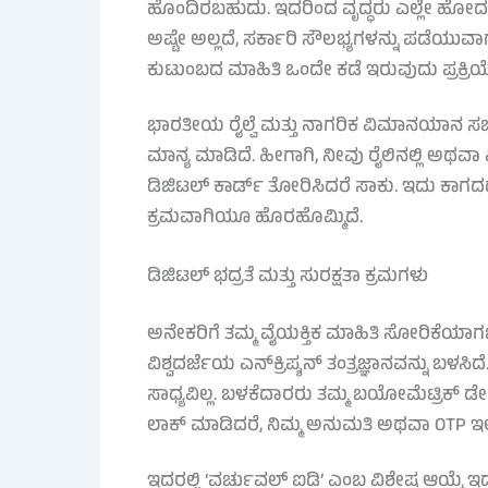
ಹೊಂದಿರಬಹುದು. ಇದರಿಂದ ವೃದ್ಧರು ಎಲ್ಲೇ ಹೋದರ
ಅಷ್ಟೇ ಅಲ್ಲದೆ, ಸರ್ಕಾರಿ ಸೌಲಭ್ಯಗಳನ್ನು ಪಡೆಯ
ಕುಟುಂಬದ ಮಾಹಿತಿ ಒಂದೇ ಕಡೆ ಇರುವುದು ಪ್ರಕ್ರಿಯ
ಭಾರತೀಯ ರೈಲ್ವೆ ಮತ್ತು ನಾಗರಿಕ ವಿಮಾನಯಾನ 
ಮಾನ್ಯ ಮಾಡಿದೆ. ಹೀಗಾಗಿ, ನೀವು ರೈಲಿನಲ್ಲಿ ಅಥವಾ
ಡಿಜಿಟಲ್ ಕಾರ್ಡ್ ತೋರಿಸಿದರೆ ಸಾಕು. ಇದು ಕಾಗ
ಕ್ರಮವಾಗಿಯೂ ಹೊರಹೊಮ್ಮಿದೆ.
ಡಿಜಿಟಲ್ ಭದ್ರತೆ ಮತ್ತು ಸುರಕ್ಷತಾ ಕ್ರಮಗಳು
ಅನೇಕರಿಗೆ ತಮ್ಮ ವೈಯಕ್ತಿಕ ಮಾಹಿತಿ ಸೋರಿಕೆಯಾಗಬಹ
ವಿಶ್ವದರ್ಜೆಯ ಎನ್‌ಕ್ರಿಪ್ಶನ್ ತಂತ್ರಜ್ಞಾನವನ್ನು ಬ
ಸಾಧ್ಯವಿಲ್ಲ. ಬಳಕೆದಾರರು ತಮ್ಮ ಬಯೋಮೆಟ್ರಿಕ್ 
ಲಾಕ್ ಮಾಡಿದರೆ, ನಿಮ್ಮ ಅನುಮತಿ ಅಥವಾ OTP ಇಲ್ಲ
ಇದರಲ್ಲಿ ‘ವರ್ಚುವಲ್ ಐಡಿ’ ಎಂಬ ವಿಶೇಷ ಆಯ್ಕೆ ಇ