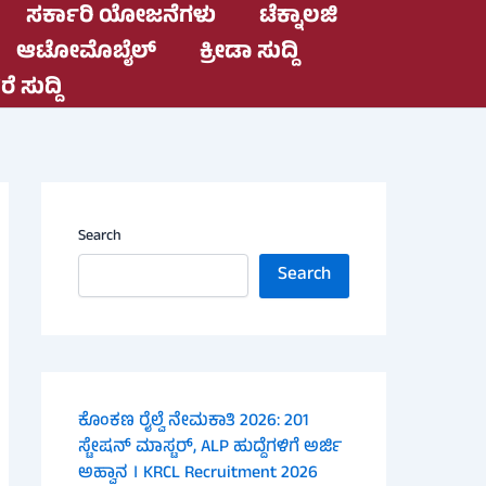
ಸರ್ಕಾರಿ ಯೋಜನೆಗಳು
ಟೆಕ್ನಾಲಜಿ
ಆಟೋಮೊಬೈಲ್
ಕ್ರೀಡಾ ಸುದ್ದಿ
ೆ ಸುದ್ದಿ
Search
Search
ಕೊಂಕಣ ರೈಲ್ವೆ ನೇಮಕಾತಿ 2026: 201
ಸ್ಟೇಷನ್ ಮಾಸ್ಟರ್, ALP ಹುದ್ದೆಗಳಿಗೆ ಅರ್ಜಿ
ಅಹ್ವಾನ । KRCL Recruitment 2026