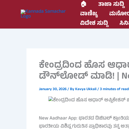
Skip
🏠
ತಾಜಾ ಸುದ್ದಿ
to
ವಾಣಿಜ್ಯ
ಮನೋರ
content
ವಿದೇಶ ಸುದ್ದಿ
ಸಿನಿ
ಕೇಂದ್ರದಿಂದ ಹೊಸ ಆಧಾರ್
ಡೌನ್‌ಲೋಡ್ ಮಾಡಿ! | N
January 30, 2026
/ By
Kavya Ukkali
/
3 minutes of read
New Aadhaar App: ಭಾರತದ ಡಿಜಿಟಲ್ ಕ್ರಾಂತಿಯಲ್
ಭಾರತೀಯ ವಿಶಿಷ್ಟ ಗುರುತಿನ ಪ್ರಾಧಿಕಾರವು ತನ್ನ ಅತ