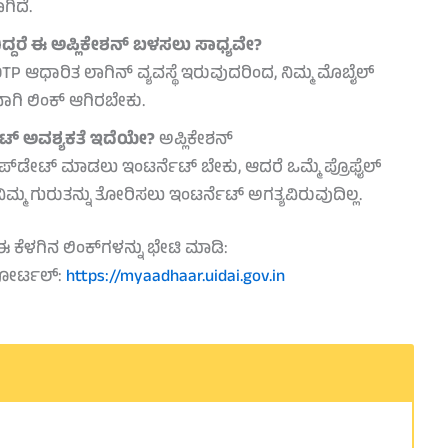
ಿದೆ.
ದಿದ್ದರೆ ಈ ಅಪ್ಲಿಕೇಶನ್ ಬಳಸಲು ಸಾಧ್ಯವೇ?
ಂದ OTP ಆಧಾರಿತ ಲಾಗಿನ್ ವ್ಯವಸ್ಥೆ ಇರುವುದರಿಂದ, ನಿಮ್ಮ ಮೊಬೈಲ್
ಾಗಿ ಲಿಂಕ್ ಆಗಿರಬೇಕು.
ೆಟ್ ಅವಶ್ಯಕತೆ ಇದೆಯೇ?
ಅಪ್ಲಿಕೇಶನ್
್‌ಡೇಟ್ ಮಾಡಲು ಇಂಟರ್ನೆಟ್ ಬೇಕು, ಆದರೆ ಒಮ್ಮೆ ಪ್ರೊಫೈಲ್
ಮ್ಮ ಗುರುತನ್ನು ತೋರಿಸಲು ಇಂಟರ್ನೆಟ್ ಅಗತ್ಯವಿರುವುದಿಲ್ಲ.
ಈ ಕೆಳಗಿನ ಲಿಂಕ್‌ಗಳನ್ನು ಭೇಟಿ ಮಾಡಿ:
ಪೋರ್ಟಲ್:
https://myaadhaar.uidai.gov.in