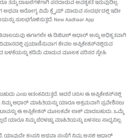
ೂ ತಮ್ಮ ದಾಖಲೆಗಳಿಗಾಗಿ ಪರದಾಡುವ ಅವಶ್ಯಕತೆ ಇರುವುದಿಲ್ಲ.
ುವಾಗ ಅಥವಾ ಆರೋಗ್ಯ ವಿಮೆ ಕ್ಲೈಮ್ ಮಾಡುವ ಸಂದರ್ಭದಲ್ಲಿ ಇಡೀ
ೆಯನ್ನು ಸುಲಭಗೊಳಿಸುತ್ತದೆ. New Aadhaar App
ಸಚಿವಾಲಯವು ಈಗಾಗಲೇ ಈ ಡಿಜಿಟಲ್ ಆಧಾರ್ ಅನ್ನು ಅಧಿಕೃತವಾಗಿ
 ವಿಮಾನದಲ್ಲಿ ಪ್ರಯಾಣಿಸುವಾಗ ಕೇವಲ ಅಪ್ಲಿಕೇಶನ್‌ನಲ್ಲಿರುವ
ದದ ಬಳಕೆಯನ್ನು ಕಡಿಮೆ ಮಾಡುವ ಮೂಲಕ ಪರಿಸರ ಸ್ನೇಹಿ
ುದು ಎಂಬ ಆತಂಕವಿರುತ್ತದೆ. ಆದರೆ UIDAI ಈ ಅಪ್ಲಿಕೇಶನ್‌ನಲ್ಲಿ
ಳಸಿದೆ. ನಿಮ್ಮ ಆಧಾರ್ ಮಾಹಿತಿಯನ್ನು ಯಾರೂ ಅಕ್ರಮವಾಗಿ ಪ್ರವೇಶಿಸಲು
ಡೇಟಾವನ್ನು ಈ ಅಪ್ಲಿಕೇಶನ್ ಮೂಲಕವೇ ಲಾಕ್ ಮಾಡಬಹುದು. ಒಮ್ಮೆ
ದೆ ಯಾರೂ ನಿಮ್ಮ ಬೆರಳಚ್ಚು ಮಾಹಿತಿಯನ್ನು ಬಳಸಲು ಸಾಧ್ಯವಿಲ್ಲ.
ದೆ. ಯಾವುದೇ ಕಂಪನಿ ಅಥವಾ ಸಂಸ್ಥೆಗೆ ನಿಮ್ಮ ಅಸಲಿ ಆಧಾರ್