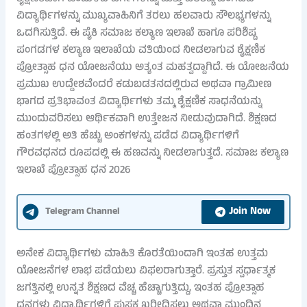
ವಿದ್ಯಾರ್ಥಿಗಳನ್ನು ಮುಖ್ಯವಾಹಿನಿಗೆ ತರಲು ಹಲವಾರು ಸೌಲಭ್ಯಗಳನ್ನು
ಒದಗಿಸುತ್ತಿದೆ. ಈ ಪೈಕಿ ಸಮಾಜ ಕಲ್ಯಾಣ ಇಲಾಖೆ ಹಾಗೂ ಪರಿಶಿಷ್ಟ
ಪಂಗಡಗಳ ಕಲ್ಯಾಣ ಇಲಾಖೆಯ ವತಿಯಿಂದ ನೀಡಲಾಗುವ ಶೈಕ್ಷಣಿಕ
ಪ್ರೋತ್ಸಾಹ ಧನ ಯೋಜನೆಯು ಅತ್ಯಂತ ಮಹತ್ವದ್ದಾಗಿದೆ. ಈ ಯೋಜನೆಯ
ಪ್ರಮುಖ ಉದ್ದೇಶವೆಂದರೆ ಕಡುಬಡತನದಲ್ಲಿರುವ ಅಥವಾ ಗ್ರಾಮೀಣ
ಭಾಗದ ಪ್ರತಿಭಾವಂತ ವಿದ್ಯಾರ್ಥಿಗಳು ತಮ್ಮ ಶೈಕ್ಷಣಿಕ ಸಾಧನೆಯನ್ನು
ಮುಂದುವರಿಸಲು ಆರ್ಥಿಕವಾಗಿ ಉತ್ತೇಜನ ನೀಡುವುದಾಗಿದೆ. ಶಿಕ್ಷಣದ
ಹಂತಗಳಲ್ಲಿ ಅತಿ ಹೆಚ್ಚು ಅಂಕಗಳನ್ನು ಪಡೆದ ವಿದ್ಯಾರ್ಥಿಗಳಿಗೆ
ಗೌರವಧನದ ರೂಪದಲ್ಲಿ ಈ ಹಣವನ್ನು ನೀಡಲಾಗುತ್ತದೆ. ಸಮಾಜ ಕಲ್ಯಾಣ
ಇಲಾಖೆ ಪ್ರೋತ್ಸಾಹ ಧನ 2026
Join Now
Telegram Channel
ಅನೇಕ ವಿದ್ಯಾರ್ಥಿಗಳು ಮಾಹಿತಿ ಕೊರತೆಯಿಂದಾಗಿ ಇಂತಹ ಉತ್ತಮ
ಯೋಜನೆಗಳ ಲಾಭ ಪಡೆಯಲು ವಿಫಲರಾಗುತ್ತಾರೆ. ಪ್ರಸ್ತುತ ಸ್ಪರ್ಧಾತ್ಮಕ
ಜಗತ್ತಿನಲ್ಲಿ ಉನ್ನತ ಶಿಕ್ಷಣದ ವೆಚ್ಚ ಹೆಚ್ಚಾಗುತ್ತಿದ್ದು, ಇಂತಹ ಪ್ರೋತ್ಸಾಹ
ಧನಗಳು ವಿದ್ಯಾರ್ಥಿಗಳಿಗೆ ಪುಸ್ತಕ ಖರೀದಿಸಲು ಅಥವಾ ಮುಂದಿನ