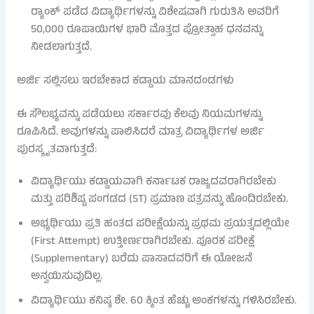
ರ‍್ಯಾಂಕ್ ಪಡೆದ ವಿದ್ಯಾರ್ಥಿಗಳನ್ನು ವಿಶೇಷವಾಗಿ ಗುರುತಿಸಿ ಅವರಿಗೆ
50,000 ರೂಪಾಯಿಗಳ ಭಾರಿ ಮೊತ್ತದ ಪ್ರೋತ್ಸಾಹ ಧನವನ್ನು
ನೀಡಲಾಗುತ್ತದೆ.
ಅರ್ಜಿ ಸಲ್ಲಿಸಲು ಇರಬೇಕಾದ ಕಡ್ಡಾಯ ಮಾನದಂಡಗಳು
ಈ ಸೌಲಭ್ಯವನ್ನು ಪಡೆಯಲು ಸರ್ಕಾರವು ಕೆಲವು ನಿಯಮಗಳನ್ನು
ರೂಪಿಸಿದೆ. ಅವುಗಳನ್ನು ಪಾಲಿಸಿದರೆ ಮಾತ್ರ ವಿದ್ಯಾರ್ಥಿಗಳ ಅರ್ಜಿ
ಪುರಸ್ಕೃತವಾಗುತ್ತದೆ:
ವಿದ್ಯಾರ್ಥಿಯು ಕಡ್ಡಾಯವಾಗಿ ಕರ್ನಾಟಕ ರಾಜ್ಯದವರಾಗಿರಬೇಕು
ಮತ್ತು ಪರಿಶಿಷ್ಟ ಪಂಗಡದ (ST) ಪ್ರಮಾಣ ಪತ್ರವನ್ನು ಹೊಂದಿರಬೇಕು.
ಅಭ್ಯರ್ಥಿಯು ಪ್ರತಿ ಹಂತದ ಪರೀಕ್ಷೆಯನ್ನು ಪ್ರಥಮ ಪ್ರಯತ್ನದಲ್ಲಿಯೇ
(First Attempt) ಉತ್ತೀರ್ಣರಾಗಿರಬೇಕು. ಪೂರಕ ಪರೀಕ್ಷೆ
(Supplementary) ಬರೆದು ಪಾಸಾದವರಿಗೆ ಈ ಯೋಜನೆ
ಅನ್ವಯಿಸುವುದಿಲ್ಲ.
ವಿದ್ಯಾರ್ಥಿಯು ಕನಿಷ್ಠ ಶೇ. 60 ಕ್ಕಿಂತ ಹೆಚ್ಚು ಅಂಕಗಳನ್ನು ಗಳಿಸಿರಬೇಕು.