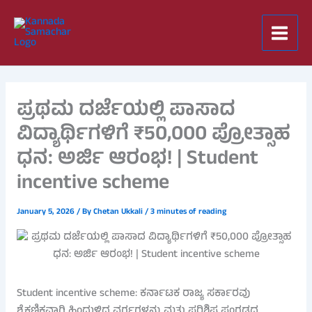
Skip
to
content
ಪ್ರಥಮ ದರ್ಜೆಯಲ್ಲಿ ಪಾಸಾದ
ವಿದ್ಯಾರ್ಥಿಗಳಿಗೆ ₹50,000 ಪ್ರೋತ್ಸಾಹ
ಧನ: ಅರ್ಜಿ ಆರಂಭ! | Student
incentive scheme
January 5, 2026
/ By
Chetan Ukkali
/
3 minutes of reading
Student incentive scheme: ಕರ್ನಾಟಕ ರಾಜ್ಯ ಸರ್ಕಾರವು
ಶೈಕ್ಷಣಿಕವಾಗಿ ಹಿಂದುಳಿದ ವರ್ಗಗಳನ್ನು ಮತ್ತು ಪರಿಶಿಷ್ಟ ಪಂಗಡದ