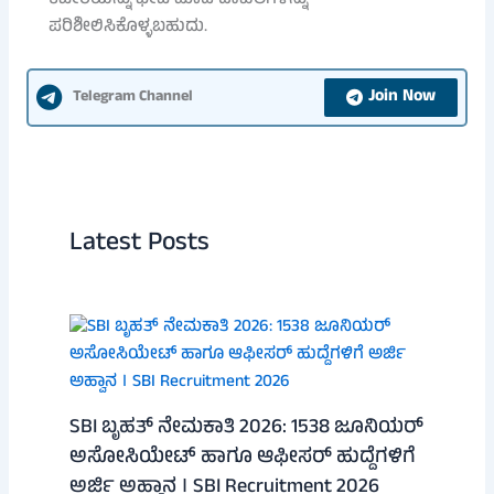
ಕಚೇರಿಯನ್ನು ಭೇಟಿ ಮಾಡಿ ದಾಖಲೆಗಳನ್ನು
ಪರಿಶೀಲಿಸಿಕೊಳ್ಳಬಹುದು.
Join Now
Telegram Channel
Latest Posts
SBI ಬೃಹತ್ ನೇಮಕಾತಿ 2026: 1538 ಜೂನಿಯರ್
ಅಸೋಸಿಯೇಟ್ ಹಾಗೂ ಆಫೀಸರ್ ಹುದ್ದೆಗಳಿಗೆ
ಅರ್ಜಿ ಅಹ್ವಾನ । SBI Recruitment 2026