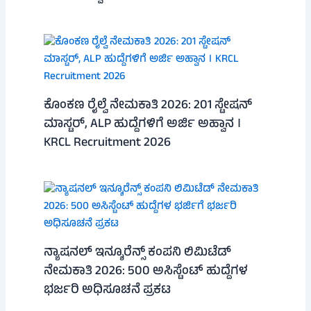
ಕೊಂಕಣ ರೈಲ್ವೆ ನೇಮಕಾತಿ 2026: 201 ಸ್ಟೇಷನ್
ಮಾಸ್ಟರ್, ALP ಹುದ್ದೆಗಳಿಗೆ ಅರ್ಜಿ ಅಹ್ವಾನ ।
KRCL Recruitment 2026
ನ್ಯಾಷನಲ್ ಇನ್ಶೂರೆನ್ಸ್ ಕಂಪನಿ ಲಿಮಿಟೆಡ್
ನೇಮಕಾತಿ 2026: 500 ಅಸಿಸ್ಟೆಂಟ್ ಹುದ್ದೆಗಳ
ಭರ್ಜರಿ ಅಧಿಸೂಚನೆ ಪ್ರಕಟ