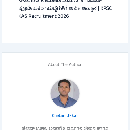
KPSC KAS ನೇಮಕಾತಿ 2026: 319 ಗೆಜೆಟೆಡ್
ಪ್ರೊಬೇಷನರ್ ಹುದ್ದೆಗಳಿಗೆ ಅರ್ಜಿ ಆಹ್ವಾನ | KPSC
KAS Recruitment 2026
About The Author
Chetan Ukkali
ಚೇತನ್ ಉಕ್ಕಲಿ ಅವರಿಗೆ 8 ವರ್ಷಗಳ ಲೇಖನ ಹಾಗೂ