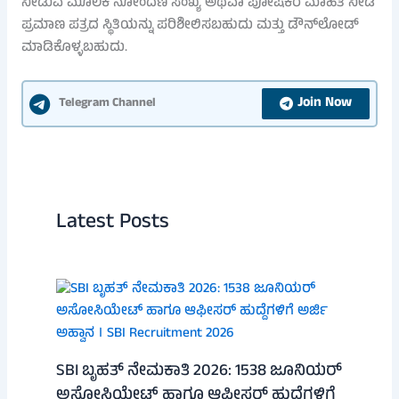
ನೀಡುವ ಮೂಲಕ ನೋಂದಣಿ ಸಂಖ್ಯೆ ಅಥವಾ ಪೋಷಕರ ಮಾಹಿತಿ ನೀಡಿ
ಪ್ರಮಾಣ ಪತ್ರದ ಸ್ಥಿತಿಯನ್ನು ಪರಿಶೀಲಿಸಬಹುದು ಮತ್ತು ಡೌನ್‌ಲೋಡ್
ಮಾಡಿಕೊಳ್ಳಬಹುದು.
Join Now
Telegram Channel
Latest Posts
SBI ಬೃಹತ್ ನೇಮಕಾತಿ 2026: 1538 ಜೂನಿಯರ್
ಅಸೋಸಿಯೇಟ್ ಹಾಗೂ ಆಫೀಸರ್ ಹುದ್ದೆಗಳಿಗೆ