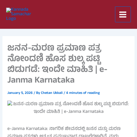
Skip
to
content
ಜನನ-ಮರಣ ಪ್ರಮಾಣ ಪತ್ರ
ನೋಂದಣಿ ಹೊಸ ಶುಲ್ಕ ಪಟ್ಟಿ
ಬಿಡುಗಡೆ: ಇಂದೇ ಮಾಹಿತಿ | e-
Janma Karnataka
January 5, 2026
/ By
Chetan Ukkali
/
4 minutes of reading
e-Janma Karnataka: ನಾಗರಿಕ ಜೀವನದಲ್ಲಿ ಜನನ ಮತ್ತು ಮರಣ
ಪ್ರಮಾಣ ಪತ್ರಗಳು ಅತ್ಯಂತ ಪ್ರಮುಖವಾದ ದಾಖಲೆಗಳಾಗಿವೆ. ಮಗು