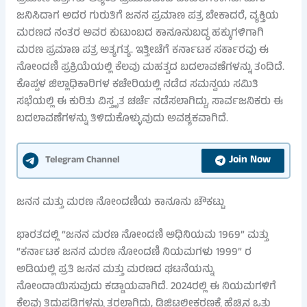
ಜನಿಸಿದಾಗ ಅದರ ಗುರುತಿಗೆ ಜನನ ಪ್ರಮಾಣ ಪತ್ರ ಬೇಕಾದರೆ, ವ್ಯಕ್ತಿಯ
ಮರಣದ ನಂತರ ಅವರ ಕುಟುಂಬದ ಕಾನೂನುಬದ್ಧ ಹಕ್ಕುಗಳಿಗಾಗಿ
ಮರಣ ಪ್ರಮಾಣ ಪತ್ರ ಅತ್ಯಗತ್ಯ. ಇತ್ತೀಚೆಗೆ ಕರ್ನಾಟಕ ಸರ್ಕಾರವು ಈ
ನೋಂದಣಿ ಪ್ರಕ್ರಿಯೆಯಲ್ಲಿ ಕೆಲವು ಮಹತ್ವದ ಬದಲಾವಣೆಗಳನ್ನು ತಂದಿದೆ.
ಕೊಪ್ಪಳ ಜಿಲ್ಲಾಧಿಕಾರಿಗಳ ಕಚೇರಿಯಲ್ಲಿ ನಡೆದ ಸಮನ್ವಯ ಸಮಿತಿ
ಸಭೆಯಲ್ಲಿ ಈ ಕುರಿತು ವಿಸ್ತೃತ ಚರ್ಚೆ ನಡೆಸಲಾಗಿದ್ದು, ಸಾರ್ವಜನಿಕರು ಈ
ಬದಲಾವಣೆಗಳನ್ನು ತಿಳಿದುಕೊಳ್ಳುವುದು ಅವಶ್ಯಕವಾಗಿದೆ.
Join Now
Telegram Channel
ಜನನ ಮತ್ತು ಮರಣ ನೋಂದಣಿಯ ಕಾನೂನು ಚೌಕಟ್ಟು
ಭಾರತದಲ್ಲಿ “ಜನನ ಮರಣ ನೋಂದಣಿ ಅಧಿನಿಯಮ 1969” ಮತ್ತು
“ಕರ್ನಾಟಕ ಜನನ ಮರಣ ನೋಂದಣಿ ನಿಯಮಗಳು 1999” ರ
ಅಡಿಯಲ್ಲಿ ಪ್ರತಿ ಜನನ ಮತ್ತು ಮರಣದ ಘಟನೆಯನ್ನು
ನೋಂದಾಯಿಸುವುದು ಕಡ್ಡಾಯವಾಗಿದೆ. 2024ರಲ್ಲಿ ಈ ನಿಯಮಗಳಿಗೆ
ಕೆಲವು ತಿದ್ದುಪಡಿಗಳನ್ನು ತರಲಾಗಿದ್ದು, ಡಿಜಿಟಲೀಕರಣಕ್ಕೆ ಹೆಚ್ಚಿನ ಒತ್ತು