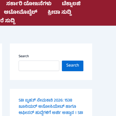
ಸರ್ಕಾರಿ ಯೋಜನೆಗಳು
ಟೆಕ್ನಾಲಜಿ
ಆಟೋಮೊಬೈಲ್
ಕ್ರೀಡಾ ಸುದ್ದಿ
ೆ ಸುದ್ದಿ
Search
Search
SBI ಬೃಹತ್ ನೇಮಕಾತಿ 2026: 1538
ಜೂನಿಯರ್ ಅಸೋಸಿಯೇಟ್ ಹಾಗೂ
ಆಫೀಸರ್ ಹುದ್ದೆಗಳಿಗೆ ಅರ್ಜಿ ಅಹ್ವಾನ । SBI