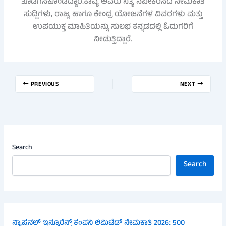
ತೊಡಗಿಸಿಕೊಂಡಿದ್ದಾರೆ.ಕಾವ್ಯ ಅವರು ನಿತ್ಯ ನವೀಕರಿಸಿದ ನೇಮಕಾತಿ
ಸುದ್ದಿಗಳು, ರಾಜ್ಯ ಹಾಗೂ ಕೇಂದ್ರ ಯೋಜನೆಗಳ ವಿವರಗಳು ಮತ್ತು
ಉಪಯುಕ್ತ ಮಾಹಿತಿಯನ್ನು ಸುಲಭ ಕನ್ನಡದಲ್ಲಿ ಓದುಗರಿಗೆ
ನೀಡುತ್ತಿದ್ದಾರೆ.
PREVIOUS
NEXT
Search
Search
ನ್ಯಾಷನಲ್ ಇನ್ಶೂರೆನ್ಸ್ ಕಂಪನಿ ಲಿಮಿಟೆಡ್ ನೇಮಕಾತಿ 2026: 500