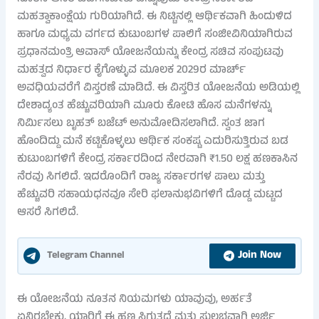
ಮಹತ್ವಾಕಾಂಕ್ಷೆಯ ಗುರಿಯಾಗಿದೆ. ಈ ನಿಟ್ಟಿನಲ್ಲಿ ಆರ್ಥಿಕವಾಗಿ ಹಿಂದುಳಿದ
ಹಾಗೂ ಮಧ್ಯಮ ವರ್ಗದ ಕುಟುಂಬಗಳ ಪಾಲಿಗೆ ಸಂಜೀವಿನಿಯಾಗಿರುವ
ಪ್ರಧಾನಮಂತ್ರಿ ಆವಾಸ್ ಯೋಜನೆಯನ್ನು ಕೇಂದ್ರ ಸಚಿವ ಸಂಪುಟವು
ಮಹತ್ವದ ನಿರ್ಧಾರ ಕೈಗೊಳ್ಳುವ ಮೂಲಕ 2029ರ ಮಾರ್ಚ್
ಅವಧಿಯವರೆಗೆ ವಿಸ್ತರಣೆ ಮಾಡಿದೆ. ಈ ವಿಸ್ತರಿತ ಯೋಜನೆಯ ಅಡಿಯಲ್ಲಿ
ದೇಶಾದ್ಯಂತ ಹೆಚ್ಚುವರಿಯಾಗಿ ಮೂರು ಕೋಟಿ ಹೊಸ ಮನೆಗಳನ್ನು
ನಿರ್ಮಿಸಲು ಬೃಹತ್ ಬಜೆಟ್ ಅನುಮೋದಿಸಲಾಗಿದೆ. ಸ್ವಂತ ಜಾಗ
ಹೊಂದಿದ್ದು ಮನೆ ಕಟ್ಟಿಕೊಳ್ಳಲು ಆರ್ಥಿಕ ಸಂಕಷ್ಟ ಎದುರಿಸುತ್ತಿರುವ ಬಡ
ಕುಟುಂಬಗಳಿಗೆ ಕೇಂದ್ರ ಸರ್ಕಾರದಿಂದ ನೇರವಾಗಿ ₹1.50 ಲಕ್ಷ ಹಣಕಾಸಿನ
ನೆರವು ಸಿಗಲಿದೆ. ಇದರೊಂದಿಗೆ ರಾಜ್ಯ ಸರ್ಕಾರಗಳ ಪಾಲು ಮತ್ತು
ಹೆಚ್ಚುವರಿ ಸಹಾಯಧನವೂ ಸೇರಿ ಫಲಾನುಭವಿಗಳಿಗೆ ದೊಡ್ಡ ಮಟ್ಟದ
ಆಸರೆ ಸಿಗಲಿದೆ.
Join Now
Telegram Channel
ಈ ಯೋಜನೆಯ ನೂತನ ನಿಯಮಗಳು ಯಾವುವು, ಅರ್ಹತೆ
ಏನಿರಬೇಕು, ಯಾರಿಗೆ ಈ ಹಣ ಸಿಗುತ್ತದೆ ಮತ್ತು ಸುಲಭವಾಗಿ ಅರ್ಜಿ