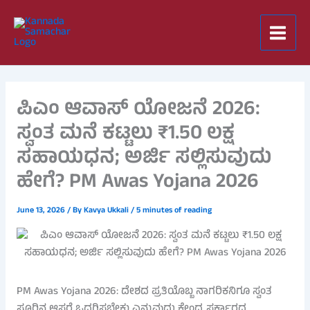
Skip
to
content
ಪಿಎಂ ಆವಾಸ್ ಯೋಜನೆ 2026:
ಸ್ವಂತ ಮನೆ ಕಟ್ಟಲು ₹1.50 ಲಕ್ಷ
ಸಹಾಯಧನ; ಅರ್ಜಿ ಸಲ್ಲಿಸುವುದು
ಹೇಗೆ? PM Awas Yojana 2026
June 13, 2026
/ By
Kavya Ukkali
/
5 minutes of reading
PM Awas Yojana 2026: ದೇಶದ ಪ್ರತಿಯೊಬ್ಬ ನಾಗರಿಕನಿಗೂ ಸ್ವಂತ
ಸೂರಿನ ಆಸರೆ ಒದಗಿಸಬೇಕು ಎನ್ನುವುದು ಕೇಂದ್ರ ಸರ್ಕಾರದ