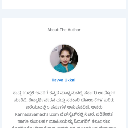
About The Author
Kavya Ukkali
ಕಾವ್ಯ ಉಕ್ಕಲಿ ಅವರಿಗೆ ಕನ್ನಡ ಮಾಧ್ಯಮದಲ್ಲಿ ಸರ್ಕಾರಿ ಉದ್ಯೋಗ
ಮಾಹಿತಿ, ವಿದ್ಯಾರ್ಥಿವೇತನ ಮತ್ತು ಸರಕಾರಿ ಯೋಜನೆಗಳ ಕುರಿತು
ಬರೆಯುವಲ್ಲಿ 5 ವರ್ಷಗಳ ಅನುಭವವಿದೆ. ಅವರು
KannadaSamachar.com ವೆಬ್‌ಸೈಟ್‌ನಲ್ಲಿ ನಿಖರ, ಪರಿಶೀಲಿತ
ಹಾಗೂ ನಂಬಲರ್ಹ ಮಾಹಿತಿಯನ್ನು ಓದುಗರಿಗೆ ತಲುಪಿಸಲು