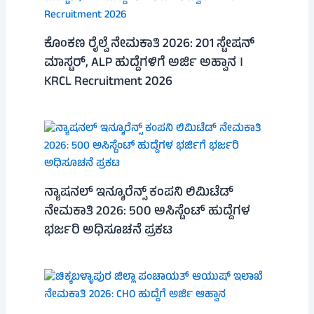
ಕೊಂಕಣ ರೈಲ್ವೆ ನೇಮಕಾತಿ 2026: 201 ಸ್ಟೇಷನ್
ಮಾಸ್ಟರ್, ALP ಹುದ್ದೆಗಳಿಗೆ ಅರ್ಜಿ ಅಹ್ವಾನ ।
KRCL Recruitment 2026
ನ್ಯಾಷನಲ್ ಇನ್ಶೂರೆನ್ಸ್ ಕಂಪನಿ ಲಿಮಿಟೆಡ್
ನೇಮಕಾತಿ 2026: 500 ಅಸಿಸ್ಟೆಂಟ್ ಹುದ್ದೆಗಳ
ಭರ್ಜರಿ ಅಧಿಸೂಚನೆ ಪ್ರಕಟ