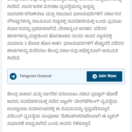
ನೀಡಿದೆ. ಸಾರ್ವಜನಿಕ ವಿತರಣಾ ವ್ಯವಸ್ಥೆಯನ್ನು ಇನ್ನಷ್ಟು
ಪಾರದರ್ಶಕಗೊಳಿಸಲು ಮತ್ತು ನಿಜವಾದ ಫಲಾನುಭವಿಗಳಿಗೆ ಸರ್ಕಾರದ
ಸೌಲಭ್ಯಗಳನ್ನು ತಲುಪಿಸುವ ನಿಟ್ಟಿನಲ್ಲಿ ನವದೆಹಲಿಯಲ್ಲಿ ಒಂದು ಪ್ರಮುಖ
ನಿರ್ಧಾರವನ್ನು ಪ್ರಕಟಿಸಲಾಗಿದೆ. ದೇಶಾದ್ಯಂತ ಅನರ್ಹ ಪಡಿತರ
ಚೀಟಿಗಳನ್ನು ಪಟ್ಟಿಯಿಂದ ಹೊರಹಾಕಿದ ನಂತರ, ಅವರ ಸ್ಥಾನದಲ್ಲಿ
ಸುಮಾರು 3 ಕೋಟಿ ಹೊಸ ಅರ್ಹ ಫಲಾನುಭವಿಗಳಿಗೆ ಹೆಚ್ಚುವರಿ ಪಡಿತರ
ಚೀಟಿಗಳನ್ನು ವಿತರಿಸಲು ಕೇಂದ್ರ ಸರ್ಕಾರವು ಅಧಿಕೃತವಾಗಿ ಅನುಮತಿ
ನೀಡಿದೆ.
Join Now
Telegram Channel
ಕೇಂದ್ರ ಆಹಾರ ಮತ್ತು ನಾಗರಿಕ ಸರಬರಾಜು ಸಚಿವ ಪ್ರಲ್ಹಾದ್ ಜೋಶಿ
ಅವರು ನವದೆಹಲಿಯಲ್ಲಿ ನಡೆದ ಸ್ಮಾರ್ಟ್ ವೇರ್‌ಹೌಸಿಂಗ್ ವ್ಯವಸ್ಥೆಯ
ಉದ್ಘಾಟನಾ ಸಮಾರಂಭದಲ್ಲಿ ಈ ವಿಷಯವನ್ನು ಸ್ಪಷ್ಟಪಡಿಸಿದ್ದಾರೆ.
ಪಿಡಿಎಸ್ ವ್ಯವಸ್ಥೆಯ ಸಂಪೂರ್ಣ ಡಿಜಿಟಲೀಕರಣದಿಂದಾಗಿ ಈ ಬೃಹತ್
ಸುಧಾರಣೆ ಸಾಧ್ಯವಾಗಿದೆ ಎಂದು ಅವರು ತಿಳಿಸಿದ್ದಾರೆ.