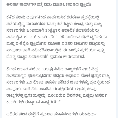
ಅನರ್ಹ ಕಾರ್ಡ್‌ಗಳ ಪತ್ತೆ ಮತ್ತು ಡಿಜಿಟಲೀಕರಣದ ಪ್ರಕ್ರಿಯೆ
ಕಳೆದ ಕೆಲವು ವರ್ಷಗಳಿಂದ ಸಾರ್ವಜನಿಕ ವಿತರಣಾ ವ್ಯವಸ್ಥೆಯಲ್ಲಿ
ನಡೆಯುತ್ತಿದ್ದ ದುರುಪಯೋಗವನ್ನು ತಡೆಗಟ್ಟಲು ಕೇಂದ್ರ ಮತ್ತು ರಾಜ್ಯ
ಸರ್ಕಾರಗಳು ಜಂಟಿಯಾಗಿ ತಂತ್ರಜ್ಞಾನ ಆಧಾರಿತ ತಪಾಸಣೆಯನ್ನು
ನಡೆಸುತ್ತಿವೆ. ಆಧಾರ್ ಕಾರ್ಡ್ ಜೋಡಣೆ, ಬಯೋಮೆಟ್ರಿಕ್ ದೃಢೀಕರಣ
ಮತ್ತು ಇ-ಕೆವೈಸಿ ಪ್ರಕ್ರಿಯೆಗಳ ಮೂಲಕ ಪಡಿತರ ಚೀಟಿಗಳ ಪಟ್ಟಿಯನ್ನು
ಸಂಪೂರ್ಣವಾಗಿ ನವೀಕರಿಸಲಾಗುತ್ತಿದೆ. ಈ ತಾಂತ್ರಿಕ ಪ್ರಗತಿಯೇ ಇಷ್ಟು
ದೊಡ್ಡ ಮಟ್ಟದ ಬದಲಾವಣೆಗೆ ಪ್ರಮುಖ ಕಾರಣವಾಗಿದೆ.
ಕೇಂದ್ರ ಆಹಾರ ಸಚಿವಾಲಯವು ವಿವಿಧ ರಾಜ್ಯಗಳಿಗೆ ಕಳುಹಿಸಿದ್ದ
ಸಂಶಯಾಸ್ಪದ ಫಲಾನುಭವಿಗಳ ಪಟ್ಟಿಯ ಆಧಾರದ ಮೇಲೆ ಪ್ರಸ್ತುತ ರಾಜ್ಯ
ಸರ್ಕಾರಗಳು 2.21 ಕೋಟಿ ಅನರ್ಹ ಪಡಿತರ ಚೀಟಿಗಳನ್ನು ವ್ಯವಸ್ಥೆಯಿಂದ
ಸಂಪೂರ್ಣವಾಗಿ ತೆಗೆದುಹಾಕಿವೆ. ಈ ಪ್ರಕ್ರಿಯೆಯು ಇನ್ನೂ ಕೆಲವು
ರಾಜ್ಯಗಳಲ್ಲಿ ಪ್ರಗತಿಯಲ್ಲಿದ್ದು, ಮುಂಬರುವ ದಿನಗಳಲ್ಲಿ ಮತ್ತಷ್ಟು ಅನರ್ಹ
ಕಾರ್ಡ್‌ಗಳು ರದ್ದಾಗುವ ಸಾಧ್ಯತೆಯಿದೆ.
ಪಡಿತರ ಚೀಟಿ ರದ್ದತಿಗೆ ಪ್ರಮುಖ ಮಾನದಂಡಗಳು ಯಾವುವು?