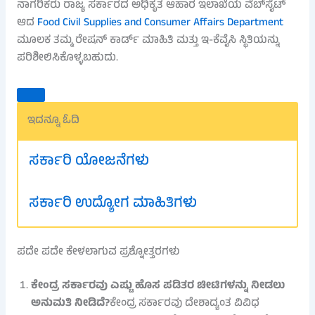
ನಾಗರಿಕರು ರಾಜ್ಯ ಸರ್ಕಾರದ ಅಧಿಕೃತ ಆಹಾರ ಇಲಾಖೆಯ ವೆಬ್‌ಸೈಟ್
ಆದ
Food Civil Supplies and Consumer Affairs Department
ಮೂಲಕ ತಮ್ಮ ರೇಷನ್ ಕಾರ್ಡ್ ಮಾಹಿತಿ ಮತ್ತು ಇ-ಕೆವೈಸಿ ಸ್ಥಿತಿಯನ್ನು
ಪರಿಶೀಲಿಸಿಕೊಳ್ಳಬಹುದು.
ಇದನ್ನೂ ಓದಿ
ಸರ್ಕಾರಿ ಯೋಜನೆಗಳು
ಸರ್ಕಾರಿ ಉದ್ಯೋಗ ಮಾಹಿತಿಗಳು
ಪದೇ ಪದೇ ಕೇಳಲಾಗುವ ಪ್ರಶ್ನೋತ್ತರಗಳು
ಕೇಂದ್ರ ಸರ್ಕಾರವು ಎಷ್ಟು ಹೊಸ ಪಡಿತರ ಚೀಟಿಗಳನ್ನು ನೀಡಲು
ಅನುಮತಿ ನೀಡಿದೆ?
ಕೇಂದ್ರ ಸರ್ಕಾರವು ದೇಶಾದ್ಯಂತ ವಿವಿಧ