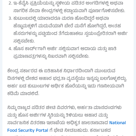
ಇ-ಕೆವೈಸಿ ಪ್ರಕ್ರಿಯೆಯನ್ನು ಸ್ಥಳೀಯ ಪಡಿತರ ಅಂಗಡಿಗಳಲ್ಲಿ ಅಥವಾ
ನಾಗರಿಕ ಸೇವಾ ಕೇಂದ್ರಗಳಲ್ಲಿ ಕಡ್ಡಾಯವಾಗಿ ಪೂರ್ಣಗೊಳಿಸಬೇಕು.
ಕುಟುಂಬದಲ್ಲಿ ಯಾರಾದರೂ ಮರಣ ಹೊಂದಿದ್ದರೆ ಅಥವಾ
ಹೆಣ್ಣುಮಕ್ಕಳಿಗೆ ಮದುವೆಯಾಗಿ ಬೇರೆ ಮನೆಗೆ ಹೋಗಿದ್ದರೆ, ಅಂತಹ
ಹೆಸರುಗಳನ್ನು ಪಟ್ಟಿಯಿಂದ ತೆಗೆದುಹಾಕಲು ಸ್ವಯಂಪ್ರೇರಿತರಾಗಿ ಅರ್ಜಿ
ಸಲ್ಲಿಸಬೇಕು.
ಹೊಸ ಕಾರ್ಡ್‌ಗಾಗಿ ಅರ್ಜಿ ಸಲ್ಲಿಸುವಾಗ ಆದಾಯ ಮತ್ತು ಜಾತಿ
ಪ್ರಮಾಣಪತ್ರಗಳನ್ನು ನಿಖರವಾಗಿ ಸಲ್ಲಿಸಬೇಕು.
ಕೇಂದ್ರ ಸರ್ಕಾರದ ಈ ಐತಿಹಾಸಿಕ ನಿರ್ಧಾರದಿಂದಾಗಿ ಮುಂಬರುವ
ದಿನಗಳಲ್ಲಿ ದೇಶದ ಆಹಾರ ಭದ್ರತಾ ವ್ಯವಸ್ಥೆಯು ಇನ್ನಷ್ಟು ಬಲಗೊಳ್ಳಲಿದ್ದು,
ಅರ್ಹ ಬಡ ಕುಟುಂಬಗಳ ಆರ್ಥಿಕ ಹೊರೆಯನ್ನು ಇದು ಗಣನೀಯವಾಗಿ
ಕಡಿಮೆ ಮಾಡಲಿದೆ.
ನಿಮ್ಮ ರಾಜ್ಯದ ಪಡಿತರ ಚೀಟಿ ವಿವರಗಳು, ಅರ್ಹತಾ ಮಾನದಂಡಗಳು
ಮತ್ತು ಹೊಸ ಅರ್ಜಿಗಳ ಸ್ಥಿತಿಯನ್ನು ತಿಳಿಯಲು ಆಹಾರ ಮತ್ತು
ಸಾರ್ವಜನಿಕ ವಿತರಣಾ ಇಲಾಖೆಯ ಅಧಿಕೃತ ಜಾಲತಾಣವಾದ
National
Food Security Portal
ಗೆ ಭೇಟಿ ನೀಡಬಹುದು. ಕರ್ನಾಟಕದ