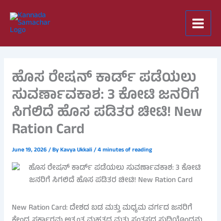
Skip
to
content
ಹೊಸ ರೇಷನ್ ಕಾರ್ಡ್ ಪಡೆಯಲು
ಸುವರ್ಣಾವಕಾಶ: 3 ಕೋಟಿ ಜನರಿಗೆ
ಸಿಗಲಿದೆ ಹೊಸ ಪಡಿತರ ಚೀಟಿ! New
Ration Card
June 19, 2026
/ By
Kavya Ukkali
/
4 minutes of reading
New Ration Card: ದೇಶದ ಬಡ ಮತ್ತು ಮಧ್ಯಮ ವರ್ಗದ ಜನರಿಗೆ
ಕೇಂದ್ರ ಸರ್ಕಾರವು ಅತ್ಯಂತ ಮಹತ್ವದ ಮತ್ತು ಸಂತಸದ ಸುದ್ದಿಯೊಂದನ್ನು