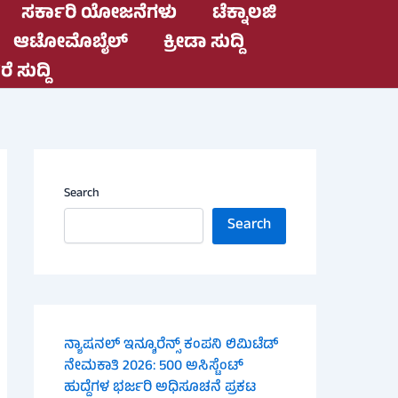
ಸರ್ಕಾರಿ ಯೋಜನೆಗಳು
ಟೆಕ್ನಾಲಜಿ
ಆಟೋಮೊಬೈಲ್
ಕ್ರೀಡಾ ಸುದ್ದಿ
ೆ ಸುದ್ದಿ
Search
Search
ನ್ಯಾಷನಲ್ ಇನ್ಶೂರೆನ್ಸ್ ಕಂಪನಿ ಲಿಮಿಟೆಡ್
ನೇಮಕಾತಿ 2026: 500 ಅಸಿಸ್ಟೆಂಟ್
ಹುದ್ದೆಗಳ ಭರ್ಜರಿ ಅಧಿಸೂಚನೆ ಪ್ರಕಟ