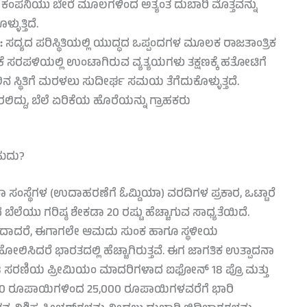
್ ಕಂಪನಿಯು ಬೇರೆ ಮೂಲಗಳಿಂದ ಅತ್ಯಂತ ದುಬಾರಿ ಮೊತ್ತವನ್ನು
ುತ್ತಿದೆ.
:
ಸದ್ಯದ ಪರಿಸ್ಥಿತಿಯಲ್ಲಿ ಯುದ್ಧದ ಒಪ್ಪಂದಗಳ ಮೂಲಕ ರಾಜತಾಂತ್ರಿಕ
ಕೆ ಸರಪಳಿಯಲ್ಲಿ ಉಂಟಾಗಿರುವ ವ್ಯತ್ಯಯಗಳು ತಕ್ಷಣಕ್ಕೆ ಹತೋಟಿಗೆ
ಿನ ಸ್ಥಿತಿಗೆ ಮರಳಲು ಸುದೀರ್ಘ ಸಮಯ ತೆಗೆದುಕೊಳ್ಳುತ್ತದೆ.
ಲಿದ್ದು, ಬೆಲೆ ಏರಿಕೆಯ ಹೊರೆಯನ್ನು ಗ್ರಾಹಕರು
ಹುದು?
ಂಸ್ಥೆಗಳ (ಉದಾಹರಣೆಗೆ ಓಮ್ಡಿಯಾ) ವರದಿಗಳ ಪ್ರಕಾರ, ಒಟ್ಟಾರೆ
ಲೆಯು ಗರಿಷ್ಠ ಶೇಕಡಾ 20 ರಷ್ಟು ಹೆಚ್ಚಾಗುವ ಸಾಧ್ಯತೆಯಿದೆ.
ುದಾದರೆ, ಈಗಾಗಲೇ ಆಮದು ಸುಂಕ ಹಾಗೂ ಸ್ಥಳೀಯ
ೋಲಿಸಿದರೆ ಭಾರತದಲ್ಲಿ ಹೆಚ್ಚಾಗಿರುತ್ತವೆ. ಈಗ ಜಾಗತಿಕ ಉತ್ಪಾದನಾ
್ 18 ಸರಣಿಯ ಪ್ರೀಮಿಯಂ ಮಾದರಿಗಳಾದ ಐಫೋನ್ 18 ಪ್ರೊ ಮತ್ತು
 15,000 ರೂಪಾಯಿಗಳಿಂದ 25,000 ರೂಪಾಯಿಗಳವರೆಗೆ ಭಾರಿ