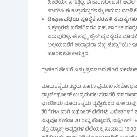
ಹೀಲಿಯಂ ಸಿಗುತ್ತಿಲ್ಲ. ಈ ಕಾರಣದಿಂದಾಗಿ ಆಪಲ
ಪಾವತಿಸಿ ಈ ಕಚ್ಚಾವಸ್ತುಗಳನ್ನು ಆಮದು ಮಾಡಿಕೊಳ್ಳ
ದೀರ್ಘಾವಧಿಯ ಪೂರೈಕೆ ಸರಪಳಿ ಸಮಸ್ಯೆಗಳು
ಬಿಕ್ಕಟ್ಟುಗಳು ಬಗೆಹರಿದರೂ ಸಹ, ಜಾಗತಿಕ ಪೂರೈ
ಬರುವುದಿಲ್ಲ. ಈ ಸಪ್ಲೈ ಚೈನ್ ವ್ಯವಸ್ಥೆಯು ಮೊದಲ
ಅಲ್ಲಿಯವರೆಗೆ ಉತ್ಪಾದನಾ ವೆಚ್ಚ ಹೆಚ್ಚಾಗಿಯೇ ಇರ
ಹೊರಲೇಬೇಕಾಗುತ್ತದೆ.
ಗ್ರಾಹಕರ ಜೇಬಿಗೆ ಎಷ್ಟು ಪ್ರಮಾಣದ ಹೊರೆ ಬೀಳಬ
ಮಾರುಕಟ್ಟೆಯ ತಜ್ಞರು ಹಾಗೂ ಪ್ರಮುಖ ಸಂಶೋಧನಾ ಸ
ಸ್ಮಾರ್ಟ್‌ಫೋನ್ ಉದ್ಯಮದಲ್ಲಿ ಸರಾಸರಿ ಮಾರಾಟದ ಬೆ
ಭಾರತೀಯ ಮಾರುಕಟ್ಟೆಯ ದೃಷ್ಟಿಯಿಂದ ನೋಡುವ
ತೆರಿಗೆಗಳಿಂದಾಗಿ ಐಫೋನ್ ಬೆಲೆಗಳು ವಿದೇಶಗಳಿಗೆ ಹ
ವೆಚ್ಚವೂ ಶೇಕಡಾ 20 ರಷ್ಟು ಹೆಚ್ಚಾದರೆ, ಐಫೋನ
ಪ್ರೊ ಮ್ಯಾಕ್ಸ್ ಆವೃತ್ತಿಗಳ ಬೆಲೆಯಲ್ಲಿ ಸುಮಾರು