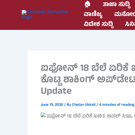
Skip
🏠
ತಾಜಾ ಸುದ್ದಿ
to
ವಾಣಿಜ್ಯ
ಮನೋರ
content
ವಿದೇಶ ಸುದ್ದಿ
ಸಿನಿ
ಐಫೋನ್ 18 ಬೆಲೆ ಏರಿಕೆ
ಕೊಟ್ಟ ಶಾಕಿಂಗ್ ಅಪ್‌ಡೇಟ್
Update
June 19, 2026
/ By
Chetan Ukkali
/
4 minutes of reading