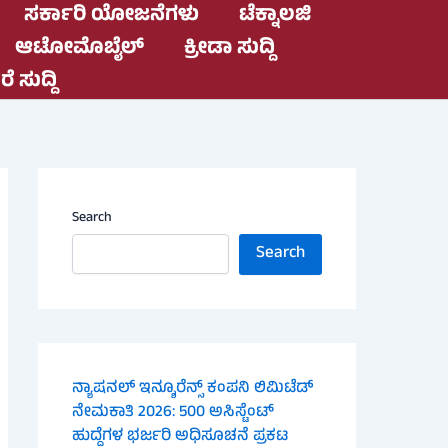
ಸರ್ಕಾರಿ ಯೋಜನೆಗಳು
ಟೆಕ್ನಾಲಜಿ
ಆಟೋಮೊಬೈಲ್
ಕ್ರೀಡಾ ಸುದ್ದಿ
ೆ ಸುದ್ದಿ
Search
Search
ನ್ಯಾಷನಲ್ ಇನ್ಶೂರೆನ್ಸ್ ಕಂಪನಿ ಲಿಮಿಟೆಡ್
ನೇಮಕಾತಿ 2026: 500 ಅಸಿಸ್ಟೆಂಟ್
ಹುದ್ದೆಗಳ ಭರ್ಜರಿ ಅಧಿಸೂಚನೆ ಪ್ರಕಟ