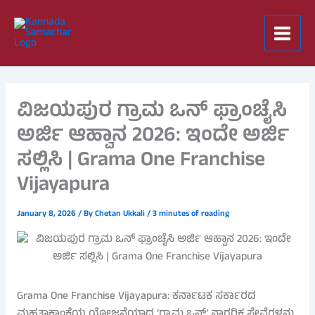
Skip
to
content
ವಿಜಯಪುರ ಗ್ರಾಮ ಒನ್ ಫ್ರಾಂಚೈಸಿ
ಅರ್ಜಿ ಆಹ್ವಾನ 2026: ಇಂದೇ ಅರ್ಜಿ
ಸಲ್ಲಿಸಿ | Grama One Franchise
Vijayapura
January 8, 2026
/ By
Chetan Ukkali
/
3 minutes of reading
Grama One Franchise Vijayapura: ಕರ್ನಾಟಕ ಸರ್ಕಾರದ
ಮಹತ್ವಾಕಾಂಕ್ಷೆಯ ಯೋಜನೆಯಾದ ‘ಗ್ರಾಮ ಒನ್’ ನಾಗರಿಕ ಸೇವೆಗಳನ್ನು