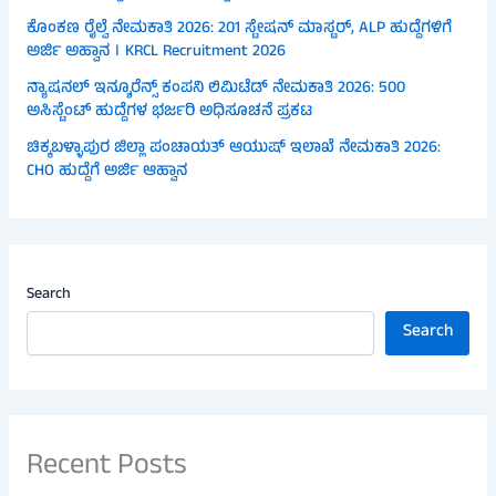
ಕೊಂಕಣ ರೈಲ್ವೆ ನೇಮಕಾತಿ 2026: 201 ಸ್ಟೇಷನ್ ಮಾಸ್ಟರ್, ALP ಹುದ್ದೆಗಳಿಗೆ
ಅರ್ಜಿ ಅಹ್ವಾನ । KRCL Recruitment 2026
ನ್ಯಾಷನಲ್ ಇನ್ಶೂರೆನ್ಸ್ ಕಂಪನಿ ಲಿಮಿಟೆಡ್ ನೇಮಕಾತಿ 2026: 500
ಅಸಿಸ್ಟೆಂಟ್ ಹುದ್ದೆಗಳ ಭರ್ಜರಿ ಅಧಿಸೂಚನೆ ಪ್ರಕಟ
ಚಿಕ್ಕಬಳ್ಳಾಪುರ ಜಿಲ್ಲಾ ಪಂಚಾಯತ್ ಆಯುಷ್ ಇಲಾಖೆ ನೇಮಕಾತಿ 2026:
CHO ಹುದ್ದೆಗೆ ಅರ್ಜಿ ಆಹ್ವಾನ
Search
Search
Recent Posts