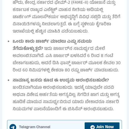
ಹೌದು, ಕೇಂದ್ರ ಸರ್ಕಾರದ ಫೇಮ್-2 (FAME-II) ಯೋಜನೆ ಮತ್ತು
ಕರ್ನಾಟಕ ರಾಜ್ಯದ ಎಲೆಕ್ಟ್ರಿಕ್ ವಾಹನ ನೀತಿಯ ಅಡಿಯಲ್ಲಿ
ಚಾರ್ಜಿಂಗ್ ಮೂಲಸೌಕರ್ಯ ಅಭಿವೃದ್ಧಿಗೆ ವಿವಿಧ ಸಬ್ಸಿಡಿ ಮತ್ತು ತೆರಿಗೆ
ವಿನಾಯಿತಿಗಳನ್ನು ನೀಡಲಾಗುತ್ತದೆ. ಈ ಬಗ್ಗೆ ಸ್ಥಳೀಯ ಕೈಗಾರಿಕಾ
ಇಲಾಖೆಯಲ್ಲಿ ಹೆಚ್ಚಿನ ಮಾಹಿತಿ ಪಡೆಯಬಹುದು.
ಒಂದು ಕಾರು ಚಾರ್ಜ್ ಮಾಡಲು ಎಷ್ಟು ಸಮಯ
ತೆಗೆದುಕೊಳ್ಳುತ್ತದೆ?
ಇದು ಚಾರ್ಜರ್‌ನ ಸಾಮರ್ಥ್ಯದ ಮೇಲೆ
ಅವಲಂಬಿತವಾಗಿದೆ. ಎಸಿ ಚಾರ್ಜರ್ ಬಳಸಿದರೆ 6 ರಿಂದ 8 ಗಂಟೆ
ಬೇಕಾಗಬಹುದು, ಆದರೆ ಡಿಸಿ ಫಾಸ್ಟ್ ಚಾರ್ಜರ್ ಮೂಲಕ ಕೇವಲ 30
ರಿಂದ 60 ನಿಮಿಷಗಳಲ್ಲಿ ಶೇಕಡಾ 80 ರಷ್ಟು ಚಾರ್ಜ್ ಮಾಡಬಹುದು.
ಸಾಮಾನ್ಯ ಜನರು ಕೂಡ ಈ ಉದ್ಯಮ ಆರಂಭಿಸಬಹುದೇ?
ಖಂಡಿತವಾಗಿಯೂ ಆರಂಭಿಸಬಹುದು. ಇದಕ್ಕೆ ಯಾವುದೇ ಪದವಿ
ಅಥವಾ ವಿಶೇಷ ಅರ್ಹತೆಯ ಅಗತ್ಯವಿಲ್ಲ. ನಿಗದಿತ ಜಾಗ ಮತ್ತು ಅಗತ್ಯ
ಹೂಡಿಕೆ ಮಾಡುವ ಸಾಮರ್ಥ್ಯವಿರುವ ಯಾರು ಬೇಕಾದರೂ ಸರ್ಕಾರಿ
ನಿಯಮಗಳ ಪಾಲನೆಯೊಂದಿಗೆ ಈ ಬಿಸಿನೆಸ್ ಆರಂಭಿಸಬಹುದು.
Join Now
Telegram Channel