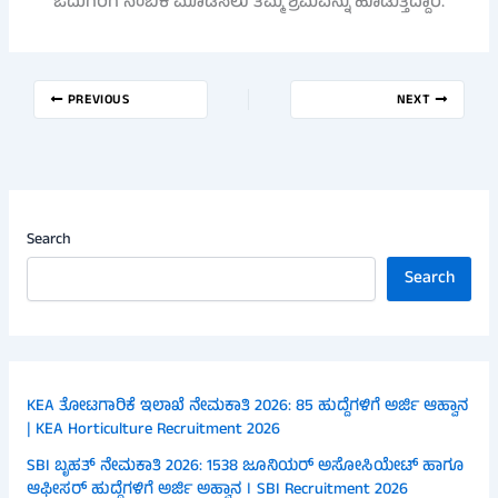
ಓದುಗರಿಗೆ ನಂಬಿಕೆ ಮೂಡಿಸಲು ತಮ್ಮ ಶ್ರಮವನ್ನು ಹೂಡುತ್ತಿದ್ದಾರೆ.
PREVIOUS
NEXT
Search
Search
KEA ತೋಟಗಾರಿಕೆ ಇಲಾಖೆ ನೇಮಕಾತಿ 2026: 85 ಹುದ್ದೆಗಳಿಗೆ ಅರ್ಜಿ ಆಹ್ವಾನ
| KEA Horticulture Recruitment 2026
SBI ಬೃಹತ್ ನೇಮಕಾತಿ 2026: 1538 ಜೂನಿಯರ್ ಅಸೋಸಿಯೇಟ್ ಹಾಗೂ
ಆಫೀಸರ್ ಹುದ್ದೆಗಳಿಗೆ ಅರ್ಜಿ ಅಹ್ವಾನ । SBI Recruitment 2026