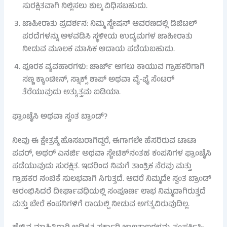
ಸುರಕ್ಷಿತವಾಗಿ ನಿಲ್ಲಿಸಲು ಶುಲ್ಕ ವಿಧಿಸಬಹುದು.
ಜಾಹೀರಾತು ಪ್ರದರ್ಶನ: ನಿಮ್ಮ ಸ್ಟೇಷನ್ ಆವರಣದಲ್ಲಿ ಡಿಜಿಟಲ್
ಪರದೆಗಳನ್ನು ಅಳವಡಿಸಿ ಸ್ಥಳೀಯ ಉದ್ಯಮಗಳ ಜಾಹೀರಾತು
ನೀಡುವ ಮೂಲಕ ಮಾಸಿಕ ಆದಾಯ ಪಡೆಯಬಹುದು.
ಪೂರಕ ವ್ಯವಹಾರಗಳು: ಚಾರ್ಜ್ ಆಗಲು ಕಾಯುವ ಗ್ರಾಹಕರಿಗಾಗಿ
ಸಣ್ಣ ಕ್ಯಾಂಟೀನ್, ಸ್ನಾಕ್ಸ್ ಶಾಪ್ ಅಥವಾ ವೈ-ಫೈ ಸೆಂಟರ್
ತೆರೆಯುವುದು ಅತ್ಯುತ್ತಮ ಐಡಿಯಾ.
ಫ್ರಾಂಚೈಸಿ ಅಥವಾ ಸ್ವಂತ ಬ್ರಾಂಡ್?
ನೀವು ಈ ಕ್ಷೇತ್ರಕ್ಕೆ ಹೊಸಬರಾಗಿದ್ದರೆ, ಈಗಾಗಲೇ ಹೆಸರಿರುವ ಟಾಟಾ
ಪವರ್, ಅಥರ್ ಎನರ್ಜಿ ಅಥವಾ ಸ್ಟೇಟಿಕ್‌ನಂತಹ ಕಂಪನಿಗಳ ಫ್ರಾಂಚೈಸಿ
ಪಡೆಯುವುದು ಸುರಕ್ಷಿತ. ಇದರಿಂದ ನಿಮಗೆ ತಾಂತ್ರಿಕ ನೆರವು ಮತ್ತು
ಗ್ರಾಹಕರ ನಂಬಿಕೆ ಸುಲಭವಾಗಿ ಸಿಗುತ್ತದೆ. ಆದರೆ ನಿಮ್ಮದೇ ಸ್ವಂತ ಬ್ರಾಂಡ್
ಆರಂಭಿಸಿದರೆ ದೀರ್ಘಾವಧಿಯಲ್ಲಿ ಸಂಪೂರ್ಣ ಲಾಭ ನಿಮ್ಮದಾಗಿರುತ್ತದೆ
ಮತ್ತು ಬೇರೆ ಕಂಪನಿಗಳಿಗೆ ರಾಯಲ್ಟಿ ನೀಡುವ ಅಗತ್ಯವಿರುವುದಿಲ್ಲ.