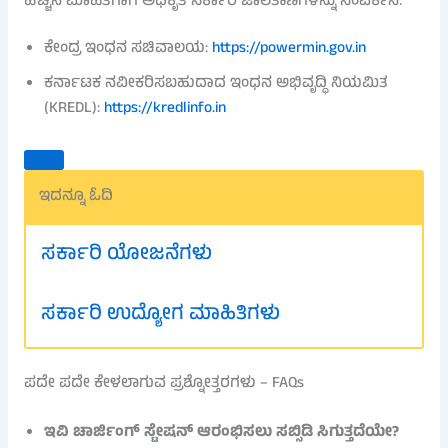
ಹೆಚ್ಚಿನ ಮಾಹಿತಿಗಾಗಿ ಅಧಿಕೃತ ಸರ್ಕಾರಿ ಜಾಲತಾಣಗಳನ್ನು ಸಂಪರ್ಕಿಸಿ:
ಕೇಂದ್ರ ಇಂಧನ ಸಚಿವಾಲಯ:
https://powermin.gov.in
ಕರ್ನಾಟಕ ನವೀಕರಿಸಬಹುದಾದ ಇಂಧನ ಅಭಿವೃದ್ಧಿ ನಿಯಮಿತ
(KREDL):
https://kredlinfo.in
ಇದನ್ನೂ ಓದಿ
ಸರ್ಕಾರಿ ಯೋಜನೆಗಳು
ಸರ್ಕಾರಿ ಉದ್ಯೋಗ ಮಾಹಿತಿಗಳು
ಪದೇ ಪದೇ ಕೇಳಲಾಗುವ ಪ್ರಶ್ನೋತ್ತರಗಳು – FAQs
ಇವಿ ಚಾರ್ಜಿಂಗ್ ಸ್ಟೇಷನ್ ಆರಂಭಿಸಲು ಸಬ್ಸಿಡಿ ಸಿಗುತ್ತದೆಯೇ?