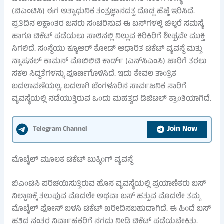
(ಬಿಎಂಟಿಸಿ) ಈಗ ಅತ್ಯಾಧುನಿಕ ತಂತ್ರಜ್ಞಾನದತ್ತ ದೊಡ್ಡ ಹೆಜ್ಜೆ ಇರಿಸಿದೆ.
ಪ್ರತಿದಿನ ಲಕ್ಷಾಂತರ ಜನರು ಸಂಚರಿಸುವ ಈ ಬಸ್‌ಗಳಲ್ಲಿ ಚಿಲ್ಲರೆ ಸಮಸ್ಯೆ
ಹಾಗೂ ಟಿಕೆಟ್ ಪಡೆಯಲು ಸಾಲಿನಲ್ಲಿ ನಿಲ್ಲುವ ಕಿರಿಕಿರಿಗೆ ಶೀಘ್ರವೇ ಮುಕ್ತಿ
ಸಿಗಲಿದೆ. ಸಂಸ್ಥೆಯು ಕ್ಯೂಆರ್ ಕೋಡ್ ಆಧಾರಿತ ಟಿಕೆಟ್ ವ್ಯವಸ್ಥೆ ಮತ್ತು
ನ್ಯಾಷನಲ್ ಕಾಮನ್ ಮೊಬಿಲಿಟಿ ಕಾರ್ಡ್ (ಎನ್‌ಸಿಎಂಸಿ) ಜಾರಿಗೆ ತರಲು
ಸಕಲ ಸಿದ್ಧತೆಗಳನ್ನು ಪೂರ್ಣಗೊಳಿಸಿದೆ. ಇದು ಕೇವಲ ತಾಂತ್ರಿಕ
ಬದಲಾವಣೆಯಲ್ಲ, ಬದಲಾಗಿ ಬೆಂಗಳೂರಿನ ಸಾರ್ವಜನಿಕ ಸಾರಿಗೆ
ವ್ಯವಸ್ಥೆಯಲ್ಲಿ ನಡೆಯುತ್ತಿರುವ ಒಂದು ಮಹತ್ವದ ಡಿಜಿಟಲ್ ಕ್ರಾಂತಿಯಾಗಿದೆ.
Join Now
Telegram Channel
ಮೊಬೈಲ್ ಮೂಲಕ ಟಿಕೆಟ್ ಬುಕ್ಕಿಂಗ್ ವ್ಯವಸ್ಥೆ
ಬಿಎಂಟಿಸಿ ಪರಿಚಯಿಸುತ್ತಿರುವ ಹೊಸ ವ್ಯವಸ್ಥೆಯಲ್ಲಿ ಪ್ರಯಾಣಿಕರು ಬಸ್
ನಿಲ್ದಾಣಕ್ಕೆ ತಲುಪುವ ಮೊದಲೇ ಅಥವಾ ಬಸ್ ಹತ್ತುವ ಮೊದಲೇ ತಮ್ಮ
ಮೊಬೈಲ್ ಫೋನ್ ಬಳಸಿ ಟಿಕೆಟ್ ಖರೀದಿಸಬಹುದಾಗಿದೆ. ಈ ಹಿಂದೆ ಬಸ್
ಹತ್ತಿದ ನಂತರ ನಿರ್ವಾಹಕರಿಗೆ ನಗದು ನೀಡಿ ಟಿಕೆಟ್ ಪಡೆಯಬೇಕಿತ್ತು.