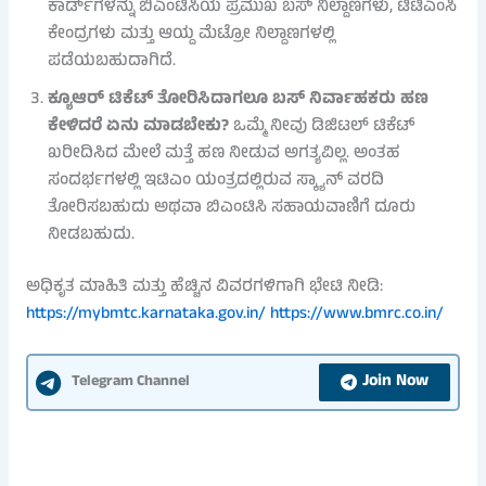
ಕಾರ್ಡ್‌ಗಳನ್ನು ಬಿಎಂಟಿಸಿಯ ಪ್ರಮುಖ ಬಸ್ ನಿಲ್ದಾಣಗಳು, ಟಿಟಿಎಂಸಿ
ಕೇಂದ್ರಗಳು ಮತ್ತು ಆಯ್ದ ಮೆಟ್ರೋ ನಿಲ್ದಾಣಗಳಲ್ಲಿ
ಪಡೆಯಬಹುದಾಗಿದೆ.
ಕ್ಯೂಆರ್ ಟಿಕೆಟ್ ತೋರಿಸಿದಾಗಲೂ ಬಸ್ ನಿರ್ವಾಹಕರು ಹಣ
ಕೇಳಿದರೆ ಏನು ಮಾಡಬೇಕು?
ಒಮ್ಮೆ ನೀವು ಡಿಜಿಟಲ್ ಟಿಕೆಟ್
ಖರೀದಿಸಿದ ಮೇಲೆ ಮತ್ತೆ ಹಣ ನೀಡುವ ಅಗತ್ಯವಿಲ್ಲ. ಅಂತಹ
ಸಂದರ್ಭಗಳಲ್ಲಿ ಇಟಿಎಂ ಯಂತ್ರದಲ್ಲಿರುವ ಸ್ಕ್ಯಾನ್ ವರದಿ
ತೋರಿಸಬಹುದು ಅಥವಾ ಬಿಎಂಟಿಸಿ ಸಹಾಯವಾಣಿಗೆ ದೂರು
ನೀಡಬಹುದು.
ಅಧಿಕೃತ ಮಾಹಿತಿ ಮತ್ತು ಹೆಚ್ಚಿನ ವಿವರಗಳಿಗಾಗಿ ಭೇಟಿ ನೀಡಿ:
https://mybmtc.karnataka.gov.in/
https://www.bmrc.co.in/
Join Now
Telegram Channel