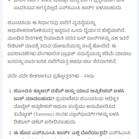
ಒಂದೇ ಕಾರ್ಡ್ ಬಳಕೆ: ಮೆಟ್ರೋ ಮತ್ತು ಬಸ್‌ಗೆ ಪ್ರತ್ಯೇಕವಾಗಿ ಹಣ
ಪಾವತಿಸುವ ಅಗತ್ಯವಿಲ್ಲದೆ ಎನ್‌ಸಿಎಂಸಿ ಕಾರ್ಡ್ ಬಳಸಬಹುದು.
ಬಿಎಂಟಿಸಿಯ ಈ ನಿರ್ಧಾರವು ಸಾರಿಗೆ ವ್ಯವಸ್ಥೆಯನ್ನು
ಆಧುನೀಕರಣಗೊಳಿಸುವತ್ತ ಇಟ್ಟಿರುವ ಒಂದು ಧೈರ್ಯದ ಹೆಜ್ಜೆಯಾಗಿದೆ.
ಮುಂದಿನ ದಿನಗಳಲ್ಲಿ ರಿಯಾಯಿತಿ ದರದ ಬಸ್ ಪಾಸ್‌ಗಳನ್ನು ಸಹ ಇತರೆ
ಡಿಜಿಟಲ್ ರೂಪಕ್ಕೆ ತರುವ ಯೋಜನೆಯನ್ನು ಸಂಸ್ಥೆ ಹೊಂದಿದೆ. ಈ
ಬದಲಾವಣೆಗಳು ಬೆಂಗಳೂರಿನ ಟ್ರಾಫಿಕ್ ಸಮಸ್ಯೆಯನ್ನು ಕಡಿಮೆ ಮಾಡಲು
ಜನರನ್ನು ಸಾರ್ವಜನಿಕ ಸಾರಿಗೆಯತ್ತ ಆಕರ್ಷಿಸಲು ನೆರವಾಗಲಿವೆ.
ಪದೇ ಪದೇ ಕೇಳಲಾಗುವ ಪ್ರಶ್ನೋತ್ತರಗಳು – FAQs
ಬಿಎಂಟಿಸಿ ಕ್ಯೂಆರ್ ಟಿಕೆಟ್ ಅನ್ನು ಯಾವ ಅಪ್ಲಿಕೇಶನ್ ಬಳಸಿ
ಬುಕ್ ಮಾಡಬಹುದು?
ಪ್ರಯಾಣಿಕರು ಬಿಎಂಟಿಸಿಯ ಅಧಿಕೃತ
ಮೊಬೈಲ್ ಅಪ್ಲಿಕೇಶನ್ ಅಥವಾ ಸಂಸ್ಥೆಯು ಅನುಮೋದಿಸಿದ
ತುಮ್ಮೋಕ್ (Tummoc) ನಂತಹ ಪ್ಲಾಟ್‌ಫಾರ್ಮ್‌ಗಳನ್ನು ಬಳಸಿ
ಡಿಜಿಟಲ್ ಟಿಕೆಟ್ ಖರೀದಿಸಬಹುದು.
ಈ ಹೊಸ ಎನ್‌ಸಿಎಂಸಿ ಕಾರ್ಡ್ ಎಲ್ಲಿ ದೊರೆಯುತ್ತದೆ?
ಎನ್‌ಸಿಎಂಸಿ