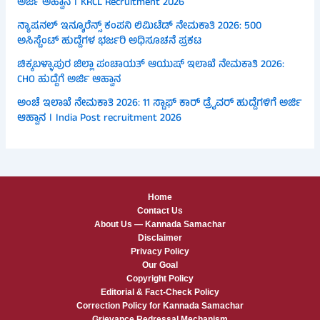
ಅರ್ಜಿ ಅಹ್ವಾನ । KRCL Recruitment 2026
ನ್ಯಾಷನಲ್ ಇನ್ಶೂರೆನ್ಸ್ ಕಂಪನಿ ಲಿಮಿಟೆಡ್ ನೇಮಕಾತಿ 2026: 500
ಅಸಿಸ್ಟೆಂಟ್ ಹುದ್ದೆಗಳ ಭರ್ಜರಿ ಅಧಿಸೂಚನೆ ಪ್ರಕಟ
ಚಿಕ್ಕಬಳ್ಳಾಪುರ ಜಿಲ್ಲಾ ಪಂಚಾಯತ್ ಆಯುಷ್ ಇಲಾಖೆ ನೇಮಕಾತಿ 2026:
CHO ಹುದ್ದೆಗೆ ಅರ್ಜಿ ಆಹ್ವಾನ
ಅಂಚೆ ಇಲಾಖೆ ನೇಮಕಾತಿ 2026: 11 ಸ್ಟಾಫ್ ಕಾರ್ ಡ್ರೈವರ್ ಹುದ್ದೆಗಳಿಗೆ ಅರ್ಜಿ
ಆಹ್ವಾನ । India Post recruitment 2026
Home
Contact Us
About Us — Kannada Samachar
Disclaimer
Privacy Policy
Our Goal
Copyright Policy
Editorial & Fact-Check Policy
Correction Policy for Kannada Samachar
Grievance Redressal Mechanism