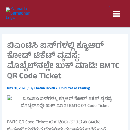
Skip
to
content
ಬಿಎಂಟಿಸಿ ಬಸ್‌ಗಳಲ್ಲಿ ಕ್ಯೂಆರ್
ಕೋಡ್ ಟಿಕೆಟ್ ವ್ಯವಸ್ಥೆ:
ಮೊಬೈಲ್‌ನಲ್ಲೇ ಬುಕ್ ಮಾಡಿ! BMTC
QR Code Ticket
May 18, 2026
/ By
Chetan Ukkali
/
3 minutes of reading
BMTC QR Code Ticket: ಬೆಂಗಳೂರು ನಗರದ ಸಂಚಾರದ
ಜೀವನಾಡಿಯಾಗಿರುವ ಬೆಂಗಳೂರು ಮಹಾನಗರ ಸಾರಿಗೆ ಸಂಸ್ಥೆ