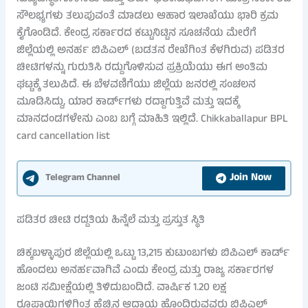
ಸೌಲಭ್ಯಗಳು ತಲುಪುವಂತೆ ಮಾಡಲು ಆಹಾರ ಇಲಾಖೆಯು ಭಾರಿ ಕ್ರಮ
ಕೈಗೊಂಡಿದೆ. ಕೇಂದ್ರ ಸರ್ಕಾರದ ಕಟ್ಟುನಿಟ್ಟಿನ ಸೂಚನೆಯ ಮೇರೆಗೆ
ಜಿಲ್ಲೆಯಲ್ಲಿ ಅನರ್ಹ ಬಿಪಿಎಲ್ (ಬಡತನ ರೇಖೆಗಿಂತ ಕೆಳಗಿರುವ) ಪಡಿತರ
ಚೀಟಿಗಳನ್ನು ಗುರುತಿಸಿ ರದ್ದುಗೊಳಿಸುವ ಪ್ರಕ್ರಿಯೆಯು ಈಗ ಅಂತಿಮ
ಘಟ್ಟಕ್ಕೆ ತಲುಪಿದೆ. ಈ ಬೆಳವಣಿಗೆಯು ಜಿಲ್ಲೆಯ ಜನರಲ್ಲಿ ಸಂಚಲನ
ಮೂಡಿಸಿದ್ದು, ಯಾರ ಕಾರ್ಡ್‌ಗಳು ರದ್ದಾಗುತ್ತಿವೆ ಮತ್ತು ಇದಕ್ಕೆ
ಮಾನದಂಡಗಳೇನು ಎಂಬ ಬಗ್ಗೆ ಮಾಹಿತಿ ಇಲ್ಲಿದೆ. Chikkaballapur BPL
card cancellation list
Join Now
Telegram Channel
ಪಡಿತರ ಚೀಟಿ ರದ್ದತಿಯ ಹಿನ್ನೆಲೆ ಮತ್ತು ಪ್ರಸ್ತುತ ಸ್ಥಿತಿ
ಚಿಕ್ಕಬಳ್ಳಾಪುರ ಜಿಲ್ಲೆಯಲ್ಲಿ ಒಟ್ಟು 13,215 ಕುಟುಂಬಗಳು ಬಿಪಿಎಲ್ ಕಾರ್ಡ್
ಹೊಂದಲು ಅನರ್ಹವಾಗಿವೆ ಎಂದು ಕೇಂದ್ರ ಮತ್ತು ರಾಜ್ಯ ಸರ್ಕಾರಗಳ
ಜಂಟಿ ಸಮೀಕ್ಷೆಯಲ್ಲಿ ತಿಳಿದುಬಂದಿದೆ. ವಾರ್ಷಿಕ 1.20 ಲಕ್ಷ
ರೂಪಾಯಿಗಳಿಗಿಂತ ಹೆಚ್ಚಿನ ಆದಾಯ ಹೊಂದಿರುವವರು ಬಿಪಿಎಲ್