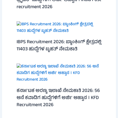
ಡ್ರೈವರ್ ಹುದ್ದೆಗಳಿಗೆ ಅರ್ಜಿ ಆಹ್ವಾನ । India Post
recruitment 2026
IBPS Recruitment 2026: ಬ್ಯಾಂಕಿಂಗ್ ಕ್ಷೇತ್ರದಲ್ಲಿ
11403 ಹುದ್ದೆಗಳ ಬೃಹತ್ ನೇಮಕಾತಿ
ಕರ್ನಾಟಕ ಅರಣ್ಯ ಇಲಾಖೆ ನೇಮಕಾತಿ 2026: 56
ಆನೆ ಕವಾಡಿಗ ಹುದ್ದೆಗಳಿಗೆ ಅರ್ಜಿ ಆಹ್ವಾನ । KFD
Recruitment 2026