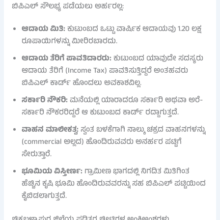
ಬಿಪಿಎಲ್ ಸೌಲಭ್ಯ ಪಡೆಯಲು ಅರ್ಹರಲ್ಲ:
ಆದಾಯ ಮಿತಿ:
ಕುಟುಂಬದ ಒಟ್ಟು ವಾರ್ಷಿಕ ಆದಾಯವು 1.20 ಲಕ್ಷ
ರೂಪಾಯಿಗಳನ್ನು ಮೀರಿರಬಾರದು.
ಆದಾಯ ತೆರಿಗೆ ಪಾವತಿದಾರರು:
ಕುಟುಂಬದ ಯಾವುದೇ ಸದಸ್ಯರು
ಆದಾಯ ತೆರಿಗೆ (Income Tax) ಪಾವತಿಸುತ್ತಿದ್ದರೆ ಅಂತಹವರು
ಬಿಪಿಎಲ್ ಕಾರ್ಡ್ ಹೊಂದಲು ಅವಕಾಶವಿಲ್ಲ.
ಸರ್ಕಾರಿ ನೌಕರಿ:
ಮನೆಯಲ್ಲಿ ಯಾರಾದರೂ ಸರ್ಕಾರಿ ಅಥವಾ ಅರೆ-
ಸರ್ಕಾರಿ ನೌಕರರಿದ್ದರೆ ಆ ಕುಟುಂಬದ ಕಾರ್ಡ್ ರದ್ದಾಗುತ್ತದೆ.
ವಾಹನ ಮಾಲೀಕತ್ವ:
ಸ್ವಂತ ಬಳಕೆಗಾಗಿ ನಾಲ್ಕು ಚಕ್ರದ ವಾಹನಗಳನ್ನು
(commercial ಅಲ್ಲದ) ಹೊಂದಿರುವವರು ಅನರ್ಹರ ಪಟ್ಟಿಗೆ
ಸೇರುತ್ತಾರೆ.
ಭೂಮಿಯ ವಿಸ್ತೀರ್ಣ:
ಗ್ರಾಮೀಣ ಭಾಗದಲ್ಲಿ ನಿಗದಿತ ಮಿತಿಗಿಂತ
ಹೆಚ್ಚಿನ ಕೃಷಿ ಭೂಮಿ ಹೊಂದಿರುವವರನ್ನು ಸಹ ಬಿಪಿಎಲ್ ಪಟ್ಟಿಯಿಂದ
ಕೈಬಿಡಲಾಗುತ್ತದೆ.