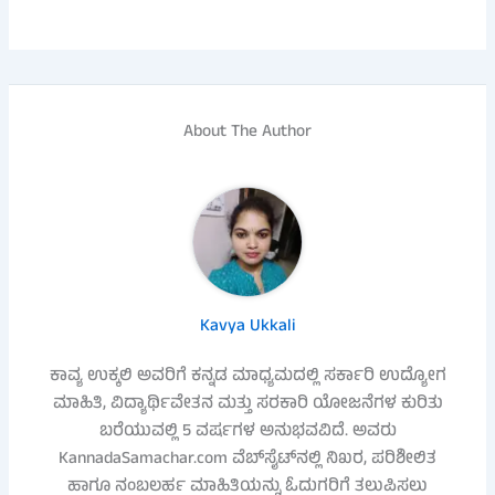
About The Author
Kavya Ukkali
ಕಾವ್ಯ ಉಕ್ಕಲಿ ಅವರಿಗೆ ಕನ್ನಡ ಮಾಧ್ಯಮದಲ್ಲಿ ಸರ್ಕಾರಿ ಉದ್ಯೋಗ
ಮಾಹಿತಿ, ವಿದ್ಯಾರ್ಥಿವೇತನ ಮತ್ತು ಸರಕಾರಿ ಯೋಜನೆಗಳ ಕುರಿತು
ಬರೆಯುವಲ್ಲಿ 5 ವರ್ಷಗಳ ಅನುಭವವಿದೆ. ಅವರು
KannadaSamachar.com ವೆಬ್‌ಸೈಟ್‌ನಲ್ಲಿ ನಿಖರ, ಪರಿಶೀಲಿತ
ಹಾಗೂ ನಂಬಲರ್ಹ ಮಾಹಿತಿಯನ್ನು ಓದುಗರಿಗೆ ತಲುಪಿಸಲು