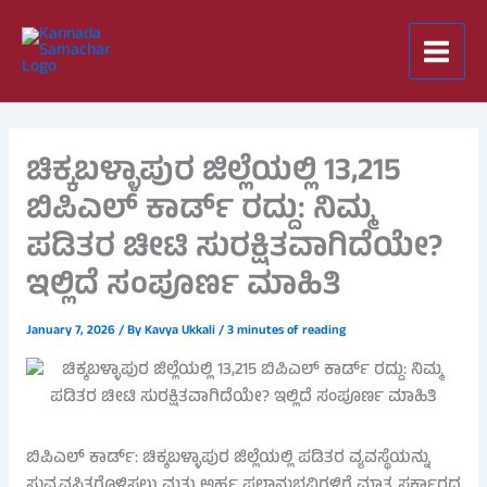
Skip
to
content
ಚಿಕ್ಕಬಳ್ಳಾಪುರ ಜಿಲ್ಲೆಯಲ್ಲಿ 13,215
ಬಿಪಿಎಲ್ ಕಾರ್ಡ್ ರದ್ದು: ನಿಮ್ಮ
ಪಡಿತರ ಚೀಟಿ ಸುರಕ್ಷಿತವಾಗಿದೆಯೇ?
ಇಲ್ಲಿದೆ ಸಂಪೂರ್ಣ ಮಾಹಿತಿ
January 7, 2026
/ By
Kavya Ukkali
/
3 minutes of reading
ಬಿಪಿಎಲ್ ಕಾರ್ಡ್: ಚಿಕ್ಕಬಳ್ಳಾಪುರ ಜಿಲ್ಲೆಯಲ್ಲಿ ಪಡಿತರ ವ್ಯವಸ್ಥೆಯನ್ನು
ಸುವ್ಯವಸ್ಥಿತಗೊಳಿಸಲು ಮತ್ತು ಅರ್ಹ ಫಲಾನುಭವಿಗಳಿಗೆ ಮಾತ್ರ ಸರ್ಕಾರದ