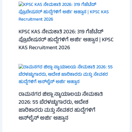
KPSC KAS ನೇಮಕಾತಿ 2026: 319 ಗೆಜೆಟೆಡ್
ಪ್ರೊಬೇಷನರ್ ಹುದ್ದೆಗಳಿಗೆ ಅರ್ಜಿ ಆಹ್ವಾನ | KPSC
KAS Recruitment 2026
ರಾಮನಗರ ಜಿಲ್ಲಾ ನ್ಯಾಯಾಲಯ ನೇಮಕಾತಿ
2026: 55 ಬೆರಳಚ್ಚುಗಾರರು, ಆದೇಶ
ಜಾರಿಕಾರರು ಮತ್ತು ಸೇವಕರ ಹುದ್ದೆಗಳಿಗೆ
ಆನ್‌ಲೈನ್ ಅರ್ಜಿ ಆಹ್ವಾನ