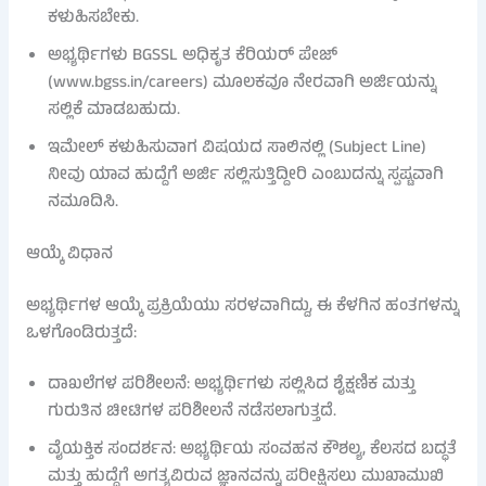
ಕಳುಹಿಸಬೇಕು.
ಅಭ್ಯರ್ಥಿಗಳು BGSSL ಅಧಿಕೃತ ಕೆರಿಯರ್ ಪೇಜ್
(www.bgss.in/careers) ಮೂಲಕವೂ ನೇರವಾಗಿ ಅರ್ಜಿಯನ್ನು
ಸಲ್ಲಿಕೆ ಮಾಡಬಹುದು.
ಇಮೇಲ್ ಕಳುಹಿಸುವಾಗ ವಿಷಯದ ಸಾಲಿನಲ್ಲಿ (Subject Line)
ನೀವು ಯಾವ ಹುದ್ದೆಗೆ ಅರ್ಜಿ ಸಲ್ಲಿಸುತ್ತಿದ್ದೀರಿ ಎಂಬುದನ್ನು ಸ್ಪಷ್ಟವಾಗಿ
ನಮೂದಿಸಿ.
ಆಯ್ಕೆ ವಿಧಾನ
ಅಭ್ಯರ್ಥಿಗಳ ಆಯ್ಕೆ ಪ್ರಕ್ರಿಯೆಯು ಸರಳವಾಗಿದ್ದು, ಈ ಕೆಳಗಿನ ಹಂತಗಳನ್ನು
ಒಳಗೊಂಡಿರುತ್ತದೆ:
ದಾಖಲೆಗಳ ಪರಿಶೀಲನೆ: ಅಭ್ಯರ್ಥಿಗಳು ಸಲ್ಲಿಸಿದ ಶೈಕ್ಷಣಿಕ ಮತ್ತು
ಗುರುತಿನ ಚೀಟಿಗಳ ಪರಿಶೀಲನೆ ನಡೆಸಲಾಗುತ್ತದೆ.
ವೈಯಕ್ತಿಕ ಸಂದರ್ಶನ: ಅಭ್ಯರ್ಥಿಯ ಸಂವಹನ ಕೌಶಲ್ಯ, ಕೆಲಸದ ಬದ್ಧತೆ
ಮತ್ತು ಹುದ್ದೆಗೆ ಅಗತ್ಯವಿರುವ ಜ್ಞಾನವನ್ನು ಪರೀಕ್ಷಿಸಲು ಮುಖಾಮುಖಿ