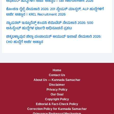
ಆಫೀಸರ್ ಹುದ್ದೆಗಳಿಗೆ ಅರ್ಜಿ ಅಹ್ವಾನ । SBI Recruitment 2026
ಕೊಂಕಣ ರೈಲ್ವೆ ನೇಮಕಾತಿ 2026: 201 ಸ್ಟೇಷನ್ ಮಾಸ್ಟರ್, ALP ಹುದ್ದೆಗಳಿಗೆ
ಅರ್ಜಿ ಅಹ್ವಾನ । KRCL Recruitment 2026
ನ್ಯಾಷನಲ್ ಇನ್ಶೂರೆನ್ಸ್ ಕಂಪನಿ ಲಿಮಿಟೆಡ್ ನೇಮಕಾತಿ 2026: 500
ಅಸಿಸ್ಟೆಂಟ್ ಹುದ್ದೆಗಳ ಭರ್ಜರಿ ಅಧಿಸೂಚನೆ ಪ್ರಕಟ
ಚಿಕ್ಕಬಳ್ಳಾಪುರ ಜಿಲ್ಲಾ ಪಂಚಾಯತ್ ಆಯುಷ್ ಇಲಾಖೆ ನೇಮಕಾತಿ 2026:
CHO ಹುದ್ದೆಗೆ ಅರ್ಜಿ ಆಹ್ವಾನ
Home
Contact Us
About Us — Kannada Samachar
Disclaimer
Privacy Policy
Our Goal
Copyright Policy
Editorial & Fact-Check Policy
Correction Policy for Kannada Samachar
Grievance Redressal Mechanism