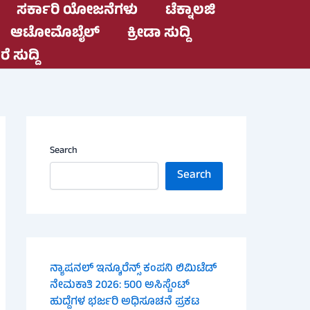
ಸರ್ಕಾರಿ ಯೋಜನೆಗಳು
ಟೆಕ್ನಾಲಜಿ
ಆಟೋಮೊಬೈಲ್
ಕ್ರೀಡಾ ಸುದ್ದಿ
ೆ ಸುದ್ದಿ
Search
Search
ನ್ಯಾಷನಲ್ ಇನ್ಶೂರೆನ್ಸ್ ಕಂಪನಿ ಲಿಮಿಟೆಡ್
ನೇಮಕಾತಿ 2026: 500 ಅಸಿಸ್ಟೆಂಟ್
ಹುದ್ದೆಗಳ ಭರ್ಜರಿ ಅಧಿಸೂಚನೆ ಪ್ರಕಟ