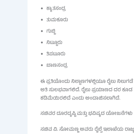
ಕ್ಯಾತಸಂದ್ರ
ತುಮಕೂರು
ಗುಬ್ಬಿ
ನಿಟ್ಟೂರು
ತಿಪಟೂರು
ಬಾಣಸಂದ್ರ
ಈ ಪ್ರತಿಯೊಂದು ನಿಲ್ದಾಣಗಳಲ್ಲಿಯೂ ರೈಲು ನಿಲುಗ
ಅತಿ ಸುಲಭವಾಗಲಿದೆ. ರೈಲು ಪ್ರಯಾಣದ ದರ ಕೂಡ ಸಾ
ಕಡಿಮೆಯಿರಲಿದೆ ಎಂದು ಅಂದಾಜಿಸಲಾಗಿದೆ.
ಸಚಿವರ ದೂರದೃಷ್ಟಿ ಮತ್ತು ಭವಿಷ್ಯದ ಯೋಜನೆಗಳು
ಸಚಿವ ವಿ. ಸೋಮಣ್ಣ ಅವರು ರೈಲ್ವೆ ಇಲಾಖೆಯ ರಾ