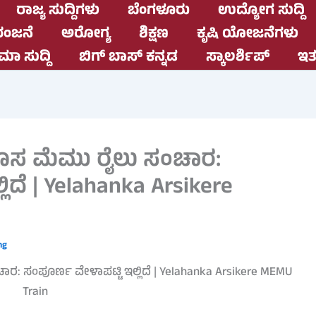
ರಾಜ್ಯ ಸುದ್ದಿಗಳು
ಬೆಂಗಳೂರು
ಉದ್ಯೋಗ ಸುದ್ದಿ
ಂಜನೆ
ಅರೋಗ್ಯ
ಶಿಕ್ಷಣ
ಕೃಷಿ ಯೋಜನೆಗಳು
ಮಾ ಸುದ್ದಿ
ಬಿಗ್ ಬಾಸ್ ಕನ್ನಡ
ಸ್ಕಾಲರ್ಶಿಪ್
ಇತರ
ಸ ಮೆಮು ರೈಲು ಸಂಚಾರ:
ಿದೆ | Yelahanka Arsikere
ng