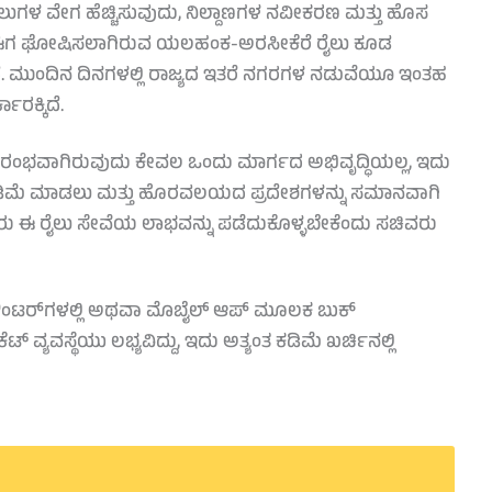
ೆಸ್ ರೈಲುಗಳ ವೇಗ ಹೆಚ್ಚಿಸುವುದು, ನಿಲ್ದಾಣಗಳ ನವೀಕರಣ ಮತ್ತು ಹೊಸ
ಾರೆ. ಈಗ ಘೋಷಿಸಲಾಗಿರುವ ಯಲಹಂಕ-ಅರಸೀಕೆರೆ ರೈಲು ಕೂಡ
ದೆ. ಮುಂದಿನ ದಿನಗಳಲ್ಲಿ ರಾಜ್ಯದ ಇತರೆ ನಗರಗಳ ನಡುವೆಯೂ ಇಂತಹ
ರಕ್ಕಿದೆ.
ಂಭವಾಗಿರುವುದು ಕೇವಲ ಒಂದು ಮಾರ್ಗದ ಅಭಿವೃದ್ಧಿಯಲ್ಲ, ಇದು
ಡಿಮೆ ಮಾಡಲು ಮತ್ತು ಹೊರವಲಯದ ಪ್ರದೇಶಗಳನ್ನು ಸಮಾನವಾಗಿ
ಕರು ಈ ರೈಲು ಸೇವೆಯ ಲಾಭವನ್ನು ಪಡೆದುಕೊಳ್ಳಬೇಕೆಂದು ಸಚಿವರು
ಾಣದ ಕೌಂಟರ್‌ಗಳಲ್ಲಿ ಅಥವಾ ಮೊಬೈಲ್ ಆಪ್ ಮೂಲಕ ಬುಕ್
್ ವ್ಯವಸ್ಥೆಯು ಲಭ್ಯವಿದ್ದು, ಇದು ಅತ್ಯಂತ ಕಡಿಮೆ ಖರ್ಚಿನಲ್ಲಿ