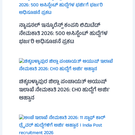
ನ್ಯಾಷನಲ್ ಇನ್ಶೂರೆನ್ಸ್ ಕಂಪನಿ ಲಿಮಿಟೆಡ್
ನೇಮಕಾತಿ 2026: 500 ಅಸಿಸ್ಟೆಂಟ್ ಹುದ್ದೆಗಳ
ಭರ್ಜರಿ ಅಧಿಸೂಚನೆ ಪ್ರಕಟ
ಚಿಕ್ಕಬಳ್ಳಾಪುರ ಜಿಲ್ಲಾ ಪಂಚಾಯತ್ ಆಯುಷ್
ಇಲಾಖೆ ನೇಮಕಾತಿ 2026: CHO ಹುದ್ದೆಗೆ ಅರ್ಜಿ
ಆಹ್ವಾನ