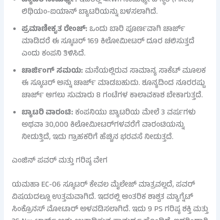
ಬ್ಯಾಟರಿ ಸಾಮರ್ಥ್ಯ:
ಇದರಲ್ಲಿ 4kWh ಸಾಮರ್ಥ್ಯದ ಸ್ಥಿರ (Fixed)
ಲಿಥಿಯಂ-ಐಯಾನ್ ಬ್ಯಾಟರಿಯನ್ನು ಬಳಸಲಾಗಿದೆ.
ಪ್ರಮಾಣೀಕೃತ ರೇಂಜ್:
ಒಂದು ಬಾರಿ ಪೂರ್ಣವಾಗಿ ಚಾರ್ಜ್
ಮಾಡಿದರೆ ಈ ಸ್ಕೂಟರ್ 169 ಕಿಲೋಮೀಟರ್ ದೂರ ಚಲಿಸುತ್ತದೆ
ಎಂದು ಕಂಪನಿ ತಿಳಿಸಿದೆ.
ಚಾರ್ಜಿಂಗ್ ಸಮಯ:
ಮನೆಯಲ್ಲಿರುವ ಸಾಮಾನ್ಯ ಸಾಕೆಟ್ ಮೂಲಕ
ಈ ಸ್ಕೂಟರ್ ಅನ್ನು ಚಾರ್ಜ್ ಮಾಡಬಹುದು. ಶೂನ್ಯದಿಂದ ನೂರರಷ್ಟು
ಚಾರ್ಜ್ ಆಗಲು ಸುಮಾರು 8 ಗಂಟೆಗಳ ಕಾಲಾವಕಾಶ ಬೇಕಾಗುತ್ತದೆ.
ಬ್ಯಾಟರಿ ವಾರಂಟಿ:
ಕಂಪನಿಯು ಬ್ಯಾಟರಿಯ ಮೇಲೆ 3 ವರ್ಷಗಳು
ಅಥವಾ 30,000 ಕಿಲೋಮೀಟರ್‌ಗಳವರೆಗೆ ವಾರಂಟಿಯನ್ನು
ನೀಡುತ್ತಿದೆ, ಇದು ಗ್ರಾಹಕರಿಗೆ ಹೆಚ್ಚಿನ ಭರವಸೆ ನೀಡುತ್ತದೆ.
ಎಂಜಿನ್ ಪವರ್ ಮತ್ತು ಗರಿಷ್ಠ ವೇಗ
ಯಮಹಾ EC-06 ಸ್ಕೂಟರ್ ಕೇವಲ ಮೈಲೇಜ್ ಮಾತ್ರವಲ್ಲದೆ, ಪವರ್
ವಿಷಯದಲ್ಲೂ ಉತ್ತಮವಾಗಿದೆ. ಇದರಲ್ಲಿ ಆಂತರಿಕ ಶಾಶ್ವತ ಮ್ಯಾಗ್ನೆಟ್
ಸಿಂಕ್ರೊನಸ್ ಮೋಟಾರ್ ಅಳವಡಿಸಲಾಗಿದೆ. ಇದು 9 PS ಗರಿಷ್ಠ ಶಕ್ತಿ ಮತ್ತು