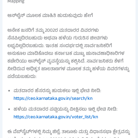
Mapping
ಆನ್‌ಲೈನ್ ಮೂಲಕ ಮಾಹಿತಿ ಹುಡುಕುವುದು ಹೇಗೆ
ಅನೇಕ ಜನರಿಗೆ ತಮ್ಮ 2002ರ ಮತದಾರರ ವಿವರಗಳು
ನೆನಪಿಲ್ಲದಿರಬಹುದು ಅಥವಾ ಹಳೆಯ ಗುರುತಿನ ಚೀಟಿಗಳು
ಲಭ್ಯವಿಲ್ಲದಿರಬಹುದು. ಇಂತಹ ಸಂದರ್ಭದಲ್ಲಿ ಸಾರ್ವಜನಿಕರಿಗೆ
ಅನುಕೂಲ ಮಾಡಿಕೊಡಲು ಕರ್ನಾಟಕ ಮುಖ್ಯ ಚುನಾವಣಾಧಿಕಾರಿಗಳ
ಕಚೇರಿಯು ಆನ್‌ಲೈನ್ ವ್ಯವಸ್ಥೆಯನ್ನು ಕಲ್ಪಿಸಿದೆ. ಸಾರ್ವಜನಿಕರು ಕೆಳಗೆ
ನೀಡಿರುವ ಅಧಿಕೃತ ಜಾಲತಾಣಗಳ ಮೂಲಕ ತಮ್ಮ ಹಳೆಯ ವಿವರಗಳನ್ನು
ಪಡೆಯಬಹುದು:
ಮತದಾರರ ಹೆಸರನ್ನು ಹುಡುಕಲು ಇಲ್ಲಿ ಭೇಟಿ ನೀಡಿ:
https://ceo.karnataka.gov.in/search/kn
ಹಳೆಯ ಮತದಾರರ ಪಟ್ಟಿಯನ್ನು ವೀಕ್ಷಿಸಲು ಇಲ್ಲಿ ಭೇಟಿ ನೀಡಿ:
https://ceo.karnataka.gov.in/voter_list/kn
ಈ ವೆಬ್‌ಸೈಟ್‌ಗಳಲ್ಲಿ ನಿಮ್ಮ ಜಿಲ್ಲೆ, ತಾಲೂಕು ಮತ್ತು ವಿಧಾನಸಭಾ ಕ್ಷೇತ್ರವನ್ನು