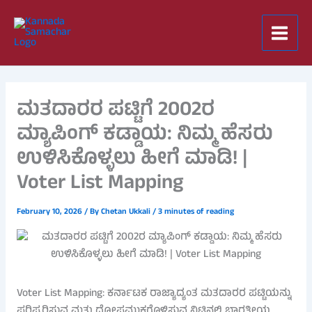
Skip
to
content
ಮತದಾರರ ಪಟ್ಟಿಗೆ 2002ರ
ಮ್ಯಾಪಿಂಗ್ ಕಡ್ಡಾಯ: ನಿಮ್ಮ ಹೆಸರು
ಉಳಿಸಿಕೊಳ್ಳಲು ಹೀಗೆ ಮಾಡಿ! |
Voter List Mapping
February 10, 2026
/ By
Chetan Ukkali
/
3 minutes of reading
Voter List Mapping: ಕರ್ನಾಟಕ ರಾಜ್ಯಾದ್ಯಂತ ಮತದಾರರ ಪಟ್ಟಿಯನ್ನು
ಪರಿಷ್ಕರಿಸುವ ಮತ್ತು ದೋಷಮುಕ್ತಗೊಳಿಸುವ ನಿಟ್ಟಿನಲ್ಲಿ ಭಾರತೀಯ