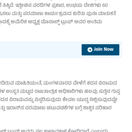
ಸಿಕ್ಕಿದೆ. ಇತ್ತೀಚಿನ ವರದಿಗಳ ಪ್ರಕಾರ, ಉಭಯ ದೇಶಗಳು 60
ಿಸಲು ಮತ್ತು ಪರಮಾಣು ಕಾರ್ಯಕ್ರಮದ ಕುರಿತು ಪುನಃ ಮಾತುಕತೆ
ಂದಕ್ಕೆ ಅಮೆರಿಕ ಅಧ್ಯಕ್ಷ ಡೊನಾಲ್ಡ್ ಟ್ರಂಪ್ ಅವರ ಅಂತಿಮ
Join Now
ೋಸ್ ನೀಡಿರುವ ಮಾಹಿತಿಯಂತೆ, ಮಂಗಳವಾರದ ವೇಳೆಗೆ ಕದನ ವಿರಾಮದ
ಉನ್ನತ ಮಟ್ಟದ ರಾಜತಾಂತ್ರಿಕ ಅಧಿಕಾರಿಗಳು ಹಲವು ಸುತ್ತಿನ ಗುಪ್ತ
ದನ ವಿರಾಮವನ್ನು ವಿಸ್ತರಿಸುವುದು ಕೇವಲ ಯುದ್ಧ ನಿಲ್ಲಿಸುವುದಷ್ಟೇ
್ತು ಇರಾನ್‌ನ ಪರಮಾಣು ಚಟುವಟಿಕೆಗಳ ಬಗ್ಗೆ ಶಾಶ್ವತ ಪರಿಹಾರ
ಡ್ ಟ್ರಂಪ್ ಅವರು ಸ್ವಲ್ಪ ಕಾಲಾವಕಾಶ ಕೋರಿದ್ದಾರೆ ಎಂಬುದು