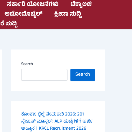
ಸರ್ಕಾರಿ ಯೋಜನೆಗಳು
ಟೆಕ್ನಾಲಜಿ
ಆಟೋಮೊಬೈಲ್
ಕ್ರೀಡಾ ಸುದ್ದಿ
ೆ ಸುದ್ದಿ
Search
Search
ಕೊಂಕಣ ರೈಲ್ವೆ ನೇಮಕಾತಿ 2026: 201
ಸ್ಟೇಷನ್ ಮಾಸ್ಟರ್, ALP ಹುದ್ದೆಗಳಿಗೆ ಅರ್ಜಿ
ಅಹ್ವಾನ । KRCL Recruitment 2026