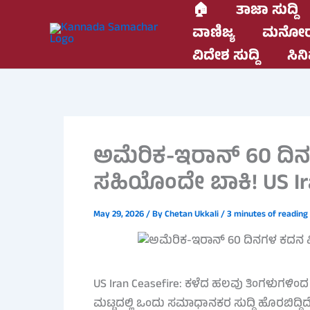
Skip
🏠
ತಾಜಾ ಸುದ್ದಿ
to
ವಾಣಿಜ್ಯ
ಮನೋರ
content
ವಿದೇಶ ಸುದ್ದಿ
ಸಿನಿ
ಅಮೆರಿಕ-ಇರಾನ್ 60 ದಿನ
ಸಹಿಯೊಂದೇ ಬಾಕಿ! US Ir
May 29, 2026
/ By
Chetan Ukkali
/
3 minutes of reading
US Iran Ceasefire: ಕಳೆದ ಹಲವು ತಿಂಗಳುಗಳಿಂದ ಪಶ್
ಮಟ್ಟದಲ್ಲಿ ಒಂದು ಸಮಾಧಾನಕರ ಸುದ್ದಿ ಹೊರಬಿದ್