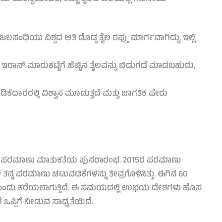
ಂಧಿಯು ವಿಶ್ವದ ಅತಿ ದೊಡ್ಡ ತೈಲ ರಫ್ತು ಮಾರ್ಗವಾಗಿದ್ದು, ಇಲ್ಲಿ
ಇರಾನ್ ಮಾರುಕಟ್ಟೆಗೆ ಹೆಚ್ಚಿನ ತೈಲವನ್ನು ಬಿಡುಗಡೆ ಮಾಡಬಹುದು,
ಿಕೆದಾರರಲ್ಲಿ ವಿಶ್ವಾಸ ಮೂಡುತ್ತದೆ ಮತ್ತು ಜಾಗತಿಕ ಷೇರು
ರೆ ಪರಮಾಣು ಮಾತುಕತೆಯ ಪುನರಾರಂಭ. 2015ರ ಪರಮಾಣು
ನ ಪರಮಾಣು ಚಟುವಟಿಕೆಗಳನ್ನು ತೀವ್ರಗೊಳಿಸಿತ್ತು. ಈಗಿನ 60
 ಎಂದು ಕರೆಯಲಾಗುತ್ತಿದೆ. ಈ ಸಮಯದಲ್ಲಿ ಉಭಯ ದೇಶಗಳು ಹೊಸ
್ಪಿಗೆ ನೀಡುವ ಸಾಧ್ಯತೆಯಿದೆ.