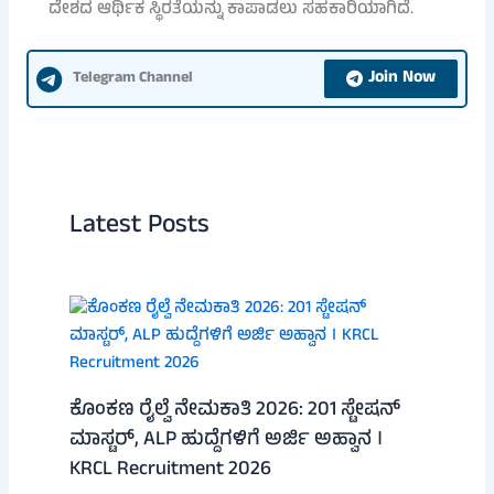
ದೇಶದ ಆರ್ಥಿಕ ಸ್ಥಿರತೆಯನ್ನು ಕಾಪಾಡಲು ಸಹಕಾರಿಯಾಗಿದೆ.
Join Now
Telegram Channel
Latest Posts
ಕೊಂಕಣ ರೈಲ್ವೆ ನೇಮಕಾತಿ 2026: 201 ಸ್ಟೇಷನ್
ಮಾಸ್ಟರ್, ALP ಹುದ್ದೆಗಳಿಗೆ ಅರ್ಜಿ ಅಹ್ವಾನ ।
KRCL Recruitment 2026