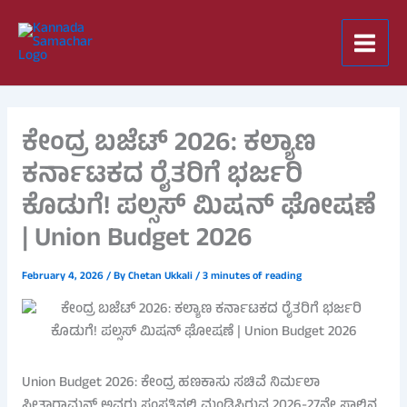
Skip
to
content
ಕೇಂದ್ರ ಬಜೆಟ್ 2026: ಕಲ್ಯಾಣ
ಕರ್ನಾಟಕದ ರೈತರಿಗೆ ಭರ್ಜರಿ
ಕೊಡುಗೆ! ಪಲ್ಸಸ್ ಮಿಷನ್ ಘೋಷಣೆ
| Union Budget 2026
February 4, 2026
/ By
Chetan Ukkali
/
3 minutes of reading
Union Budget 2026: ಕೇಂದ್ರ ಹಣಕಾಸು ಸಚಿವೆ ನಿರ್ಮಲಾ
ಸೀತಾರಾಮನ್ ಅವರು ಸಂಸತ್ತಿನಲ್ಲಿ ಮಂಡಿಸಿರುವ 2026-27ನೇ ಸಾಲಿನ