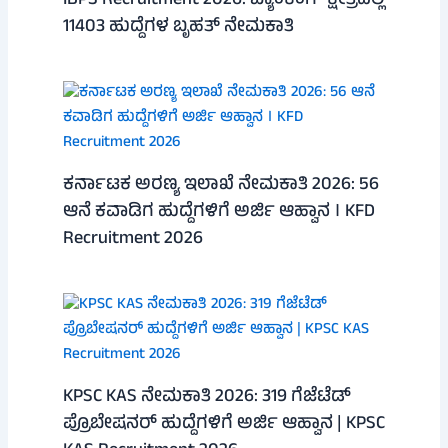
IBPS Recruitment 2026: ಬ್ಯಾಂಕಿಂಗ್ ಕ್ಷೇತ್ರದಲ್ಲಿ
11403 ಹುದ್ದೆಗಳ ಬೃಹತ್ ನೇಮಕಾತಿ
ಕರ್ನಾಟಕ ಅರಣ್ಯ ಇಲಾಖೆ ನೇಮಕಾತಿ 2026: 56
ಆನೆ ಕವಾಡಿಗ ಹುದ್ದೆಗಳಿಗೆ ಅರ್ಜಿ ಆಹ್ವಾನ । KFD
Recruitment 2026
KPSC KAS ನೇಮಕಾತಿ 2026: 319 ಗೆಜೆಟೆಡ್
ಪ್ರೊಬೇಷನರ್ ಹುದ್ದೆಗಳಿಗೆ ಅರ್ಜಿ ಆಹ್ವಾನ | KPSC