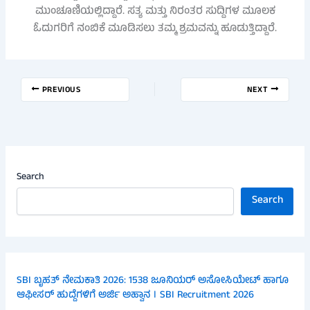
ಮುಂಚೂಣಿಯಲ್ಲಿದ್ದಾರೆ. ಸತ್ಯ ಮತ್ತು ನಿರಂತರ ಸುದ್ದಿಗಳ ಮೂಲಕ
ಓದುಗರಿಗೆ ನಂಬಿಕೆ ಮೂಡಿಸಲು ತಮ್ಮ ಶ್ರಮವನ್ನು ಹೂಡುತ್ತಿದ್ದಾರೆ.
PREVIOUS
NEXT
Search
Search
SBI ಬೃಹತ್ ನೇಮಕಾತಿ 2026: 1538 ಜೂನಿಯರ್ ಅಸೋಸಿಯೇಟ್ ಹಾಗೂ
ಆಫೀಸರ್ ಹುದ್ದೆಗಳಿಗೆ ಅರ್ಜಿ ಅಹ್ವಾನ । SBI Recruitment 2026