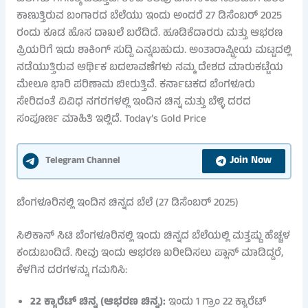
ಕಾಣುತ್ತಿರುವ ಬಂಗಾರದ ಬೆಲೆಯು ಇಂದು ಅಂದರೆ 27 ಡಿಸೆಂಬರ್ 2025
ರಂದು ಕೂಡ ಹೊಸ ದಾಖಲೆ ಬರೆದಿದೆ. ಹೂಡಿಕೆದಾರರು ಮತ್ತು ಆಭರಣ
ಪ್ರಿಯರಿಗೆ ಇದು ಶಾಕಿಂಗ್ ಸುದ್ದಿ ಎನ್ನಬಹುದು. ಅಂತಾರಾಷ್ಟ್ರೀಯ ಮಟ್ಟದಲ್ಲಿ
ನಡೆಯುತ್ತಿರುವ ಆರ್ಥಿಕ ಬದಲಾವಣೆಗಳು ನಮ್ಮ ದೇಶದ ಮಾರುಕಟ್ಟೆಯ
ಮೇಲೂ ಭಾರಿ ಪರಿಣಾಮ ಬೀರುತ್ತಿವೆ. ಕರ್ನಾಟಕದ ಬೆಂಗಳೂರು
ಸೇರಿದಂತೆ ವಿವಿಧ ನಗರಗಳಲ್ಲಿ ಇಂದಿನ ಚಿನ್ನ ಮತ್ತು ಬೆಳ್ಳಿ ದರದ
ಸಂಪೂರ್ಣ ಮಾಹಿತಿ ಇಲ್ಲಿದೆ. Today’s Gold Price
Join Now
Telegram Channel
ಬೆಂಗಳೂರಿನಲ್ಲಿ ಇಂದಿನ ಚಿನ್ನದ ಬೆಲೆ (27 ಡಿಸೆಂಬರ್ 2025)
ಸಿಲಿಕಾನ್ ಸಿಟಿ ಬೆಂಗಳೂರಿನಲ್ಲಿ ಇಂದು ಚಿನ್ನದ ಬೆಲೆಯಲ್ಲಿ ಮತ್ತಷ್ಟು ಹೆಚ್ಚಳ
ಕಂಡುಬಂದಿದೆ. ನೀವು ಇಂದು ಆಭರಣ ಖರೀದಿಸಲು ಪ್ಲಾನ್ ಮಾಡಿದ್ದರೆ,
ಕೆಳಗಿನ ದರಗಳನ್ನು ಗಮನಿಸಿ:
22 ಕ್ಯಾರೆಟ್ ಚಿನ್ನ (ಆಭರಣ ಚಿನ್ನ):
ಇಂದು 1 ಗ್ರಾಂ 22 ಕ್ಯಾರೆಟ್