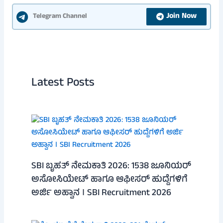
Join Now
Telegram Channel
Latest Posts
SBI ಬೃಹತ್ ನೇಮಕಾತಿ 2026: 1538 ಜೂನಿಯರ್
ಅಸೋಸಿಯೇಟ್ ಹಾಗೂ ಆಫೀಸರ್ ಹುದ್ದೆಗಳಿಗೆ
ಅರ್ಜಿ ಅಹ್ವಾನ । SBI Recruitment 2026