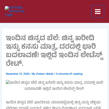
Skip
to
content
ಇಂದಿನ ಚಿನ್ನದ ಬೆಲೆ: ಚಿನ್ನ ಖರೀದಿ
ಇನ್ನು ಕನಸು ಮಾತ್ರ, ದರದಲ್ಲಿ ಭಾರಿ
ಬದಲಾವಣೆ! ಇಲ್ಲಿದೆ ಇಂದಿನ ಲೇಟೆಸ್ಟ್
ರೇಟ್.
December 27, 2025
/ By
Chetan Ukkali
/
3 minutes of reading
ಇಂದಿನ ಚಿನ್ನದ ಬೆಲೆ: ಭಾರತೀಯ ಮಾರುಕಟ್ಟೆಯಲ್ಲಿ ಚಿನ್ನ ಮತ್ತು ಬೆಳ್ಳಿಯ
ಬೆಲೆಗಳು ಗಗನಕ್ಕೆ ಏರುತ್ತಿವೆ. ಕಳೆದ ಕೆಲವು ದಿನಗಳಿಂದ ಸತತವಾಗಿ ಏರಿಕೆ