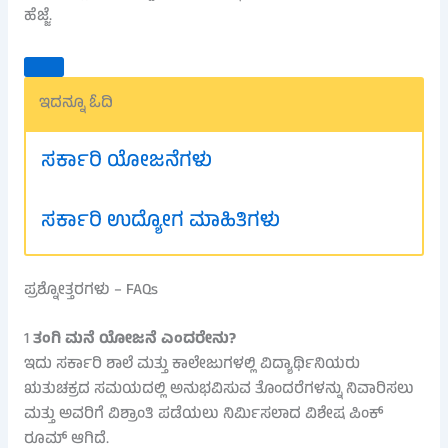
ಹೆಜ್ಜೆ.
ಇದನ್ನೂ ಓದಿ
ಸರ್ಕಾರಿ ಯೋಜನೆಗಳು
ಸರ್ಕಾರಿ ಉದ್ಯೋಗ ಮಾಹಿತಿಗಳು
ಪ್ರಶ್ನೋತ್ತರಗಳು – FAQs
1
ತಂಗಿ ಮನೆ ಯೋಜನೆ ಎಂದರೇನು?
ಇದು ಸರ್ಕಾರಿ ಶಾಲೆ ಮತ್ತು ಕಾಲೇಜುಗಳಲ್ಲಿ ವಿದ್ಯಾರ್ಥಿನಿಯರು
ಋತುಚಕ್ರದ ಸಮಯದಲ್ಲಿ ಅನುಭವಿಸುವ ತೊಂದರೆಗಳನ್ನು ನಿವಾರಿಸಲು
ಮತ್ತು ಅವರಿಗೆ ವಿಶ್ರಾಂತಿ ಪಡೆಯಲು ನಿರ್ಮಿಸಲಾದ ವಿಶೇಷ ಪಿಂಕ್
ರೂಮ್ ಆಗಿದೆ.