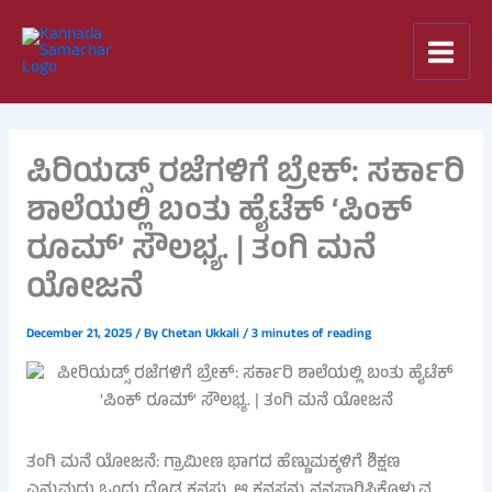
Skip
to
content
ಪಿರಿಯಡ್ಸ್ ರಜೆಗಳಿಗೆ ಬ್ರೇಕ್: ಸರ್ಕಾರಿ
ಶಾಲೆಯಲ್ಲಿ ಬಂತು ಹೈಟೆಕ್ ‘ಪಿಂಕ್
ರೂಮ್’ ಸೌಲಭ್ಯ. | ತಂಗಿ ಮನೆ
ಯೋಜನೆ
December 21, 2025
/ By
Chetan Ukkali
/
3 minutes of reading
ತಂಗಿ ಮನೆ ಯೋಜನೆ: ಗ್ರಾಮೀಣ ಭಾಗದ ಹೆಣ್ಣುಮಕ್ಕಳಿಗೆ ಶಿಕ್ಷಣ
ಎನ್ನುವುದು ಒಂದು ದೊಡ್ಡ ಕನಸು. ಆ ಕನಸನ್ನು ನನಸಾಗಿಸಿಕೊಳ್ಳುವ