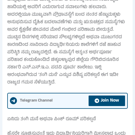
ಹಾದಿಯಲ್ಲಿ ಅವರಿಗೆ ಎದುರಾಗುವ ಸವಾಲುಗಳು ಹಲವಾರು.
ಅದರಲ್ಲಿಯೂ ಮುಖ್ಯವಾಗಿ ಪ್ರೌಢಾವಸ್ಥೆಗೆ ಬಂದ ನಂತರ ಹೆಣ್ಣುಮಕ್ಕಳು
ಅನುಭವಿಸುವ ದೈಹಿಕ ಬದಲಾವಣೆಗಳು ಮತ್ತು ಋತುಚಕ್ರದ ಸಮಸ್ಯೆಗಳು
ಅವರ ಶೈಕ್ಷಣಿಕ ಜೀವನದ ಮೇಲೆ ಗಂಭೀರ ಪರಿಣಾಮ ಬೀರುತ್ತವೆ.
ಮುಟ್ಟಿನ ದಿನಗಳಲ್ಲಿ ಸರಿಯಾದ ಸೌಲಭ್ಯಗಳಿಲ್ಲದೆ ಅಥವಾ ಮುಜುಗರದ
ಕಾರಣದಿಂದ ಸಾವಿರಾರು ವಿದ್ಯಾರ್ಥಿನಿಯರು ಶಾಲೆಗಳಿಗೆ ರಜೆ ಹಾಕುವ
ಪರಿಸ್ಥಿತಿ ನಮ್ಮ ರಾಜ್ಯದಲ್ಲಿದೆ. ಈ ಸಮಸ್ಯೆಗೆ ಅತ್ಯಂತ ಅರ್ಥಪೂರ್ಣ
ಪರಿಹಾರ ಕಂಡುಕೊಂಡಿದೆ ಚಿಕ್ಕಬಳ್ಳಾಪುರ ಜಿಲ್ಲೆಯ ಗೌರಿಬಿದನೂರಿನ
ಸರ್ಕಾರಿ ಎಸ್.ಎಸ್.ಇ.ಎ. ಪದವಿ ಪೂರ್ವ ಕಾಲೇಜು. ಇಲ್ಲಿ
ಆರಂಭವಾಗಿರುವ ‘ತಂಗಿ ಮನೆ’ ಎನ್ನುವ ವಿಶಿಷ್ಟ ಪರಿಕಲ್ಪನೆ ಈಗ ಇಡೀ
ರಾಜ್ಯದ ಗಮನ ಸೆಳೆಯುತ್ತಿದೆ.
Join Now
Telegram Channel
ಏನಿದು ತಂಗಿ ಮನೆ ಅಥವಾ ಪಿಂಕ್ ರೂಮ್ ಪರಿಕಲ್ಪನೆ
ಹೆಸರೇ ಸೂಚಿಸುವಂತೆ ಇದು ವಿದ್ಯಾರ್ಥಿನಿಯರಿಗಾಗಿ ಮೀಸಲಾದ ಒಂದು