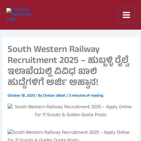
Skip
to
content
South Western Railway
Recruitment 2025 – ಹುಬ್ಬಳ್ಳಿ ರೈಲ್ವೆ
ಇಲಾಖೆಯಲ್ಲಿ ವಿವಿಧ ಖಾಲಿ
ಹುದ್ದೆಗಳಿಗೆ ಅರ್ಜಿ ಅಹ್ವಾನ!
October 18, 2025
/ By
Chetan Ukkali
/
3 minutes of reading