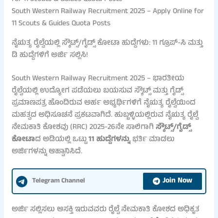
South Western Railway Recruitment 2025 – Apply Online for
11 Scouts & Guides Quota Posts
ನೈಋತ್ಯ ರೈಲ್ವೆಯಲ್ಲಿ ಸ್ಕೌಟ್ಸ್‌/ಗೈಡ್ಸ್‌ ಕೋಟಾ ಹುದ್ದೆಗಳು: 11 ಗ್ರೂಪ್‌-ಸಿ ಮತ್ತು
ಡಿ ಹುದ್ದೆಗಳಿಗೆ ಅರ್ಜಿ ಸಲ್ಲಿಸಿ!
South Western Railway Recruitment 2025 – ಭಾರತೀಯ
ರೈಲ್ವೆಯಲ್ಲಿ ಉದ್ಯೋಗ ಪಡೆಯಲು ಬಯಸುವ ಸ್ಕೌಟ್ಸ್ ಮತ್ತು ಗೈಡ್ಸ್
ಪ್ರಮಾಣಪತ್ರ ಹೊಂದಿರುವ ಅರ್ಹ ಅಭ್ಯರ್ಥಿಗಳಿಗೆ ನೈಋತ್ಯ ರೈಲ್ವೆಯಿಂದ
ಮಹತ್ವದ ಅಧಿಸೂಚನೆ ಪ್ರಕಟವಾಗಿದೆ. ಹುಬ್ಬಳ್ಳಿಯಲ್ಲಿರುವ ನೈಋತ್ಯ ರೈಲ್ವೆ
ನೇಮಕಾತಿ ಕೋಶವು (RRC) 2025-26ನೇ ಸಾಲಿಗಾಗಿ
ಸ್ಕೌಟ್ಸ್‌/ಗೈಡ್ಸ್‌
ಕೋಟಾ
ದ ಅಡಿಯಲ್ಲಿ ಒಟ್ಟು
11 ಹುದ್ದೆಗಳನ್ನು
ಭರ್ತಿ ಮಾಡಲು
ಅರ್ಜಿಗಳನ್ನು ಆಹ್ವಾನಿಸಿದೆ.
Join Now
Telegram Channel
ಅರ್ಜಿ ಸಲ್ಲಿಸಲು ಆಸಕ್ತಿ ಇರುವವರು ರೈಲ್ವೆ ನೇಮಕಾತಿ ಕೋಶದ ಅಧಿಕೃತ