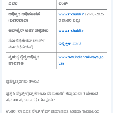
ವಿವರ
ಲಿಂಕ್
ಅಧಿಕೃತ ಅಧಿಸೂಚನೆ
www.rrchubli.in
(21-10-2025
(ವಿವರವಾದ)
ರ ನಂತರ ಲಭ್ಯ)
ಆನ್‌ಲೈನ್ ಅರ್ಜಿ ಸಲ್ಲಿಸಲು
www.rrchubli.in
ನೋಟಿಫಿಕೇಶನ್ (ಶಾರ್ಟ್
ಇಲ್ಲಿ ಕ್ಲಿಕ್ ಮಾಡಿ
ನೋಟಿಫಿಕೇಶನ್)
ನೈಋತ್ಯ ರೈಲ್ವೆ ಅಧಿಕೃತ
www.swr.indianrailways.go
ಜಾಲತಾಣ
v.in
ಪ್ರಶ್ನೋತ್ತರಗಳು (FAQs)
ಪ್ರಶ್ನೆ 1: ಸ್ಕೌಟ್ಸ್‌/ಗೈಡ್ಸ್‌ ಕೋಟಾ ನೇಮಕಾತಿಗೆ ಕಡ್ಡಾಯವಾಗಿ ಬೇಕಾದ
ಪ್ರಮುಖ ಪ್ರಮಾಣಪತ್ರ ಯಾವುದು?
ಉತ್ತರ: ‘ರಾಷ್ಟ್ರಪತಿ ಸ್ಕೌಟ್/ಗೈಡ್’ ಪ್ರಮಾಣಪತ್ರ ಅಥವಾ ‘ಹಿಮಾಲಯ