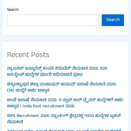
Search
Search
Recent Posts
ನ್ಯಾಷನಲ್ ಇನ್ಶೂರೆನ್ಸ್ ಕಂಪನಿ ಲಿಮಿಟೆಡ್ ನೇಮಕಾತಿ 2026: 500
ಅಸಿಸ್ಟೆಂಟ್ ಹುದ್ದೆಗಳ ಭರ್ಜರಿ ಅಧಿಸೂಚನೆ ಪ್ರಕಟ
ಚಿಕ್ಕಬಳ್ಳಾಪುರ ಜಿಲ್ಲಾ ಪಂಚಾಯತ್ ಆಯುಷ್ ಇಲಾಖೆ ನೇಮಕಾತಿ 2026:
CHO ಹುದ್ದೆಗೆ ಅರ್ಜಿ ಆಹ್ವಾನ
ಅಂಚೆ ಇಲಾಖೆ ನೇಮಕಾತಿ 2026: 11 ಸ್ಟಾಫ್ ಕಾರ್ ಡ್ರೈವರ್ ಹುದ್ದೆಗಳಿಗೆ ಅರ್ಜಿ
ಆಹ್ವಾನ । India Post recruitment 2026
IBPS Recruitment 2026: ಬ್ಯಾಂಕಿಂಗ್ ಕ್ಷೇತ್ರದಲ್ಲಿ 11403 ಹುದ್ದೆಗಳ ಬೃಹತ್
ನೇಮಕಾತಿ