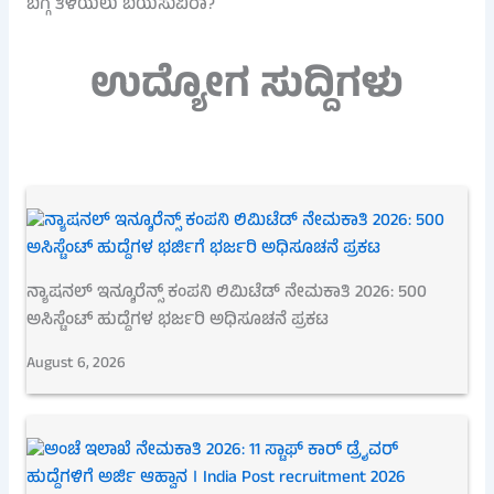
ಬಗ್ಗೆ ತಿಳಿಯಲು ಬಯಸುವಿರಾ?
ಉದ್ಯೋಗ ಸುದ್ದಿಗಳು
ನ್ಯಾಷನಲ್ ಇನ್ಶೂರೆನ್ಸ್ ಕಂಪನಿ ಲಿಮಿಟೆಡ್ ನೇಮಕಾತಿ 2026: 500
ಅಸಿಸ್ಟೆಂಟ್ ಹುದ್ದೆಗಳ ಭರ್ಜರಿ ಅಧಿಸೂಚನೆ ಪ್ರಕಟ
August 6, 2026