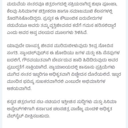
ಮದುವೆಯ ನಂತರವೂ ಚಿತ್ರರಂಗದಲ್ಲಿ ಸಕ್ರಿಯರಾಗಿದ್ದ ಶುಭಾ ಪೂಂಜಾ,
ಕೆಲವು ಸಿನಿಮಾಗಳ ಚಿತ್ರೀಕರಣ ಹಾಗೂ ಸಮಾಜಮುಖಿ ಕೆಲಸಗಳಲ್ಲಿ
ತೊಡಗಿಸಿಕೊಂಡಿದ್ದರು. ಪ್ರಸ್ತುತ ಈ ಕೌಟುಂಬಿಕ ಏರುಪೇರುಗಳ
ನಡುವೆಯೂ ಅವರು ತಮ್ಮ ವೃತ್ತಿಜೀವನದ ಕಡೆಗೆ ಗಮನ ಹರಿಸಲಿದ್ದಾರೆ
ಎಂದು ಅವರ ಆಪ್ತ ವಲಯದ ಮೂಲಗಳು ತಿಳಿಸಿವೆ.
ಯಾವುದೇ ದಾಂಪತ್ಯ ಜೀವನ ಮುರಿದುಬೀಳುವುದು ತೀವ್ರ ನೋವಿನ
ಸಂಗತಿ. ಸ್ಯಾಂಡಲ್‌ವುಡ್‌ನ ಈ ಜೋಡಿಯು ಜಗಳ ಮತ್ತು ಕಹಿ ನೆನಪುಗಳ
ಬದಲಿಗೆ, ಗೌರವಯುತವಾಗಿ ಬೇರ್ಪಡುವ ಹಾದಿ ಹಿಡಿದಿರುವುದು ಅವರ
ಪ್ರಬುದ್ಧತೆಗೆ ಸಾಕ್ಷಿಯಾಗಿದೆ. ನ್ಯಾಯಾಲಯದಲ್ಲಿ ಕಾನೂನು ಪ್ರಕ್ರಿಯೆಗಳು
ಮುಗಿದ ನಂತರ ಇಬ್ಬರಿಗೂ ಅಧಿಕೃತವಾಗಿ ವಿಚ್ಛೇದನ ದೊರೆಯಲಿದೆ. ಇಬ್ಬರ
ಮುಂದಿನ ಭವಿಷ್ಯ ಸುಖಕರವಾಗಿರಲಿ ಎಂಬುದೇ ಅಭಿಮಾನಿಗಳ
ಆಶಯವಾಗಿದೆ.
ಕನ್ನಡ ಚಿತ್ರರಂಗದ ನಟ-ನಟಿಯರ ಇತ್ತೀಚಿನ ಸುದ್ದಿಗಳು ಮತ್ತು ಸಿನಿಮಾ
ಅಪ್ಡೇಟ್‌ಗಳಿಗಾಗಿ ಕರ್ನಾಟಕ ಚಲನಚಿತ್ರ ವಾಣಿಜ್ಯ ಮಂಡಳಿ ಅಧಿಕೃತ
ವೆಬ್‌ಸೈಟ್ ವೀಕ್ಷಿಸಬಹುದು.