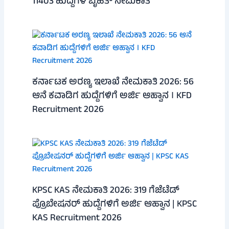
11403 ಹುದ್ದೆಗಳ ಬೃಹತ್ ನೇಮಕಾತಿ
ಕರ್ನಾಟಕ ಅರಣ್ಯ ಇಲಾಖೆ ನೇಮಕಾತಿ 2026: 56
ಆನೆ ಕವಾಡಿಗ ಹುದ್ದೆಗಳಿಗೆ ಅರ್ಜಿ ಆಹ್ವಾನ । KFD
Recruitment 2026
KPSC KAS ನೇಮಕಾತಿ 2026: 319 ಗೆಜೆಟೆಡ್
ಪ್ರೊಬೇಷನರ್ ಹುದ್ದೆಗಳಿಗೆ ಅರ್ಜಿ ಆಹ್ವಾನ | KPSC
KAS Recruitment 2026