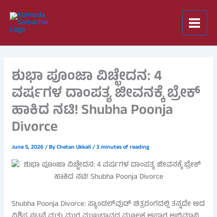
Skip
to
content
ಶುಭಾ ಪೂಂಜಾ ವಿಚ್ಛೇದನ: 4
ವರ್ಷಗಳ ದಾಂಪತ್ಯ ಜೀವನಕ್ಕೆ ಬ್ರೇಕ್
ಹಾಕಿದ ನಟಿ! Shubha Poonja
Divorce
June 5, 2026
/ By
Chetan Ukkali
/
3 minutes of reading
Shubha Poonja Divorce: ಸ್ಯಾಂಡಲ್‌ವುಡ್ ಚಿತ್ರರಂಗದಲ್ಲಿ ತನ್ನದೇ ಆದ
ವಿಶಿಷ್ಟ ನಟನೆ ಮತ್ತು ಮುಗ್ಧ ಮುಖಭಾವದ ಮೂಲಕ ಅಪಾರ ಅಭಿಮಾನಿ