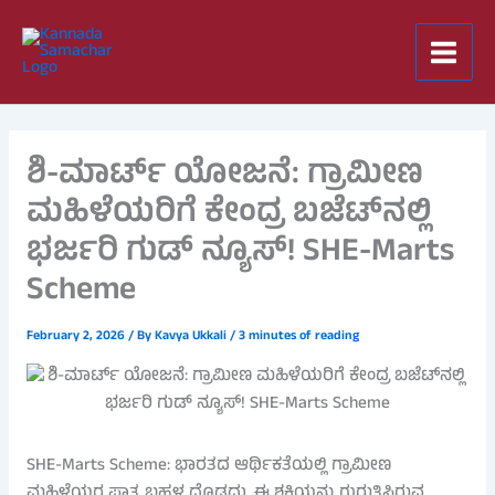
Skip
to
content
ಶಿ-ಮಾರ್ಟ್ ಯೋಜನೆ: ಗ್ರಾಮೀಣ
ಮಹಿಳೆಯರಿಗೆ ಕೇಂದ್ರ ಬಜೆಟ್‌ನಲ್ಲಿ
ಭರ್ಜರಿ ಗುಡ್ ನ್ಯೂಸ್! SHE-Marts
Scheme
February 2, 2026
/ By
Kavya Ukkali
/
3 minutes of reading
SHE-Marts Scheme: ಭಾರತದ ಆರ್ಥಿಕತೆಯಲ್ಲಿ ಗ್ರಾಮೀಣ
ಮಹಿಳೆಯರ ಪಾತ್ರ ಬಹಳ ದೊಡ್ಡದು. ಈ ಶಕ್ತಿಯನ್ನು ಗುರುತಿಸಿರುವ