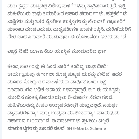
ಮತ್ತು ಕ್ಲಸ್ಟರ್ ಮಟ್ಟದಲ್ಲಿ ವಿಶೇಷ ಮಳಿಗೆಗಳನ್ನು ಸ್ಥಾಪಿಸಲಾಗುತ್ತದೆ. ಇಲ್ಲಿ
ಮಹಿಳೆಯರು ತಾವು ತಯಾರಿಸಿದ ಆಹಾರ ಪದಾರ್ಥಗಳು, ಹಸ್ತಕಲೆಗಳು,
ಬಟ್ಟೆಗಳು ಮತ್ತು ಇತರ ನೈಸರ್ಗಿಕ ಉತ್ಪನ್ನಗಳನ್ನು ನೇರವಾಗಿ ಗ್ರಾಹಕರಿಗೆ
ಮಾರಾಟ ಮಾಡಬಹುದು. ಮಧ್ಯವರ್ತಿಗಳ ಹಾವಳಿ ತಪ್ಪಿಸಿ, ಮಹಿಳೆಯರಿಗೆ
ನೇರ ಲಾಭ ಸಿಗುವಂತೆ ಮಾಡುವುದು ಈ ಯೋಜನೆಯ ಆಶಯವಾಗಿದೆ.
ಲಖ್ಪತಿ ದೀದಿ ಯೋಜನೆಯ ಯಶಸ್ಸಿನ ಮುಂದುವರಿದ ಭಾಗ
ಕೇಂದ್ರ ಸರ್ಕಾರವು ಈ ಹಿಂದೆ ಜಾರಿಗೆ ತಂದಿದ್ದ ‘ಲಖ್ಪತಿ ದೀದಿ’
ಕಾರ್ಯಕ್ರಮವು ಈಗಾಗಲೇ ದೊಡ್ಡ ಮಟ್ಟದ ಯಶಸ್ಸು ಕಂಡಿದೆ. ಇದರ
ಮೂಲಕ ಕೋಟ್ಯಂತರ ಮಹಿಳೆಯರು ವಾರ್ಷಿಕ ಒಂದು ಲಕ್ಷ
ರೂಪಾಯಿಗೂ ಅಧಿಕ ಆದಾಯ ಗಳಿಸುತ್ತಿದ್ದಾರೆ. ಈಗ ಈ ಯಶಸ್ಸನ್ನು
ಮುಂದಿನ ಹಂತಕ್ಕೆ ಕೊಂಡೊಯ್ಯಲು ಶಿ-ಮಾರ್ಟ್ ನೆರವಾಗಲಿದೆ.
ಮಹಿಳೆಯರನ್ನು ಕೇವಲ ಉತ್ಪಾದಕರನ್ನಾಗಿ ಮಾತ್ರವಲ್ಲದೆ, ಸಮರ್ಥ
ವ್ಯಾಪಾರಿಗಳನ್ನಾಗಿ ಮತ್ತು ಉದ್ಯಮ ಮಾಲೀಕರನ್ನಾಗಿ ಮಾಡುವುದು
ಸರ್ಕಾರದ ಗುರಿಯಾಗಿದೆ. ಈ ಮಾರ್ಟ್‌ಗಳು ಸ್ಥಳೀಯ ಚಿಲ್ಲರೆ
ಮಾರುಕಟ್ಟೆಗಳನ್ನು ಬಲಪಡಿಸಲಿವೆ. SHE-Marts Scheme