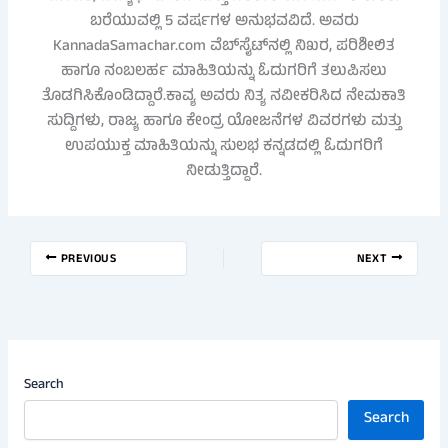
ಬರೆಯುವಲ್ಲಿ 5 ವರ್ಷಗಳ ಅನುಭವವಿದೆ. ಅವರು
KannadaSamachar.com ವೆಬ್‌ಸೈಟ್‌ನಲ್ಲಿ ನಿಖರ, ಪರಿಶೀಲಿತ
ಹಾಗೂ ನಂಬಲರ್ಹ ಮಾಹಿತಿಯನ್ನು ಓದುಗರಿಗೆ ತಲುಪಿಸಲು
ತೊಡಗಿಸಿಕೊಂಡಿದ್ದಾರೆ.ಕಾವ್ಯ ಅವರು ನಿತ್ಯ ನವೀಕರಿಸಿದ ನೇಮಕಾತಿ
ಸುದ್ದಿಗಳು, ರಾಜ್ಯ ಹಾಗೂ ಕೇಂದ್ರ ಯೋಜನೆಗಳ ವಿವರಗಳು ಮತ್ತು
ಉಪಯುಕ್ತ ಮಾಹಿತಿಯನ್ನು ಸುಲಭ ಕನ್ನಡದಲ್ಲಿ ಓದುಗರಿಗೆ
ನೀಡುತ್ತಿದ್ದಾರೆ.
PREVIOUS
NEXT
Search
Search