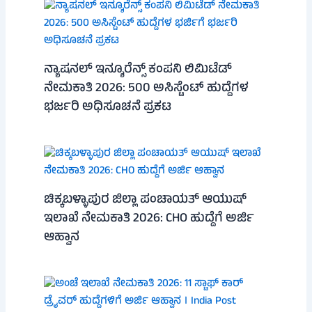
ನ್ಯಾಷನಲ್ ಇನ್ಶೂರೆನ್ಸ್ ಕಂಪನಿ ಲಿಮಿಟೆಡ್
ನೇಮಕಾತಿ 2026: 500 ಅಸಿಸ್ಟೆಂಟ್ ಹುದ್ದೆಗಳ
ಭರ್ಜರಿ ಅಧಿಸೂಚನೆ ಪ್ರಕಟ
ಚಿಕ್ಕಬಳ್ಳಾಪುರ ಜಿಲ್ಲಾ ಪಂಚಾಯತ್ ಆಯುಷ್
ಇಲಾಖೆ ನೇಮಕಾತಿ 2026: CHO ಹುದ್ದೆಗೆ ಅರ್ಜಿ
ಆಹ್ವಾನ