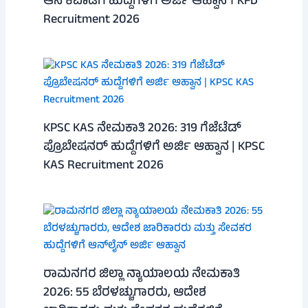
ಆನೆ ಕವಾಡಿಗ ಹುದ್ದೆಗಳಿಗೆ ಅರ್ಜಿ ಆಹ್ವಾನ । KFD
Recruitment 2026
KPSC KAS ನೇಮಕಾತಿ 2026: 319 ಗೆಜೆಟೆಡ್
ಪ್ರೊಬೇಷನರ್ ಹುದ್ದೆಗಳಿಗೆ ಅರ್ಜಿ ಆಹ್ವಾನ | KPSC
KAS Recruitment 2026
ರಾಮನಗರ ಜಿಲ್ಲಾ ನ್ಯಾಯಾಲಯ ನೇಮಕಾತಿ
2026: 55 ಬೆರಳಚ್ಚುಗಾರರು, ಆದೇಶ