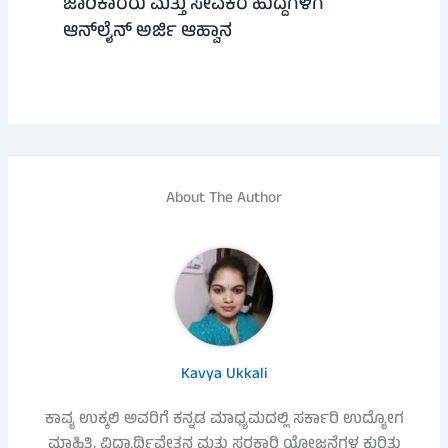
ಜಾರಿಕಾರರು ಮತ್ತು ಸೇವಕರ ಹುದ್ದೆಗಳಿಗೆ
ಆನ್‌ಲೈನ್ ಅರ್ಜಿ ಆಹ್ವಾನ
About The Author
Kavya Ukkali
ಕಾವ್ಯ ಉಕ್ಕಲಿ ಅವರಿಗೆ ಕನ್ನಡ ಮಾಧ್ಯಮದಲ್ಲಿ ಸರ್ಕಾರಿ ಉದ್ಯೋಗ
ಮಾಹಿತಿ, ವಿದ್ಯಾರ್ಥಿವೇತನ ಮತ್ತು ಸರಕಾರಿ ಯೋಜನೆಗಳ ಕುರಿತು