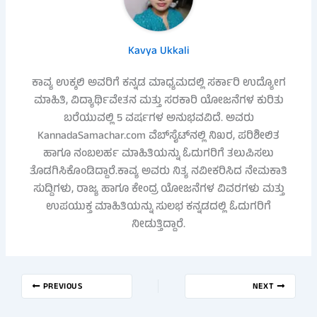
Kavya Ukkali
ಕಾವ್ಯ ಉಕ್ಕಲಿ ಅವರಿಗೆ ಕನ್ನಡ ಮಾಧ್ಯಮದಲ್ಲಿ ಸರ್ಕಾರಿ ಉದ್ಯೋಗ
ಮಾಹಿತಿ, ವಿದ್ಯಾರ್ಥಿವೇತನ ಮತ್ತು ಸರಕಾರಿ ಯೋಜನೆಗಳ ಕುರಿತು
ಬರೆಯುವಲ್ಲಿ 5 ವರ್ಷಗಳ ಅನುಭವವಿದೆ. ಅವರು
KannadaSamachar.com ವೆಬ್‌ಸೈಟ್‌ನಲ್ಲಿ ನಿಖರ, ಪರಿಶೀಲಿತ
ಹಾಗೂ ನಂಬಲರ್ಹ ಮಾಹಿತಿಯನ್ನು ಓದುಗರಿಗೆ ತಲುಪಿಸಲು
ತೊಡಗಿಸಿಕೊಂಡಿದ್ದಾರೆ.ಕಾವ್ಯ ಅವರು ನಿತ್ಯ ನವೀಕರಿಸಿದ ನೇಮಕಾತಿ
ಸುದ್ದಿಗಳು, ರಾಜ್ಯ ಹಾಗೂ ಕೇಂದ್ರ ಯೋಜನೆಗಳ ವಿವರಗಳು ಮತ್ತು
ಉಪಯುಕ್ತ ಮಾಹಿತಿಯನ್ನು ಸುಲಭ ಕನ್ನಡದಲ್ಲಿ ಓದುಗರಿಗೆ
ನೀಡುತ್ತಿದ್ದಾರೆ.
PREVIOUS
NEXT