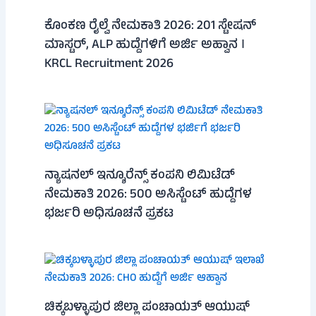
ಕೊಂಕಣ ರೈಲ್ವೆ ನೇಮಕಾತಿ 2026: 201 ಸ್ಟೇಷನ್
ಮಾಸ್ಟರ್, ALP ಹುದ್ದೆಗಳಿಗೆ ಅರ್ಜಿ ಅಹ್ವಾನ ।
KRCL Recruitment 2026
ನ್ಯಾಷನಲ್ ಇನ್ಶೂರೆನ್ಸ್ ಕಂಪನಿ ಲಿಮಿಟೆಡ್
ನೇಮಕಾತಿ 2026: 500 ಅಸಿಸ್ಟೆಂಟ್ ಹುದ್ದೆಗಳ
ಭರ್ಜರಿ ಅಧಿಸೂಚನೆ ಪ್ರಕಟ
ಚಿಕ್ಕಬಳ್ಳಾಪುರ ಜಿಲ್ಲಾ ಪಂಚಾಯತ್ ಆಯುಷ್