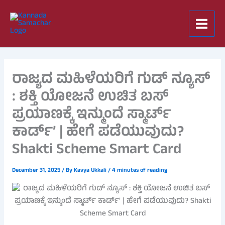
Skip
to
content
ರಾಜ್ಯದ ಮಹಿಳೆಯರಿಗೆ ಗುಡ್ ನ್ಯೂಸ್
: ಶಕ್ತಿ ಯೋಜನೆ ಉಚಿತ ಬಸ್
ಪ್ರಯಾಣಕ್ಕೆ ಇನ್ಮುಂದೆ ಸ್ಮಾರ್ಟ್
ಕಾರ್ಡ್’ | ಹೇಗೆ ಪಡೆಯುವುದು?
Shakti Scheme Smart Card
December 31, 2025
/ By
Kavya Ukkali
/
4 minutes of reading