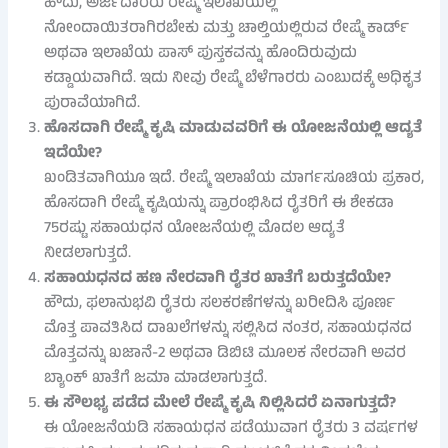
ಹೌದು, ಅರ್ಜಿದಾರರು ರೇಷ್ಮೆ ಇಲಾಖೆಯಲ್ಲಿ
ನೋಂದಾಯಿತರಾಗಿರಬೇಕು ಮತ್ತು ಚಾಲ್ತಿಯಲ್ಲಿರುವ ರೇಷ್ಮೆ ಕಾರ್ಡ್
ಅಥವಾ ಇಲಾಖೆಯ ಪಾಸ್ ಪುಸ್ತಕವನ್ನು ಹೊಂದಿರುವುದು
ಕಡ್ಡಾಯವಾಗಿದೆ. ಇದು ನೀವು ರೇಷ್ಮೆ ಬೆಳೆಗಾರರು ಎಂಬುದಕ್ಕೆ ಅಧಿಕೃತ
ಪುರಾವೆಯಾಗಿದೆ.
ಹೊಸದಾಗಿ ರೇಷ್ಮೆ ಕೃಷಿ ಮಾಡುವವರಿಗೆ ಈ ಯೋಜನೆಯಲ್ಲಿ ಆದ್ಯತೆ
ಇದೆಯೇ?
ಖಂಡಿತವಾಗಿಯೂ ಇದೆ. ರೇಷ್ಮೆ ಇಲಾಖೆಯ ಮಾರ್ಗಸೂಚಿಯ ಪ್ರಕಾರ,
ಹೊಸದಾಗಿ ರೇಷ್ಮೆ ಕೃಷಿಯನ್ನು ಪ್ರಾರಂಭಿಸಿದ ರೈತರಿಗೆ ಈ ಶೇಕಡಾ
75ರಷ್ಟು ಸಹಾಯಧನ ಯೋಜನೆಯಲ್ಲಿ ಮೊದಲ ಆದ್ಯತೆ
ನೀಡಲಾಗುತ್ತದೆ.
ಸಹಾಯಧನದ ಹಣ ನೇರವಾಗಿ ರೈತರ ಖಾತೆಗೆ ಬರುತ್ತದೆಯೇ?
ಹೌದು, ಫಲಾನುಭವಿ ರೈತರು ಸಲಕರಣೆಗಳನ್ನು ಖರೀದಿಸಿ ಪೂರ್ಣ
ಮೊತ್ತ ಪಾವತಿಸಿದ ದಾಖಲೆಗಳನ್ನು ಸಲ್ಲಿಸಿದ ನಂತರ, ಸಹಾಯಧನದ
ಮೊತ್ತವನ್ನು ಖಜಾನೆ-2 ಅಥವಾ ಡಿಬಿಟಿ ಮೂಲಕ ನೇರವಾಗಿ ಅವರ
ಬ್ಯಾಂಕ್ ಖಾತೆಗೆ ಜಮಾ ಮಾಡಲಾಗುತ್ತದೆ.
ಈ ಸೌಲಭ್ಯ ಪಡೆದ ಮೇಲೆ ರೇಷ್ಮೆ ಕೃಷಿ ನಿಲ್ಲಿಸಿದರೆ ಏನಾಗುತ್ತದೆ?
ಈ ಯೋಜನೆಯಡಿ ಸಹಾಯಧನ ಪಡೆಯುವಾಗ ರೈತರು 3 ವರ್ಷಗಳ