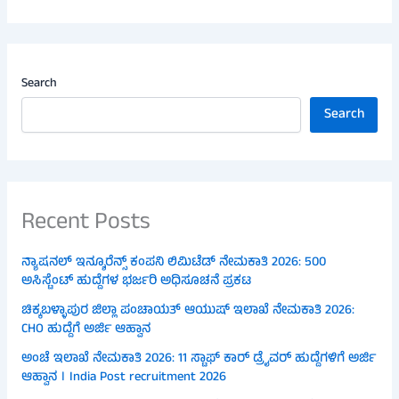
Search
Search
Recent Posts
ನ್ಯಾಷನಲ್ ಇನ್ಶೂರೆನ್ಸ್ ಕಂಪನಿ ಲಿಮಿಟೆಡ್ ನೇಮಕಾತಿ 2026: 500
ಅಸಿಸ್ಟೆಂಟ್ ಹುದ್ದೆಗಳ ಭರ್ಜರಿ ಅಧಿಸೂಚನೆ ಪ್ರಕಟ
ಚಿಕ್ಕಬಳ್ಳಾಪುರ ಜಿಲ್ಲಾ ಪಂಚಾಯತ್ ಆಯುಷ್ ಇಲಾಖೆ ನೇಮಕಾತಿ 2026:
CHO ಹುದ್ದೆಗೆ ಅರ್ಜಿ ಆಹ್ವಾನ
ಅಂಚೆ ಇಲಾಖೆ ನೇಮಕಾತಿ 2026: 11 ಸ್ಟಾಫ್ ಕಾರ್ ಡ್ರೈವರ್ ಹುದ್ದೆಗಳಿಗೆ ಅರ್ಜಿ
ಆಹ್ವಾನ । India Post recruitment 2026