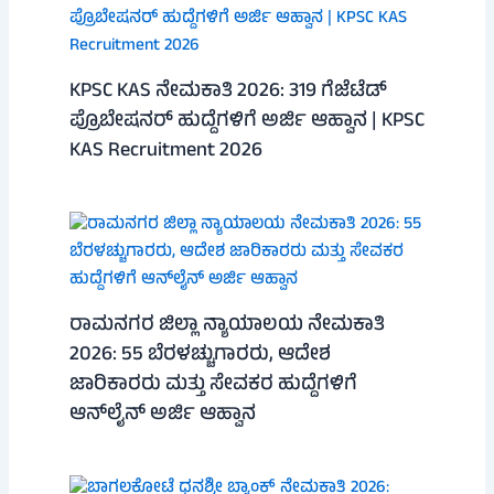
KPSC KAS ನೇಮಕಾತಿ 2026: 319 ಗೆಜೆಟೆಡ್
ಪ್ರೊಬೇಷನರ್ ಹುದ್ದೆಗಳಿಗೆ ಅರ್ಜಿ ಆಹ್ವಾನ | KPSC
KAS Recruitment 2026
ರಾಮನಗರ ಜಿಲ್ಲಾ ನ್ಯಾಯಾಲಯ ನೇಮಕಾತಿ
2026: 55 ಬೆರಳಚ್ಚುಗಾರರು, ಆದೇಶ
ಜಾರಿಕಾರರು ಮತ್ತು ಸೇವಕರ ಹುದ್ದೆಗಳಿಗೆ
ಆನ್‌ಲೈನ್ ಅರ್ಜಿ ಆಹ್ವಾನ