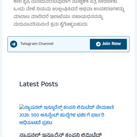
ಕಾಲ ಕೃಷಿ ಮುಂದುವರಿಸುವುದಾಗಿ ಮುಚ್ಚಳಿಕೆ ಪತ್ರ ನೀಡಬೇಕು.
ಒಂದು ವೇಳೆ ನಿಯಮ ಉಲ್ಲಂಘಿಸಿದರೆ ಅಥವಾ ಉಪಕರಣಗಳನ್ನು
ಮಾರಾಟ ಮಾಡಿದರೆ ಇಲಾಖೆಯು ಸಹಾಯಧನವನ್ನು
ಮರುಪಾವತಿಸುವಂತೆ ಕ್ರಮ ಕೈಗೊಳ್ಳಬಹುದು.
Join Now
Telegram Channel
Latest Posts
ನ್ಯಾಷನಲ್ ಇನ್ಶೂರೆನ್ಸ್ ಕಂಪನಿ ಲಿಮಿಟೆಡ್