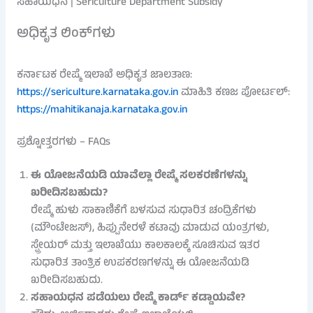
ಸಹಾಯಧನ | Sericulture Department Subsidy
ಅಧಿಕೃತ ಲಿಂಕ್‌ಗಳು
ಕರ್ನಾಟಕ ರೇಷ್ಮೆ ಇಲಾಖೆ ಅಧಿಕೃತ ಜಾಲತಾಣ:
https://sericulture.karnataka.gov.in
ಮಾಹಿತಿ ಕಣಜ ಪೋರ್ಟಲ್:
https://mahitikanaja.karnataka.gov.in
ಪ್ರಶ್ನೋತ್ತರಗಳು – FAQs
ಈ ಯೋಜನೆಯಡಿ ಯಾವೆಲ್ಲಾ ರೇಷ್ಮೆ ಸಲಕರಣೆಗಳನ್ನು
ಖರೀದಿಸಬಹುದು?
ರೇಷ್ಮೆ ಹುಳು ಸಾಕಾಣಿಕೆಗೆ ಬಳಸುವ ಸುಧಾರಿತ ಚಂದ್ರಿಕೆಗಳು
(ಮೌಂಟೇಜಸ್), ಹಿಪ್ಪುನೇರಳೆ ಕಟಾವು ಮಾಡುವ ಯಂತ್ರಗಳು,
ಸ್ಪ್ರೇಯರ್ ಮತ್ತು ಇಲಾಖೆಯು ಕಾಲಕಾಲಕ್ಕೆ ಸೂಚಿಸುವ ಇತರ
ಸುಧಾರಿತ ತಾಂತ್ರಿಕ ಉಪಕರಣಗಳನ್ನು ಈ ಯೋಜನೆಯಡಿ
ಖರೀದಿಸಬಹುದು.
ಸಹಾಯಧನ ಪಡೆಯಲು ರೇಷ್ಮೆ ಕಾರ್ಡ್ ಕಡ್ಡಾಯವೇ?