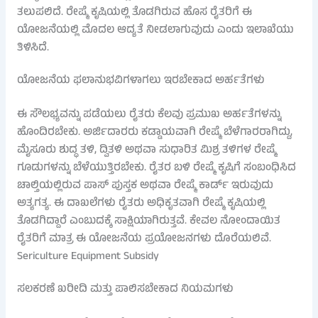
ತಲುಪಲಿದೆ. ರೇಷ್ಮೆ ಕೃಷಿಯಲ್ಲಿ ತೊಡಗಿರುವ ಹೊಸ ರೈತರಿಗೆ ಈ
ಯೋಜನೆಯಲ್ಲಿ ಮೊದಲ ಆದ್ಯತೆ ನೀಡಲಾಗುವುದು ಎಂದು ಇಲಾಖೆಯು
ತಿಳಿಸಿದೆ.
ಯೋಜನೆಯ ಫಲಾನುಭವಿಗಳಾಗಲು ಇರಬೇಕಾದ ಅರ್ಹತೆಗಳು
ಈ ಸೌಲಭ್ಯವನ್ನು ಪಡೆಯಲು ರೈತರು ಕೆಲವು ಪ್ರಮುಖ ಅರ್ಹತೆಗಳನ್ನು
ಹೊಂದಿರಬೇಕು. ಅರ್ಜಿದಾರರು ಕಡ್ಡಾಯವಾಗಿ ರೇಷ್ಮೆ ಬೆಳೆಗಾರರಾಗಿದ್ದು,
ಮೈಸೂರು ಶುದ್ಧ ತಳಿ, ದ್ವಿತಳಿ ಅಥವಾ ಸುಧಾರಿತ ಮಿಶ್ರ ತಳಿಗಳ ರೇಷ್ಮೆ
ಗೂಡುಗಳನ್ನು ಬೆಳೆಯುತ್ತಿರಬೇಕು. ರೈತರ ಬಳಿ ರೇಷ್ಮೆ ಕೃಷಿಗೆ ಸಂಬಂಧಿಸಿದ
ಚಾಲ್ತಿಯಲ್ಲಿರುವ ಪಾಸ್ ಪುಸ್ತಕ ಅಥವಾ ರೇಷ್ಮೆ ಕಾರ್ಡ್ ಇರುವುದು
ಅತ್ಯಗತ್ಯ. ಈ ದಾಖಲೆಗಳು ರೈತರು ಅಧಿಕೃತವಾಗಿ ರೇಷ್ಮೆ ಕೃಷಿಯಲ್ಲಿ
ತೊಡಗಿದ್ದಾರೆ ಎಂಬುದಕ್ಕೆ ಸಾಕ್ಷಿಯಾಗಿರುತ್ತವೆ. ಕೇವಲ ನೋಂದಾಯಿತ
ರೈತರಿಗೆ ಮಾತ್ರ ಈ ಯೋಜನೆಯ ಪ್ರಯೋಜನಗಳು ದೊರೆಯಲಿವೆ.
Sericulture Equipment Subsidy
ಸಲಕರಣೆ ಖರೀದಿ ಮತ್ತು ಪಾಲಿಸಬೇಕಾದ ನಿಯಮಗಳು