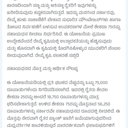
ಕಾರಣದಿಂದಾಗಿ ಸಣ್ಣ ಮತ್ತು ಅತಿಸಣ್ಣ ರೈತರಿಗೆ ಇವುಗಳನ್ನು
ಖರೀದಿಸುವುದು ಕಷ್ಟಕರವಾಗಿರುತ್ತದೆ. ಇದನ್ನು ಮನಗಂಡ ಸರ್ಕಾರವು,
ರೇಷ್ಮೆ ಹುಳು ಸಾಕಾಣಿಕೆಗೆ ಬೇಕಾದ ಸುಧಾರಿತ ಮೌಂಟೇಜಸ್‌ಗಳು ಹಾಗೂ
ತೋಟದ ನಿರ್ವಹಣೆಗೆ ಬಳಸುವ ಉಪಕರಣಗಳ ಮೇಲೆ ಶೇಕಡಾ 75ರಷ್ಟು
ಸಹಾಯಧನ ನೀಡಲು ನಿರ್ಧರಿಸಿದೆ. ಈ ಯೋಜನೆಯ ಪ್ರಮುಖ
ಉದ್ದೇಶವೆಂದರೆ ರೇಷ್ಮೆ ಕೃಷಿಯಲ್ಲಿ ಉತ್ಪಾದಕತೆಯನ್ನು ಹೆಚ್ಚಿಸುವುದು
ಮತ್ತು ಹೊಸದಾಗಿ ಈ ಕೃಷಿಯಲ್ಲಿ ತೊಡಗಿಸಿಕೊಳ್ಳುವ ಯುವಕರಿಗೆ ಬೆಂಬಲ
ನೀಡುವುದಾಗಿದೆ. ರೇಷ್ಮೆ ಕೃಷಿ ಸಲಕರಣೆ ಸಬ್ಸಿಡಿ
ಸಹಾಯಧನದ ಮೊತ್ತ ಮತ್ತು ಆರ್ಥಿಕ ಸೌಲಭ್ಯ
ಈ ಯೋಜನೆಯಡಿಯಲ್ಲಿ ಪ್ರತಿ ಘಟಕದ ವೆಚ್ಚವನ್ನು ಒಟ್ಟು 75,000
ರೂಪಾಯಿಗಳೆಂದು ನಿಗದಿಪಡಿಸಲಾಗಿದೆ. ಇದರಲ್ಲಿ ರೈತರು ಕೇವಲ
ಶೇಕಡಾ 25ರಷ್ಟು ಅಂದರೆ 18,750 ರೂಪಾಯಿಗಳನ್ನು ಮಾತ್ರ
ಭರಿಸಬೇಕಾಗುತ್ತದೆ. ಉಳಿದ ಶೇಕಡಾ 75ರಷ್ಟು ಮೊತ್ತವಾದ 56,250
ರೂಪಾಯಿಗಳನ್ನು ಸರ್ಕಾರವೇ ಸಹಾಯಧನದ ರೂಪದಲ್ಲಿ ನೀಡಲಿದೆ. ಈ
ಮೊತ್ತವು ನೇರವಾಗಿ ರೈತರ ಬ್ಯಾಂಕ್ ಖಾತೆಗೆ ಜಮೆಯಾಗುವುದರಿಂದ
ಮಧ್ಯವರ್ತಿಗಳ ಹಾವಳಿಯಿಲ್ಲದೆ ಪಾರದರ್ಶಕವಾಗಿ ಫಲಾನುಭವಿಗಳಿಗೆ