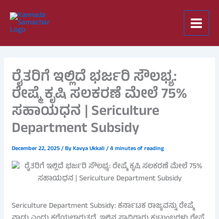
Skip
to
content
ರೈತರಿಗೆ ಇಲ್ಲಿದೆ ಭರ್ಜರಿ ಸೌಲಭ್ಯ:
ರೇಷ್ಮೆ ಕೃಷಿ ಸಲಕರಣೆ ಮೇಲೆ 75%
ಸಹಾಯಧನ | Sericulture
Department Subsidy
December 22, 2025
/ By
Kavya Ukkali
/
4 minutes of reading
Sericulture Department Subsidy: ಕರ್ನಾಟಕ ರಾಜ್ಯವನ್ನು ರೇಷ್ಮೆ
ನಾಡು ಎಂದು ಕರೆಯಲಾಗುತ್ತದೆ. ಇಲ್ಲಿನ ಸಾವಿರಾರು ಕುಟುಂಬಗಳು ರೇಷ್ಮೆ