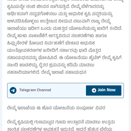
ಕೃಷಿಯನ್ನೇ ನಂಬಿ ಜೀವನ ಸಾಗಿಸುತ್ತಿವೆ. ರೇಷ್ಮೆ ಬೆಳೆಗಾರರನ್ನು
ಆರ್ಥಿಕವಾಗಿ ಸದೃಢಗೊಳಿಸಲು ಮತ್ತು ಆಧುನಿಕ ಕೃಷಿ ಪದ್ಧತಿಯನ್ನು
ಅಳವಡಿಸಿಕೊಳ್ಳಲು ಉತ್ತೇಜನ ನೀಡುವ ಸಲುವಾಗಿ ರಾಜ್ಯ ರೇಷ್ಮೆ
ಇಲಾಖೆಯು ಇದೀಗ ಒಂದು ಮಹತ್ವದ ಯೋಜನೆಯನ್ನು ಜಾರಿಗೆ ತಂದಿದೆ.
ರೇಷ್ಮೆ ಹುಳು ಸಾಕಾಣಿಕೆಗೆ ಅಗತ್ಯವಿರುವ ಸಲಕರಣೆಗಳು ಹಾಗೂ
ಹಿಪ್ಪುನೇರಳೆ ತೋಟದ ನಿರ್ವಹಣೆಗೆ ಬೇಕಾದ ಆಧುನಿಕ
ಯಂತ್ರೋಪಕರಣಗಳ ಖರೀದಿಗೆ ಸರ್ಕಾರವು ಭಾರಿ ಮೊತ್ತದ
ಸಹಾಯಧನವನ್ನು ಘೋಷಿಸಿದೆ. ಈ ಯೋಜನೆಯು ಹೈಟೆಕ್ ರೇಷ್ಮೆ ಕೃಷಿಗೆ
ನಾಂದಿ ಹಾಡಲಿದ್ದು, ರೈತರ ಶ್ರಮವನ್ನು ಕಡಿಮೆ ಮಾಡಲು
ಸಹಕಾರಿಯಾಗಲಿದೆ. ರೇಷ್ಮೆ ಇಲಾಖೆ ಸಹಾಯಧನ
Join Now
Telegram Channel
ರೇಷ್ಮೆ ಇಲಾಖೆಯ ಈ ಹೊಸ ಯೋಜನೆಯ ಸಂಪೂರ್ಣ ವಿವರ
ರೇಷ್ಮೆ ಕೃಷಿಯಲ್ಲಿ ಗುಣಮಟ್ಟದ ಗೂಡು ಉತ್ಪಾದನೆ ಮಾಡಲು ಉತ್ತಮ
ತಾಂತ್ರಿಕ ಸಲಕರಣೆಗಳ ಅವಶ್ಯಕತೆ ಇರುತ್ತದೆ. ಆದರೆ ಹೆಚ್ಚಿನ ಬೆಲೆಯ