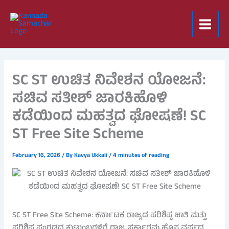
Skip
to
content
SC ST ಉಚಿತ ನಿವೇಶನ ಯೋಜನೆ:
ಸಚಿವ ಸತೀಶ್ ಜಾರಕಿಹೊಳಿ
ಕಡೆಯಿಂದ ಮಹತ್ವದ ಘೋಷಣೆ! SC
ST Free Site Scheme
February 16, 2026
/ By
Kavya Ukkali
/
4 minutes of reading
SC ST Free Site Scheme: ಕರ್ನಾಟಕ ರಾಜ್ಯದ ಪರಿಶಿಷ್ಟ ಜಾತಿ ಮತ್ತು
ಪರಿಶಿಷ್ಟ ಪಂಗಡದ ಕುಟುಂಬಗಳಿಗೆ ರಾಜ್ಯ ಸರ್ಕಾರವು ಹೊಸ ವರ್ಷದ