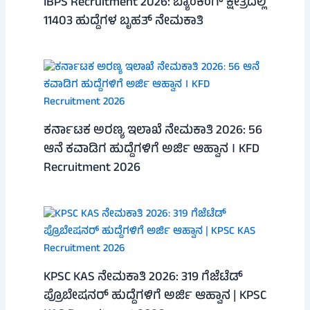
IBPS Recruitment 2026: ಬ್ಯಾಂಕಿಂಗ್ ಕ್ಷೇತ್ರದಲ್ಲಿ
11403 ಹುದ್ದೆಗಳ ಬೃಹತ್ ನೇಮಕಾತಿ
ಕರ್ನಾಟಕ ಅರಣ್ಯ ಇಲಾಖೆ ನೇಮಕಾತಿ 2026: 56
ಆನೆ ಕವಾಡಿಗ ಹುದ್ದೆಗಳಿಗೆ ಅರ್ಜಿ ಆಹ್ವಾನ । KFD
Recruitment 2026
KPSC KAS ನೇಮಕಾತಿ 2026: 319 ಗೆಜೆಟೆಡ್
ಪ್ರೊಬೇಷನರ್ ಹುದ್ದೆಗಳಿಗೆ ಅರ್ಜಿ ಆಹ್ವಾನ | KPSC