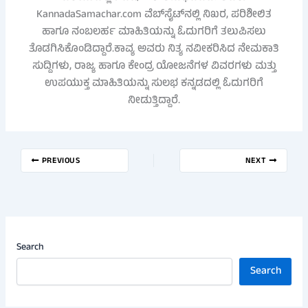
KannadaSamachar.com ವೆಬ್‌ಸೈಟ್‌ನಲ್ಲಿ ನಿಖರ, ಪರಿಶೀಲಿತ
ಹಾಗೂ ನಂಬಲರ್ಹ ಮಾಹಿತಿಯನ್ನು ಓದುಗರಿಗೆ ತಲುಪಿಸಲು
ತೊಡಗಿಸಿಕೊಂಡಿದ್ದಾರೆ.ಕಾವ್ಯ ಅವರು ನಿತ್ಯ ನವೀಕರಿಸಿದ ನೇಮಕಾತಿ
ಸುದ್ದಿಗಳು, ರಾಜ್ಯ ಹಾಗೂ ಕೇಂದ್ರ ಯೋಜನೆಗಳ ವಿವರಗಳು ಮತ್ತು
ಉಪಯುಕ್ತ ಮಾಹಿತಿಯನ್ನು ಸುಲಭ ಕನ್ನಡದಲ್ಲಿ ಓದುಗರಿಗೆ
ನೀಡುತ್ತಿದ್ದಾರೆ.
PREVIOUS
NEXT
Search
Search