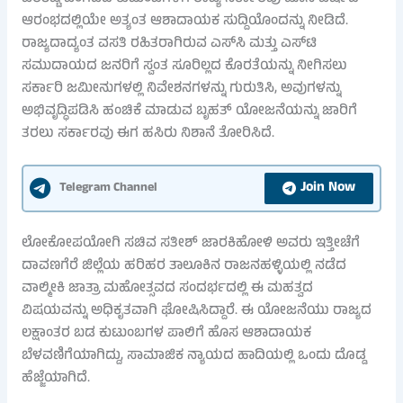
ಆರಂಭದಲ್ಲಿಯೇ ಅತ್ಯಂತ ಆಶಾದಾಯಕ ಸುದ್ದಿಯೊಂದನ್ನು ನೀಡಿದೆ.
ರಾಜ್ಯದಾದ್ಯಂತ ವಸತಿ ರಹಿತರಾಗಿರುವ ಎಸ್‌ಸಿ ಮತ್ತು ಎಸ್‌ಟಿ
ಸಮುದಾಯದ ಜನರಿಗೆ ಸ್ವಂತ ಸೂರಿಲ್ಲದ ಕೊರತೆಯನ್ನು ನೀಗಿಸಲು
ಸರ್ಕಾರಿ ಜಮೀನುಗಳಲ್ಲಿ ನಿವೇಶನಗಳನ್ನು ಗುರುತಿಸಿ, ಅವುಗಳನ್ನು
ಅಭಿವೃದ್ಧಿಪಡಿಸಿ ಹಂಚಿಕೆ ಮಾಡುವ ಬೃಹತ್ ಯೋಜನೆಯನ್ನು ಜಾರಿಗೆ
ತರಲು ಸರ್ಕಾರವು ಈಗ ಹಸಿರು ನಿಶಾನೆ ತೋರಿಸಿದೆ.
Join Now
Telegram Channel
ಲೋಕೋಪಯೋಗಿ ಸಚಿವ ಸತೀಶ್ ಜಾರಕಿಹೋಳಿ ಅವರು ಇತ್ತೀಚೆಗೆ
ದಾವಣಗೆರೆ ಜಿಲ್ಲೆಯ ಹರಿಹರ ತಾಲೂಕಿನ ರಾಜನಹಳ್ಳಿಯಲ್ಲಿ ನಡೆದ
ವಾಲ್ಮೀಕಿ ಜಾತ್ರಾ ಮಹೋತ್ಸವದ ಸಂದರ್ಭದಲ್ಲಿ ಈ ಮಹತ್ವದ
ವಿಷಯವನ್ನು ಅಧಿಕೃತವಾಗಿ ಘೋಷಿಸಿದ್ದಾರೆ. ಈ ಯೋಜನೆಯು ರಾಜ್ಯದ
ಲಕ್ಷಾಂತರ ಬಡ ಕುಟುಂಬಗಳ ಪಾಲಿಗೆ ಹೊಸ ಆಶಾದಾಯಕ
ಬೆಳವಣಿಗೆಯಾಗಿದ್ದು, ಸಾಮಾಜಿಕ ನ್ಯಾಯದ ಹಾದಿಯಲ್ಲಿ ಒಂದು ದೊಡ್ಡ
ಹೆಜ್ಜೆಯಾಗಿದೆ.