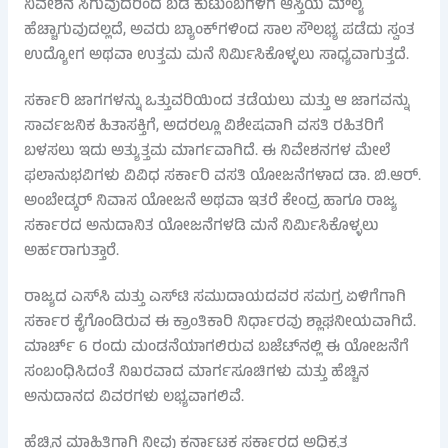
ನಿವೇಶನ ಸಿಗುವುದರಿಂದ ಬಡ ಕುಟುಂಬಗಳಿಗೆ ಆಸ್ತಿಯ ಮೌಲ್ಯ
ಹೆಚ್ಚಾಗುವುದಲ್ಲದೆ, ಅವರು ಬ್ಯಾಂಕ್‌ಗಳಿಂದ ಸಾಲ ಸೌಲಭ್ಯ ಪಡೆದು ಸ್ವಂತ
ಉದ್ಯೋಗ ಅಥವಾ ಉತ್ತಮ ಮನೆ ನಿರ್ಮಿಸಿಕೊಳ್ಳಲು ಸಾಧ್ಯವಾಗುತ್ತದೆ.
ಸರ್ಕಾರಿ ಜಾಗಗಳನ್ನು ಒತ್ತುವರಿಯಿಂದ ತಡೆಯಲು ಮತ್ತು ಆ ಜಾಗವನ್ನು
ಸಾರ್ವಜನಿಕ ಹಿತಾಸಕ್ತಿಗೆ, ಅದರಲ್ಲೂ ವಿಶೇಷವಾಗಿ ವಸತಿ ರಹಿತರಿಗೆ
ಬಳಸಲು ಇದು ಅತ್ಯುತ್ತಮ ಮಾರ್ಗವಾಗಿದೆ. ಈ ನಿವೇಶನಗಳ ಮೇಲೆ
ಫಲಾನುಭವಿಗಳು ವಿವಿಧ ಸರ್ಕಾರಿ ವಸತಿ ಯೋಜನೆಗಳಾದ ಡಾ. ಬಿ.ಆರ್.
ಅಂಬೇಡ್ಕರ್ ನಿವಾಸ ಯೋಜನೆ ಅಥವಾ ಇತರೆ ಕೇಂದ್ರ ಹಾಗೂ ರಾಜ್ಯ
ಸರ್ಕಾರದ ಅನುದಾನಿತ ಯೋಜನೆಗಳಡಿ ಮನೆ ನಿರ್ಮಿಸಿಕೊಳ್ಳಲು
ಅರ್ಹರಾಗುತ್ತಾರೆ.
ರಾಜ್ಯದ ಎಸ್‌ಸಿ ಮತ್ತು ಎಸ್‌ಟಿ ಸಮುದಾಯದವರ ಸಮಗ್ರ ಏಳಿಗೆಗಾಗಿ
ಸರ್ಕಾರ ಕೈಗೊಂಡಿರುವ ಈ ಕ್ರಾಂತಿಕಾರಿ ನಿರ್ಧಾರವು ಶ್ಲಾಘನೀಯವಾಗಿದೆ.
ಮಾರ್ಚ್ 6 ರಂದು ಮಂಡನೆಯಾಗಲಿರುವ ಬಜೆಟ್‌ನಲ್ಲಿ ಈ ಯೋಜನೆಗೆ
ಸಂಬಂಧಿಸಿದಂತೆ ನಿಖರವಾದ ಮಾರ್ಗಸೂಚಿಗಳು ಮತ್ತು ಹೆಚ್ಚಿನ
ಅನುದಾನದ ವಿವರಗಳು ಲಭ್ಯವಾಗಲಿವೆ.
ಹೆಚ್ಚಿನ ಮಾಹಿತಿಗಾಗಿ ನೀವು ಕರ್ನಾಟಕ ಸರ್ಕಾರದ ಅಧಿಕೃತ