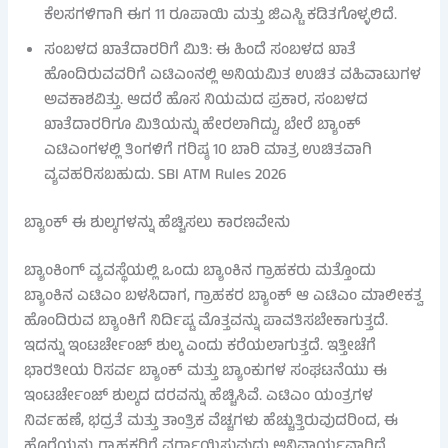
ಕೆಲಸಗಳಿಗಾಗಿ ಈಗ 11 ರೂಪಾಯಿ ಮತ್ತು ಜಿಎಸ್ಟಿ ಕಡಿತಗೊಳ್ಳಲಿದೆ.
ಸಂಬಳದ ಖಾತೆದಾರರಿಗೆ ಮಿತಿ: ಈ ಹಿಂದೆ ಸಂಬಳದ ಖಾತೆ
ಹೊಂದಿರುವವರಿಗೆ ಎಟಿಎಂನಲ್ಲಿ ಅನಿಯಮಿತ ಉಚಿತ ವಹಿವಾಟುಗಳ
ಅವಕಾಶವಿತ್ತು. ಆದರೆ ಹೊಸ ನಿಯಮದ ಪ್ರಕಾರ, ಸಂಬಳದ
ಖಾತೆದಾರರಿಗೂ ಮಿತಿಯನ್ನು ಹೇರಲಾಗಿದ್ದು, ಬೇರೆ ಬ್ಯಾಂಕ್
ಎಟಿಎಂಗಳಲ್ಲಿ ತಿಂಗಳಿಗೆ ಗರಿಷ್ಠ 10 ಬಾರಿ ಮಾತ್ರ ಉಚಿತವಾಗಿ
ವ್ಯವಹರಿಸಬಹುದು. SBI ATM Rules 2026
ಬ್ಯಾಂಕ್ ಈ ಶುಲ್ಕಗಳನ್ನು ಹೆಚ್ಚಿಸಲು ಕಾರಣವೇನು
ಬ್ಯಾಂಕಿಂಗ್ ವ್ಯವಸ್ಥೆಯಲ್ಲಿ ಒಂದು ಬ್ಯಾಂಕಿನ ಗ್ರಾಹಕರು ಮತ್ತೊಂದು
ಬ್ಯಾಂಕಿನ ಎಟಿಎಂ ಬಳಸಿದಾಗ, ಗ್ರಾಹಕರ ಬ್ಯಾಂಕ್ ಆ ಎಟಿಎಂ ಮಾಲೀಕತ್ವ
ಹೊಂದಿರುವ ಬ್ಯಾಂಕಿಗೆ ನಿರ್ದಿಷ್ಟ ಮೊತ್ತವನ್ನು ಪಾವತಿಸಬೇಕಾಗುತ್ತದೆ.
ಇದನ್ನು ಇಂಟರ್ಚೇಂಜ್ ಶುಲ್ಕ ಎಂದು ಕರೆಯಲಾಗುತ್ತದೆ. ಇತ್ತೀಚೆಗೆ
ಭಾರತೀಯ ರಿಸರ್ವ ಬ್ಯಾಂಕ್ ಮತ್ತು ಬ್ಯಾಂಕುಗಳ ಸಂಘಟನೆಯು ಈ
ಇಂಟರ್ಚೇಂಜ್ ಶುಲ್ಕದ ದರವನ್ನು ಹೆಚ್ಚಿಸಿವೆ. ಎಟಿಎಂ ಯಂತ್ರಗಳ
ನಿರ್ವಹಣೆ, ಭದ್ರತೆ ಮತ್ತು ತಾಂತ್ರಿಕ ವೆಚ್ಚಗಳು ಹೆಚ್ಚುತ್ತಿರುವುದರಿಂದ, ಈ
ಹೊರೆಯನ್ನು ಗ್ರಾಹಕರಿಗೆ ವರ್ಗಾಯಿಸುವುದು ಅನಿವಾರ್ಯವಾಗಿದೆ