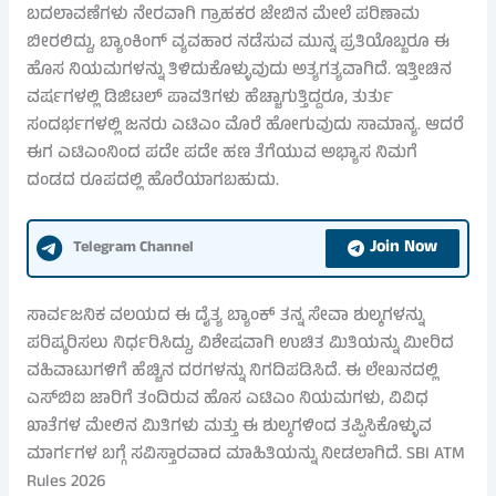
ಬದಲಾವಣೆಗಳು ನೇರವಾಗಿ ಗ್ರಾಹಕರ ಜೇಬಿನ ಮೇಲೆ ಪರಿಣಾಮ
ಬೀರಲಿದ್ದು, ಬ್ಯಾಂಕಿಂಗ್ ವ್ಯವಹಾರ ನಡೆಸುವ ಮುನ್ನ ಪ್ರತಿಯೊಬ್ಬರೂ ಈ
ಹೊಸ ನಿಯಮಗಳನ್ನು ತಿಳಿದುಕೊಳ್ಳುವುದು ಅತ್ಯಗತ್ಯವಾಗಿದೆ. ಇತ್ತೀಚಿನ
ವರ್ಷಗಳಲ್ಲಿ ಡಿಜಿಟಲ್ ಪಾವತಿಗಳು ಹೆಚ್ಚಾಗುತ್ತಿದ್ದರೂ, ತುರ್ತು
ಸಂದರ್ಭಗಳಲ್ಲಿ ಜನರು ಎಟಿಎಂ ಮೊರೆ ಹೋಗುವುದು ಸಾಮಾನ್ಯ. ಆದರೆ
ಈಗ ಎಟಿಎಂನಿಂದ ಪದೇ ಪದೇ ಹಣ ತೆಗೆಯುವ ಅಭ್ಯಾಸ ನಿಮಗೆ
ದಂಡದ ರೂಪದಲ್ಲಿ ಹೊರೆಯಾಗಬಹುದು.
Join Now
Telegram Channel
ಸಾರ್ವಜನಿಕ ವಲಯದ ಈ ದೈತ್ಯ ಬ್ಯಾಂಕ್ ತನ್ನ ಸೇವಾ ಶುಲ್ಕಗಳನ್ನು
ಪರಿಷ್ಕರಿಸಲು ನಿರ್ಧರಿಸಿದ್ದು, ವಿಶೇಷವಾಗಿ ಉಚಿತ ಮಿತಿಯನ್ನು ಮೀರಿದ
ವಹಿವಾಟುಗಳಿಗೆ ಹೆಚ್ಚಿನ ದರಗಳನ್ನು ನಿಗದಿಪಡಿಸಿದೆ. ಈ ಲೇಖನದಲ್ಲಿ
ಎಸ್‌ಬಿಐ ಜಾರಿಗೆ ತಂದಿರುವ ಹೊಸ ಎಟಿಎಂ ನಿಯಮಗಳು, ವಿವಿಧ
ಖಾತೆಗಳ ಮೇಲಿನ ಮಿತಿಗಳು ಮತ್ತು ಈ ಶುಲ್ಕಗಳಿಂದ ತಪ್ಪಿಸಿಕೊಳ್ಳುವ
ಮಾರ್ಗಗಳ ಬಗ್ಗೆ ಸವಿಸ್ತಾರವಾದ ಮಾಹಿತಿಯನ್ನು ನೀಡಲಾಗಿದೆ. SBI ATM
Rules 2026