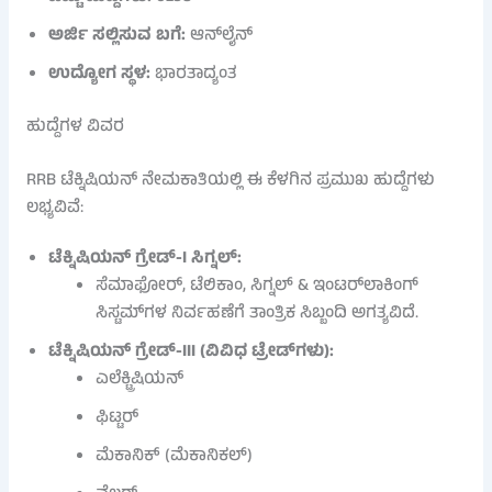
ಅರ್ಜಿ ಸಲ್ಲಿಸುವ ಬಗೆ:
ಆನ್‌ಲೈನ್
ಉದ್ಯೋಗ ಸ್ಥಳ:
ಭಾರತಾದ್ಯಂತ
ಹುದ್ದೆಗಳ ವಿವರ
RRB ಟೆಕ್ನಿಷಿಯನ್ ನೇಮಕಾತಿಯಲ್ಲಿ ಈ ಕೆಳಗಿನ ಪ್ರಮುಖ ಹುದ್ದೆಗಳು
ಲಭ್ಯವಿವೆ:
ಟೆಕ್ನಿಷಿಯನ್ ಗ್ರೇಡ್-I ಸಿಗ್ನಲ್:
ಸೆಮಾಫೋರ್, ಟೆಲಿಕಾಂ, ಸಿಗ್ನಲ್ & ಇಂಟರ್‌ಲಾಕಿಂಗ್
ಸಿಸ್ಟಮ್‌ಗಳ ನಿರ್ವಹಣೆಗೆ ತಾಂತ್ರಿಕ ಸಿಬ್ಬಂದಿ ಅಗತ್ಯವಿದೆ.
ಟೆಕ್ನಿಷಿಯನ್ ಗ್ರೇಡ್-III (ವಿವಿಧ ಟ್ರೇಡ್‌ಗಳು):
ಎಲೆಕ್ಟ್ರಿಷಿಯನ್
ಫಿಟ್ಟರ್
ಮೆಕಾನಿಕ್ (ಮೆಕಾನಿಕಲ್)