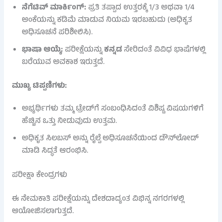
ನೆಗೆಟಿವ್ ಮಾರ್ಕಿಂಗ್:
ಪ್ರತಿ ತಪ್ಪಾದ ಉತ್ತರಕ್ಕೆ 1/3 ಅಥವಾ 1/4
ಅಂಕೆಯನ್ನು ಕಡಿಮೆ ಮಾಡುವ ನಿಯಮ ಇರಬಹುದು (ಅಧಿಕೃತ
ಅಧಿಸೂಚನೆ ಪರಿಶೀಲಿಸಿ).
ಭಾಷಾ ಆಯ್ಕೆ:
ಪರೀಕ್ಷೆಯನ್ನು
ಕನ್ನಡ
ಸೇರಿದಂತೆ ವಿವಿಧ ಭಾಷೆಗಳಲ್ಲಿ
ಬರೆಯುವ ಅವಕಾಶ ಇರುತ್ತದೆ.
ಮುಖ್ಯ ಟಿಪ್ಪಣಿಗಳು:
ಅಭ್ಯರ್ಥಿಗಳು ತಮ್ಮ ಟ್ರೇಡ್‌ಗೆ ಸಂಬಂಧಿಸಿದಂತೆ ವಿಶಿಷ್ಟ ವಿಷಯಗಳಿಗೆ
ಹೆಚ್ಚಿನ ಒತ್ತು ನೀಡುವುದು ಉತ್ತಮ.
ಅಧಿಕೃತ ಸಿಲಬಸ್ ಅನ್ನು ರೈಲ್ವೆ ಅಧಿಸೂಚನೆಯಿಂದ ಡೌನ್‌ಲೋಡ್
ಮಾಡಿ ಸಿದ್ಧತೆ ಆರಂಭಿಸಿ.
ಪರೀಕ್ಷಾ ಕೇಂದ್ರಗಳು
ಈ ನೇಮಕಾತಿ ಪರೀಕ್ಷೆಯನ್ನು ದೇಶದಾದ್ಯಂತ ವಿಭಿನ್ನ ನಗರಗಳಲ್ಲಿ
ಆಯೋಜಿಸಲಾಗುತ್ತದೆ.