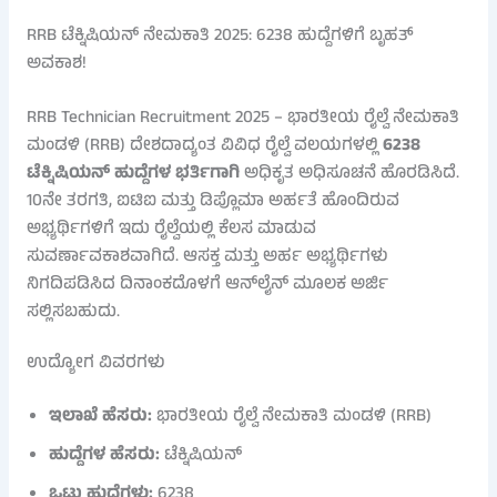
RRB ಟೆಕ್ನಿಷಿಯನ್ ನೇಮಕಾತಿ 2025: 6238 ಹುದ್ದೆಗಳಿಗೆ ಬೃಹತ್
ಅವಕಾಶ!
RRB Technician Recruitment 2025 – ಭಾರತೀಯ ರೈಲ್ವೆ ನೇಮಕಾತಿ
ಮಂಡಳಿ (RRB) ದೇಶದಾದ್ಯಂತ ವಿವಿಧ ರೈಲ್ವೆ ವಲಯಗಳಲ್ಲಿ
6238
ಟೆಕ್ನಿಷಿಯನ್ ಹುದ್ದೆಗಳ ಭರ್ತಿಗಾಗಿ
ಅಧಿಕೃತ ಅಧಿಸೂಚನೆ ಹೊರಡಿಸಿದೆ.
10ನೇ ತರಗತಿ, ಐಟಿಐ ಮತ್ತು ಡಿಪ್ಲೊಮಾ ಅರ್ಹತೆ ಹೊಂದಿರುವ
ಅಭ್ಯರ್ಥಿಗಳಿಗೆ ಇದು ರೈಲ್ವೆಯಲ್ಲಿ ಕೆಲಸ ಮಾಡುವ
ಸುವರ್ಣಾವಕಾಶವಾಗಿದೆ. ಆಸಕ್ತ ಮತ್ತು ಅರ್ಹ ಅಭ್ಯರ್ಥಿಗಳು
ನಿಗದಿಪಡಿಸಿದ ದಿನಾಂಕದೊಳಗೆ ಆನ್‌ಲೈನ್ ಮೂಲಕ ಅರ್ಜಿ
ಸಲ್ಲಿಸಬಹುದು.
ಉದ್ಯೋಗ ವಿವರಗಳು
ಇಲಾಖೆ ಹೆಸರು:
ಭಾರತೀಯ ರೈಲ್ವೆ ನೇಮಕಾತಿ ಮಂಡಳಿ (RRB)
ಹುದ್ದೆಗಳ ಹೆಸರು:
ಟೆಕ್ನಿಷಿಯನ್
ಒಟ್ಟು ಹುದ್ದೆಗಳು:
6238