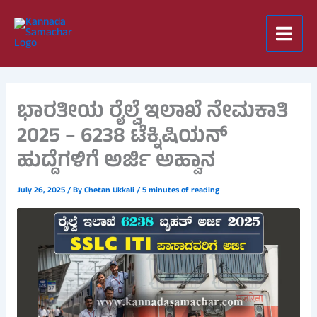
Skip
to
content
ಭಾರತೀಯ ರೈಲ್ವೆ ಇಲಾಖೆ ನೇಮಕಾತಿ
2025 – 6238 ಟೆಕ್ನಿಷಿಯನ್
ಹುದ್ದೆಗಳಿಗೆ ಅರ್ಜಿ ಅಹ್ವಾನ
July 26, 2025
/ By
Chetan Ukkali
/
5 minutes of reading