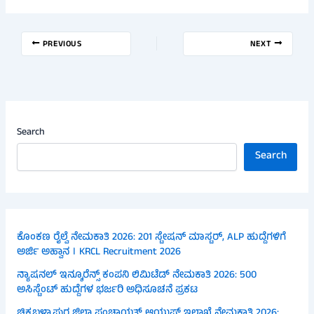
PREVIOUS
NEXT
Search
Search
ಕೊಂಕಣ ರೈಲ್ವೆ ನೇಮಕಾತಿ 2026: 201 ಸ್ಟೇಷನ್ ಮಾಸ್ಟರ್, ALP ಹುದ್ದೆಗಳಿಗೆ
ಅರ್ಜಿ ಅಹ್ವಾನ । KRCL Recruitment 2026
ನ್ಯಾಷನಲ್ ಇನ್ಶೂರೆನ್ಸ್ ಕಂಪನಿ ಲಿಮಿಟೆಡ್ ನೇಮಕಾತಿ 2026: 500
ಅಸಿಸ್ಟೆಂಟ್ ಹುದ್ದೆಗಳ ಭರ್ಜರಿ ಅಧಿಸೂಚನೆ ಪ್ರಕಟ
ಚಿಕ್ಕಬಳ್ಳಾಪುರ ಜಿಲ್ಲಾ ಪಂಚಾಯತ್ ಆಯುಷ್ ಇಲಾಖೆ ನೇಮಕಾತಿ 2026: