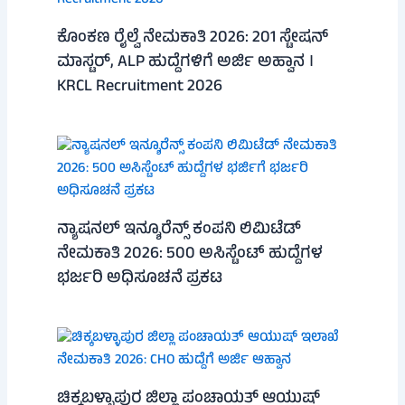
ಕೊಂಕಣ ರೈಲ್ವೆ ನೇಮಕಾತಿ 2026: 201 ಸ್ಟೇಷನ್
ಮಾಸ್ಟರ್, ALP ಹುದ್ದೆಗಳಿಗೆ ಅರ್ಜಿ ಅಹ್ವಾನ ।
KRCL Recruitment 2026
ನ್ಯಾಷನಲ್ ಇನ್ಶೂರೆನ್ಸ್ ಕಂಪನಿ ಲಿಮಿಟೆಡ್
ನೇಮಕಾತಿ 2026: 500 ಅಸಿಸ್ಟೆಂಟ್ ಹುದ್ದೆಗಳ
ಭರ್ಜರಿ ಅಧಿಸೂಚನೆ ಪ್ರಕಟ
ಚಿಕ್ಕಬಳ್ಳಾಪುರ ಜಿಲ್ಲಾ ಪಂಚಾಯತ್ ಆಯುಷ್