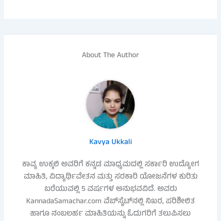
About The Author
Kavya Ukkali
ಕಾವ್ಯ ಉಕ್ಕಲಿ ಅವರಿಗೆ ಕನ್ನಡ ಮಾಧ್ಯಮದಲ್ಲಿ ಸರ್ಕಾರಿ ಉದ್ಯೋಗ
ಮಾಹಿತಿ, ವಿದ್ಯಾರ್ಥಿವೇತನ ಮತ್ತು ಸರಕಾರಿ ಯೋಜನೆಗಳ ಕುರಿತು
ಬರೆಯುವಲ್ಲಿ 5 ವರ್ಷಗಳ ಅನುಭವವಿದೆ. ಅವರು
KannadaSamachar.com ವೆಬ್‌ಸೈಟ್‌ನಲ್ಲಿ ನಿಖರ, ಪರಿಶೀಲಿತ
ಹಾಗೂ ನಂಬಲರ್ಹ ಮಾಹಿತಿಯನ್ನು ಓದುಗರಿಗೆ ತಲುಪಿಸಲು