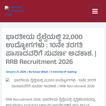
Skip
to
content
ಭಾರತೀಯ ರೈಲ್ವೆಯಲ್ಲಿ 22,000
ಉದ್ಯೋಗಗಳು : 10ನೇ ತರಗತಿ
ಪಾಸಾದವರಿಗೆ ಸುವರ್ಣ ಅವಕಾಶ. |
RRB Recruitment 2026
January 21, 2026
/ By
Kavya Ukkali
/
3 minutes of reading
RRB Recruitment 2026: ಭಾರತೀಯ ರೈಲ್ವೆಯಲ್ಲಿ ವೃತ್ತಿಜೀವನವನ್ನು
ಆರಂಭಿಸಲು ಬಯಸುವ ಲಕ್ಷಾಂತರ ಅಭ್ಯರ್ಥಿಗಳಿಗೆ ಇದು ಅತ್ಯಂತ