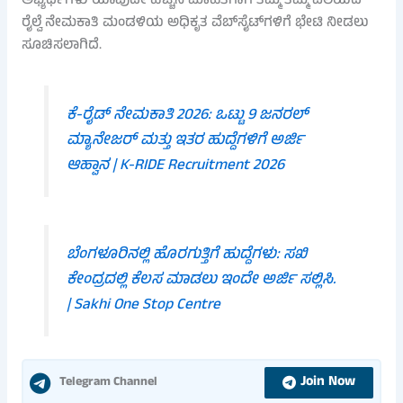
ಅಭ್ಯರ್ಥಿಗಳು ಯಾವುದೇ ಹೆಚ್ಚಿನ ಮಾಹಿತಿಗಾಗಿ ತಮ್ಮ ತಮ್ಮ ವಲಯದ
ರೈಲ್ವೆ ನೇಮಕಾತಿ ಮಂಡಳಿಯ ಅಧಿಕೃತ ವೆಬ್‌ಸೈಟ್‌ಗಳಿಗೆ ಭೇಟಿ ನೀಡಲು
ಸೂಚಿಸಲಾಗಿದೆ.
ಕೆ-ರೈಡ್ ನೇಮಕಾತಿ 2026: ಒಟ್ಟು 9 ಜನರಲ್
ಮ್ಯಾನೇಜರ್ ಮತ್ತು ಇತರ ಹುದ್ದೆಗಳಿಗೆ ಅರ್ಜಿ
ಆಹ್ವಾನ | K-RIDE Recruitment 2026
ಬೆಂಗಳೂರಿನಲ್ಲಿ ಹೊರಗುತ್ತಿಗೆ ಹುದ್ದೆಗಳು: ಸಖಿ
ಕೇಂದ್ರದಲ್ಲಿ ಕೆಲಸ ಮಾಡಲು ಇಂದೇ ಅರ್ಜಿ ಸಲ್ಲಿಸಿ.
| Sakhi One Stop Centre
Join Now
Telegram Channel