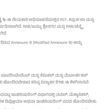
 1):
ಈ ನೇಮಕಾತಿ ಅಧಿಸೂಚನೆಯಲ್ಲಿನ RCF, ಕಪುರ್ತಲಾ ಮತ್ತು
ಾರ್ಪಡಿಸಲಾಗಿದೆ. RRB/ಜಮ್ಮು-ಶ್ರೀನಗರ ಮತ್ತು RRB/ಚೆನ್ನೈ
ಗಿದೆ.
ಡಿಸಿದ Annexure-B (Modified Annexure-B) ಅನ್ನು
ರಿಂಟೆಂಡೆಂಟ್ ಮತ್ತು ಕೆಮಿಕಲ್ ಮತ್ತು ಮೆಟಲರ್ಜಿಕಲ್
ಿಗಳು ಹೊಂದಿರಬೇಕಾದ ಕನಿಷ್ಠ ವಿದ್ಯಾರ್ಹತೆಗಳು ಈ ಕೆಳಗಿನಂತಿವೆ:
ಪಟ್ಟ ಇಂಜಿನಿಯರಿಂಗ್ ವಿಭಾಗದಲ್ಲಿ (ಸಿವಿಲ್, ಮೆಕ್ಯಾನಿಕಲ್,
ಮೂರು ವರ್ಷಗಳ ಡಿಪ್ಲೋಮಾ ಅಥವಾ ಇಂಜಿನಿಯರಿಂಗ್ ಪದವಿ ಹೊಂದಿರಬೇಕು.