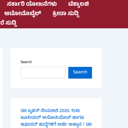
ಸರ್ಕಾರಿ ಯೋಜನೆಗಳು
ಟೆಕ್ನಾಲಜಿ
ಆಟೋಮೊಬೈಲ್
ಕ್ರೀಡಾ ಸುದ್ದಿ
ೆ ಸುದ್ದಿ
Search
Search
SBI ಬೃಹತ್ ನೇಮಕಾತಿ 2026: 1538
ಜೂನಿಯರ್ ಅಸೋಸಿಯೇಟ್ ಹಾಗೂ
ಆಫೀಸರ್ ಹುದ್ದೆಗಳಿಗೆ ಅರ್ಜಿ ಅಹ್ವಾನ । SBI