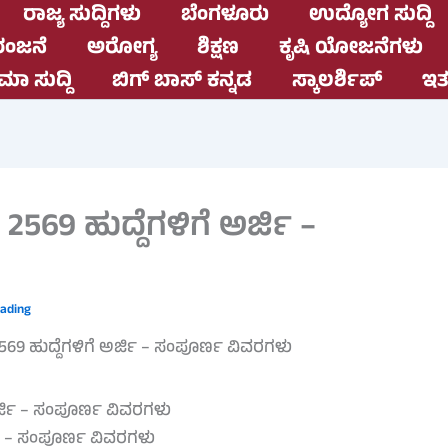
ರಾಜ್ಯ ಸುದ್ದಿಗಳು
ಬೆಂಗಳೂರು
ಉದ್ಯೋಗ ಸುದ್ದಿ
ಂಜನೆ
ಅರೋಗ್ಯ
ಶಿಕ್ಷಣ
ಕೃಷಿ ಯೋಜನೆಗಳು
ಮಾ ಸುದ್ದಿ
ಬಿಗ್ ಬಾಸ್ ಕನ್ನಡ
ಸ್ಕಾಲರ್ಶಿಪ್
ಇತರ
569 ಹುದ್ದೆಗಳಿಗೆ ಅರ್ಜಿ –
eading
್ಜಿ – ಸಂಪೂರ್ಣ ವಿವರಗಳು