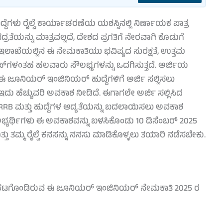
ಗಳು ರೈಲ್ವೆ ಕಾರ್ಯಾಚರಣೆಯ ಯಶಸ್ಸಿನಲ್ಲಿ ನಿರ್ಣಾಯಕ ಪಾತ್ರ
್ರತೆಯನ್ನು ಮಾತ್ರವಲ್ಲದೆ, ದೇಶದ ಪ್ರಗತಿಗೆ ನೇರವಾಗಿ ಕೊಡುಗೆ
ವೆ ಇಲಾಖೆಯಲ್ಲಿನ ಈ ನೇಮಕಾತಿಯು ಭವಿಷ್ಯದ ಸುರಕ್ಷತೆ, ಉತ್ತಮ
ಲ್ವೆ ಪಾಸ್‌ಗಳಂತಹ ಹಲವಾರು ಸೌಲಭ್ಯಗಳನ್ನು ಒದಗಿಸುತ್ತದೆ. ಅರ್ಜಿಯ
 ಈ ಜೂನಿಯರ್ ಇಂಜಿನಿಯರ್ ಹುದ್ದೆಗಳಿಗೆ ಅರ್ಜಿ ಸಲ್ಲಿಸಲು
ು ಹೆಚ್ಚುವರಿ ಅವಕಾಶ ನೀಡಿದೆ. ಈಗಾಗಲೇ ಅರ್ಜಿ ಸಲ್ಲಿಸಿದ
್ದ RRB ಮತ್ತು ಹುದ್ದೆಗಳ ಆದ್ಯತೆಯನ್ನು ಬದಲಾಯಿಸಲು ಅವಕಾಶ
ಅರ್ಹ ಅಭ್ಯರ್ಥಿಗಳು ಈ ಅವಕಾಶವನ್ನು ಬಳಸಿಕೊಂಡು 10 ಡಿಸೆಂಬರ್ 2025
ು ತಮ್ಮ ರೈಲ್ವೆ ಕನಸನ್ನು ನನಸು ಮಾಡಿಕೊಳ್ಳಲು ತಯಾರಿ ನಡೆಸಬೇಕು.
 ಪ್ರಕಟಗೊಂಡಿರುವ ಈ ಜೂನಿಯರ್ ಇಂಜಿನಿಯರ್ ನೇಮಕಾತಿ 2025 ರ