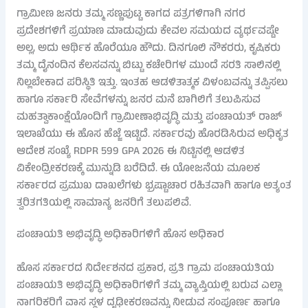
ಗ್ರಾಮೀಣ ಜನರು ತಮ್ಮ ಸಣ್ಣಪುಟ್ಟ ಕಾಗದ ಪತ್ರಗಳಿಗಾಗಿ ನಗರ
ಪ್ರದೇಶಗಳಿಗೆ ಪ್ರಯಾಣ ಮಾಡುವುದು ಕೇವಲ ಸಮಯದ ವ್ಯರ್ಥವಷ್ಟೇ
ಅಲ್ಲ, ಅದು ಆರ್ಥಿಕ ಹೊರೆಯೂ ಹೌದು. ದಿನಗೂಲಿ ನೌಕರರು, ಕೃಷಿಕರು
ತಮ್ಮ ದೈನಂದಿನ ಕೆಲಸವನ್ನು ಬಿಟ್ಟು ಕಚೇರಿಗಳ ಮುಂದೆ ಸರತಿ ಸಾಲಿನಲ್ಲಿ
ನಿಲ್ಲಬೇಕಾದ ಪರಿಸ್ಥಿತಿ ಇತ್ತು. ಇಂತಹ ಆಡಳಿತಾತ್ಮಕ ವಿಳಂಬವನ್ನು ತಪ್ಪಿಸಲು
ಹಾಗೂ ಸರ್ಕಾರಿ ಸೇವೆಗಳನ್ನು ಜನರ ಮನೆ ಬಾಗಿಲಿಗೆ ತಲುಪಿಸುವ
ಮಹತ್ವಾಕಾಂಕ್ಷೆಯೊಂದಿಗೆ ಗ್ರಾಮೀಣಾಭಿವೃದ್ಧಿ ಮತ್ತು ಪಂಚಾಯತ್ ರಾಜ್
ಇಲಾಖೆಯು ಈ ಹೊಸ ಹೆಜ್ಜೆ ಇಟ್ಟಿದೆ. ಸರ್ಕಾರವು ಹೊರಡಿಸಿರುವ ಅಧಿಕೃತ
ಆದೇಶ ಸಂಖ್ಯೆ RDPR 599 GPA 2026 ಈ ನಿಟ್ಟಿನಲ್ಲಿ ಆಡಳಿತ
ವಿಕೇಂದ್ರೀಕರಣಕ್ಕೆ ಮುನ್ನುಡಿ ಬರೆದಿದೆ. ಈ ಯೋಜನೆಯ ಮೂಲಕ
ಸರ್ಕಾರದ ಪ್ರಮುಖ ದಾಖಲೆಗಳು ಭ್ರಷ್ಟಾಚಾರ ರಹಿತವಾಗಿ ಹಾಗೂ ಅತ್ಯಂತ
ತ್ವರಿತಗತಿಯಲ್ಲಿ ಸಾಮಾನ್ಯ ಜನರಿಗೆ ತಲುಪಲಿವೆ.
ಪಂಚಾಯತಿ ಅಭಿವೃದ್ಧಿ ಅಧಿಕಾರಿಗಳಿಗೆ ಹೊಸ ಅಧಿಕಾರ
ಹೊಸ ಸರ್ಕಾರದ ನಿರ್ದೇಶನದ ಪ್ರಕಾರ, ಪ್ರತಿ ಗ್ರಾಮ ಪಂಚಾಯತಿಯ
ಪಂಚಾಯತಿ ಅಭಿವೃದ್ಧಿ ಅಧಿಕಾರಿಗಳಿಗೆ ತಮ್ಮ ವ್ಯಾಪ್ತಿಯಲ್ಲಿ ಬರುವ ಎಲ್ಲಾ
ನಾಗರಿಕರಿಗೆ ವಾಸ ಸ್ಥಳ ದೃಢೀಕರಣವನ್ನು ನೀಡುವ ಸಂಪೂರ್ಣ ಹಾಗೂ