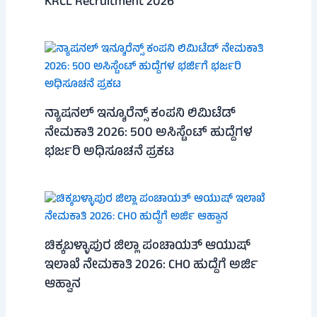
KRCL Recruitment 2026
ನ್ಯಾಷನಲ್ ಇನ್ಶೂರೆನ್ಸ್ ಕಂಪನಿ ಲಿಮಿಟೆಡ್
ನೇಮಕಾತಿ 2026: 500 ಅಸಿಸ್ಟೆಂಟ್ ಹುದ್ದೆಗಳ
ಭರ್ಜರಿ ಅಧಿಸೂಚನೆ ಪ್ರಕಟ
ಚಿಕ್ಕಬಳ್ಳಾಪುರ ಜಿಲ್ಲಾ ಪಂಚಾಯತ್ ಆಯುಷ್
ಇಲಾಖೆ ನೇಮಕಾತಿ 2026: CHO ಹುದ್ದೆಗೆ ಅರ್ಜಿ
ಆಹ್ವಾನ