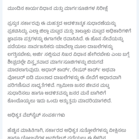
ಮುಂದಿನ ಕಾರ್ಯವಿಧಾನ ಮತ್ತು ಮಾರ್ಗಸೂಚಿಗಳ ನಿರೀಕ್ಷೆ
ಪ್ರಸ್ತುತ ಸರ್ಕಾರವು ಈ ಮಹತ್ವದ ಆಡಳಿತಾತ್ಮಕ ಸುಧಾರಣೆಯನ್ನು
ಪ್ರಕಟಿಸಿದ್ದು, ಎಲ್ಲಾ ಜಿಲ್ಲಾ ಮಟ್ಟದ ಮತ್ತು ತಾಲ್ಲೂಕು ಮಟ್ಟದ ಅಧಿಕಾರಿಗಳಿಗೆ
ಜ್ಞಾಪನಾ ಪತ್ರಗಳನ್ನು ಈಗಾಗಲೇ ರವಾನಿಸಿದೆ. ಈ ಹೊಸ ಸೇವೆಯನ್ನು
ಪಡೆಯಲು ಸಾರ್ವಜನಿಕರು ಯಾವೆಲ್ಲಾ ಮೂಲ ದಾಖಲೆಗಳನ್ನು
ಲಗತ್ತಿಸಬೇಕು, ಅರ್ಜಿ ಸಲ್ಲಿಸುವ ನಿಖರ ವಿಧಾನ ಹೇಗಿರಬೇಕು ಎಂಬ ಬಗ್ಗೆ
ಶೀಘ್ರದಲ್ಲೇ ವಿಸ್ತೃತವಾದ ಮಾರ್ಗಸೂಚಿಗಳನ್ನು ಬಿಡುಗಡೆ
ಮಾಡಲಾಗುವುದು. ಆಧಾರ್ ಕಾರ್ಡ್, ರೇಷನ್ ಕಾರ್ಡ್ ಅಥವಾ
ವೋಟರ್ ಐಡಿ ಮುಂತಾದ ದಾಖಲೆಗಳನ್ನು ಈ ಸೇವೆಗೆ ಆಧಾರವಾಗಿ
ಪರಿಗಣಿಸುವ ಸಾಧ್ಯತೆಗಳಿವೆ. ಗ್ರಾಮೀಣ ಜನರ ಜೀವನ ಮಟ್ಟ
ಸುಧಾರಿಸಲು ಹಾಗೂ ಆಡಳಿತವನ್ನು ಜನರ ಮನೆ ಬಾಗಿಲಿಗೆ
ಕೊಂಡೊಯ್ಯಲು ಇದು ಒಂದು ಅತ್ಯುತ್ತಮ ಮಾದರಿಯಾಗಲಿದೆ.
ಅಧಿಕೃತ ವೆಬ್‌ಸೈಟ್ ಸಂಪರ್ಕಗಳು
ಹೆಚ್ಚಿನ ಮಾಹಿತಿಗಾಗಿ, ಸರ್ಕಾರದ ಅಧಿಕೃತ ಸುತ್ತೋಲೆಗಳನ್ನು ವೀಕ್ಷಿಸಲು
ಹಾಗೂ ಯೋಜನೆಗಳ ಅಪ್‌ಡೇಟ್ ಪಡೆಯಲು ಈ ಕೆಳಗಿನ