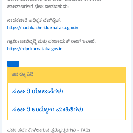
ಜಾಲತಾಣಗಳಿಗೆ ಭೇಟಿ ನೀಡಬಹುದು:
ನಾಡಕಚೇರಿ ಅಧಿಕೃತ ವೆಬ್‌ಸೈಟ್:
https://nadakacheri.karnataka.gov.in
ಗ್ರಾಮೀಣಾಭಿವೃದ್ಧಿ ಮತ್ತು ಪಂಚಾಯತ್ ರಾಜ್ ಇಲಾಖೆ:
https://rdpr.karnataka.gov.in
ಇದನ್ನೂ ಓದಿ
ಸರ್ಕಾರಿ ಯೋಜನೆಗಳು
ಸರ್ಕಾರಿ ಉದ್ಯೋಗ ಮಾಹಿತಿಗಳು
ಪದೇ ಪದೇ ಕೇಳಲಾಗುವ ಪ್ರಶ್ನೋತ್ತರಗಳು – FAQs