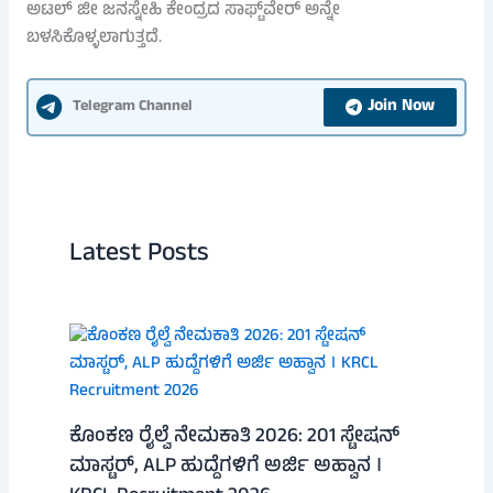
ಅಟಲ್ ಜೀ ಜನಸ್ನೇಹಿ ಕೇಂದ್ರದ ಸಾಫ್ಟ್‌ವೇರ್ ಅನ್ನೇ
ಬಳಸಿಕೊಳ್ಳಲಾಗುತ್ತದೆ.
Join Now
Telegram Channel
Latest Posts
ಕೊಂಕಣ ರೈಲ್ವೆ ನೇಮಕಾತಿ 2026: 201 ಸ್ಟೇಷನ್
ಮಾಸ್ಟರ್, ALP ಹುದ್ದೆಗಳಿಗೆ ಅರ್ಜಿ ಅಹ್ವಾನ ।