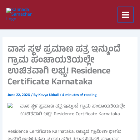
Skip
to
content
ವಾಸ ಸ್ಥಳ ಪ್ರಮಾಣ ಪತ್ರ ಇನ್ಮುಂದೆ
ಗ್ರಾಮ ಪಂಚಾಯತಿಯಲ್ಲೇ
ಉಚಿತವಾಗಿ ಲಭ್ಯ! Residence
Certificate Karnataka
June 22, 2026
/ By
Kavya Ukkali
/
4 minutes of reading
Residence Certificate Karnataka: ರಾಜ್ಯದ ಗ್ರಾಮೀಣ ಭಾಗದ
ಜನರಿಗೆ ಆಡಳಿತವನ್ನು ಮತ್ತಷ್ಟು ಹತ್ತಿರ ತರುವ ನಿಟ್ಟಿನಲ್ಲಿ ಕರ್ನಾಟಕ