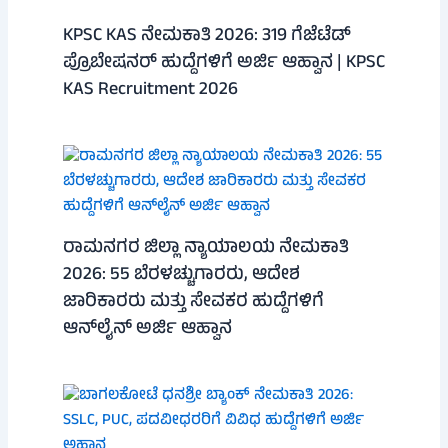
KPSC KAS ನೇಮಕಾತಿ 2026: 319 ಗೆಜೆಟೆಡ್
ಪ್ರೊಬೇಷನರ್ ಹುದ್ದೆಗಳಿಗೆ ಅರ್ಜಿ ಆಹ್ವಾನ | KPSC
KAS Recruitment 2026
ರಾಮನಗರ ಜಿಲ್ಲಾ ನ್ಯಾಯಾಲಯ ನೇಮಕಾತಿ
2026: 55 ಬೆರಳಚ್ಚುಗಾರರು, ಆದೇಶ
ಜಾರಿಕಾರರು ಮತ್ತು ಸೇವಕರ ಹುದ್ದೆಗಳಿಗೆ
ಆನ್‌ಲೈನ್ ಅರ್ಜಿ ಆಹ್ವಾನ