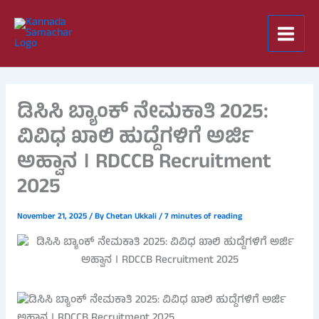
Skip
to
content
ಡಿಸಿಸಿ ಬ್ಯಾಂಕ್ ನೇಮಕಾತಿ 2025:
ವಿವಿಧ ಖಾಲಿ ಹುದ್ದೆಗಳಿಗೆ ಅರ್ಜಿ
ಅಹ್ವಾನ । RDCCB Recruitment
2025
November 21, 2025
/ By
Chetan Ukkali
/
7 minutes of reading