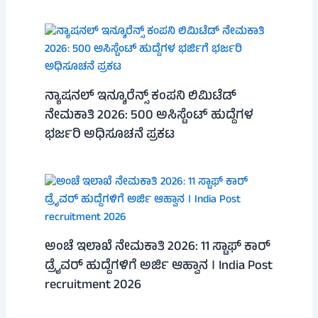
ನ್ಯಾಷನಲ್ ಇನ್ಶೂರೆನ್ಸ್ ಕಂಪನಿ ಲಿಮಿಟೆಡ್
ನೇಮಕಾತಿ 2026: 500 ಅಸಿಸ್ಟೆಂಟ್ ಹುದ್ದೆಗಳ
ಭರ್ಜರಿ ಅಧಿಸೂಚನೆ ಪ್ರಕಟ
ಅಂಚೆ ಇಲಾಖೆ ನೇಮಕಾತಿ 2026: 11 ಸ್ಟಾಫ್ ಕಾರ್
ಡ್ರೈವರ್ ಹುದ್ದೆಗಳಿಗೆ ಅರ್ಜಿ ಆಹ್ವಾನ । India Post
recruitment 2026