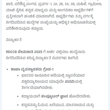
ಜಾತಿ, ಪರಿಶಿಷ್ಟ ಪಂಗಡ, ಪ್ರವರ್ಗ-1, 2A, 2B, 3A, 3B, ಮಹಿಳೆ, ಗ್ರಾಮೀಣ,
ಮಾಜಿ ಸೈನಿಕ, ಕನ್ನಡ ಮಾಧ್ಯಮ ಮತ್ತು ಅಂಗವಿಕಲ ಅಭ್ಯರ್ಥಿಗಳಿಗೆ
ಪ್ರತ್ಯೇಕವಾಗಿ ಹಂಚಿಕೆ ಮಾಡಲಾಗಿದೆ. ಅಭ್ಯರ್ಥಿಗಳು ತಮ್ಮ ವರ್ಗಕ್ಕೆ
ನಿಗದಿಪಡಿಸಿದ ಹುದ್ದೆಗಳ ಸಂಖ್ಯೆಯನ್ನು ಅಧಿಕೃತ ಅಧಿಸೂಚನೆಯಲ್ಲಿ
ಪರಿಶೀಲಿಸುವುದು ಕಡ್ಡಾಯ.
ವಿದ್ಯಾರ್ಹತೆ
RDCCB ನೇಮಕಾತಿ 2025
ಗೆ ಅರ್ಜಿ ಸಲ್ಲಿಸಲು ಹುದ್ದೆವಾರು
ನಿಗದಿಪಡಿಸಿದ ಕನಿಷ್ಟ ವಿದ್ಯಾರ್ಹತೆ ವಿವರಗಳು ಹೀಗಿವೆ:
ಶಾಖಾ ವ್ಯವಸ್ಥಾಪಕರು ಗ್ರೇಡ-1
ಭಾರತದ ಕಾನೂನಿನ ಅಡಿಯಲ್ಲಿ ಸ್ಥಾಪನೆಯಾದ
ವಿಶ್ವವಿದ್ಯಾನಿಲಯದ ಯಾವುದೇ
ಪದವಿ
ಯಲ್ಲಿ
ತೇರ್ಗಡೆಯಾಗಿರಬೇಕು.
ಕಡ್ಡಾಯವಾಗಿ
ಕಂಪ್ಯೂಟರ್ ಜ್ಞಾನ
ಹೊಂದಿರಬೇಕು.
ಕನ್ನಡವನ್ನು ಓದುವ, ಬರೆಯುವ, ಮಾತನಾಡುವ ಮತ್ತು