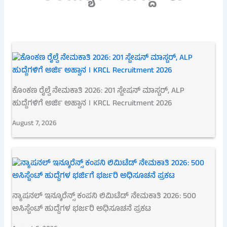
ಕೊಂಕಣ ರೈಲ್ವೆ ನೇಮಕಾತಿ 2026: 201 ಸ್ಟೇಷನ್ ಮಾಸ್ಟರ್, ALP
ಹುದ್ದೆಗಳಿಗೆ ಅರ್ಜಿ ಅಹ್ವಾನ । KRCL Recruitment 2026
August 7, 2026
ನ್ಯಾಷನಲ್ ಇನ್ಶೂರೆನ್ಸ್ ಕಂಪನಿ ಲಿಮಿಟೆಡ್ ನೇಮಕಾತಿ 2026: 500
ಅಸಿಸ್ಟೆಂಟ್ ಹುದ್ದೆಗಳ ಭರ್ಜರಿ ಅಧಿಸೂಚನೆ ಪ್ರಕಟ