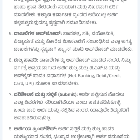
ಭಾಷಾ ಜ್ಞಾನ ಸೇರಿದಂತೆ) ಸರಿಯಾಗಿ ಮತ್ತು ನಿಖರವಾಗಿ ಭರ್ತಿ
ಮಾಡಬೇಕು.
ಕಲ್ಯಾಣ ಕರ್ನಾಟಕ
ವೃಂದದ ಅಡಿಯಲ್ಲಿ ಅರ್ಜಿ
ಸಲ್ಲಿಸುತ್ತಿರುವುದನ್ನು ಸ್ಪಷ್ಟವಾಗಿ ನಮೂದಿಸಬೇಕು.
ದಾಖಲೆಗಳ ಅಪ್‌ಲೋಡ್:
ಭಾವಚಿತ್ರ, ಸಹಿ, ವಯೋಮಿತಿ,
ವಿದ್ಯಾರ್ಹತೆ ಮತ್ತು ಕೋರಿದ ಮೀಸಲಾತಿಗೆ ಸಂಬಂಧಿಸಿದ ಎಲ್ಲಾ ಅಗತ್ಯ
ದಾಖಲೆಗಳನ್ನು ಸ್ಪಷ್ಟವಾಗಿ ಸ್ಕ್ಯಾನ್ ಮಾಡಿ ಅಪ್‌ಲೋಡ್ ಮಾಡಬೇಕು.
ಶುಲ್ಕ ಪಾವತಿ:
ದಾಖಲೆಗಳನ್ನು ಅಪ್‌ಲೋಡ್ ಮಾಡಿದ ನಂತರ, ನಿಮ್ಮ
ವರ್ಗಕ್ಕೆ ಅನ್ವಯವಾಗುವ ಅರ್ಜಿ ಶುಲ್ಕ ಮತ್ತು ಜಿ.ಎಸ್.ಟಿ.ಯನ್ನು
ಆನ್‌ಲೈನ್ ಪಾವತಿ ವಿಧಾನಗಳ (Net Banking, Debit/Credit
Card, UPI) ಮೂಲಕ ಪಾವತಿಸಬೇಕು.
ಪರಿಶೀಲನೆ ಮತ್ತು ಸಲ್ಲಿಕೆ (Submit):
ಅರ್ಜಿ ಸಲ್ಲಿಸುವ ಮೊದಲು
ಎಲ್ಲಾ ವಿವರಗಳು ಸರಿಯಾಗಿವೆಯೇ ಎಂದು ಖಚಿತಪಡಿಸಿಕೊಳ್ಳಿ.
ಒಂದು ಬಾರಿ ಅರ್ಜಿಯನ್ನು ಸಲ್ಲಿಸಿದ ನಂತರ, ಯಾವುದೇ ತಿದ್ದುಪಡಿಗೆ
ಅವಕಾಶವಿರುವುದಿಲ್ಲ.
ಅರ್ಜಿಯ ಪ್ರಿಂಟ್‌ಔಟ್:
ಅರ್ಜಿ ಸಲ್ಲಿಕೆ ಮತ್ತು ಶುಲ್ಕ ಪಾವತಿ
ಯಶಸ್ವಿಯಾದ ನಂತರ, ಭವಿಷ್ಯದ ಉಲ್ಲೇಖಕ್ಕಾಗಿ ಅರ್ಜಿ ನಮೂನೆಯ