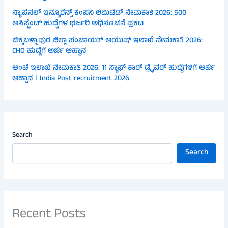
ನ್ಯಾಷನಲ್ ಇನ್ಶೂರೆನ್ಸ್ ಕಂಪನಿ ಲಿಮಿಟೆಡ್ ನೇಮಕಾತಿ 2026: 500
ಅಸಿಸ್ಟೆಂಟ್ ಹುದ್ದೆಗಳ ಭರ್ಜರಿ ಅಧಿಸೂಚನೆ ಪ್ರಕಟ
ಚಿಕ್ಕಬಳ್ಳಾಪುರ ಜಿಲ್ಲಾ ಪಂಚಾಯತ್ ಆಯುಷ್ ಇಲಾಖೆ ನೇಮಕಾತಿ 2026:
CHO ಹುದ್ದೆಗೆ ಅರ್ಜಿ ಆಹ್ವಾನ
ಅಂಚೆ ಇಲಾಖೆ ನೇಮಕಾತಿ 2026: 11 ಸ್ಟಾಫ್ ಕಾರ್ ಡ್ರೈವರ್ ಹುದ್ದೆಗಳಿಗೆ ಅರ್ಜಿ
ಆಹ್ವಾನ । India Post recruitment 2026
Search
Search
Recent Posts