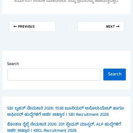
ಓದುಗರಿಗೆ ನಂಬಿಕೆ ಮೂಡಿಸಲು ತಮ್ಮ ಶ್ರಮವನ್ನು ಹೂಡುತ್ತಿದ್ದಾರೆ.
PREVIOUS
NEXT
Search
Search
SBI ಬೃಹತ್ ನೇಮಕಾತಿ 2026: 1538 ಜೂನಿಯರ್ ಅಸೋಸಿಯೇಟ್ ಹಾಗೂ
ಆಫೀಸರ್ ಹುದ್ದೆಗಳಿಗೆ ಅರ್ಜಿ ಅಹ್ವಾನ । SBI Recruitment 2026
ಕೊಂಕಣ ರೈಲ್ವೆ ನೇಮಕಾತಿ 2026: 201 ಸ್ಟೇಷನ್ ಮಾಸ್ಟರ್, ALP ಹುದ್ದೆಗಳಿಗೆ
ಅರ್ಜಿ ಅಹ್ವಾನ । KRCL Recruitment 2026