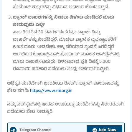
ಹೆಸರಿನಲ್ಲಿ ಪಡೆದಿದ್ದರೆ, ಬ್ಯಾಂಕುಗಳು ಸಾಲದ ಒಪ್ಪಂದದ ಪ್ರಕಾರ ಪ್ರೀ-
ಪೇಮೆಂಟ್ ಶುಲ್ಕಗಳನ್ನು ವಿಧಿಸುವ ಅಧಿಕಾರ ಹೊಂದಿರುತ್ತವೆ.
ಬ್ಯಾಂಕ್ ದಾಖಲೆಗಳನ್ನು ನೀಡಲು ವಿಳಂಬ ಮಾಡಿದರೆ ದೂರು
ನೀಡುವುದು ಎಲ್ಲಿ?
ಸಾಲ ತೀರಿಸಿದ 30 ದಿನಗಳ ನಂತರವೂ ಬ್ಯಾಂಕ್ ನಿಮ್ಮ
ದಾಖಲೆಗಳನ್ನು ನೀಡದಿದ್ದರೆ, ಮೊದಲು ಬ್ಯಾಂಕಿನ ವ್ಯವಸ್ಥಾಪಕರಿಗೆ
ಲಿಖಿತ ದೂರು ನೀಡಬೇಕು. ಅಲ್ಲಿ ಸರಿಯಾದ ಸ್ಪಂದನೆ ಸಿಗದಿದ್ದರೆ
ಆರ್‌ಬಿಐನ ಓಂಬುಡ್ಸ್‌ಮನ್ ಪೋರ್ಟಲ್ ಮೂಲಕ ಆನ್‌ಲೈನ್‌ನಲ್ಲಿ
ದೂರು ದಾಖಲಿಸಬಹುದು. ವಿಳಂಬವಾದ ಪ್ರತಿ ದಿನಕ್ಕೆ 5,000
ರೂಪಾಯಿ ಪರಿಹಾರ ಪಡೆಯಲು ನೀವು ಅರ್ಹರಾಗಿರುತ್ತೀರಿ.
ಅಧಿಕೃತ ಮಾಹಿತಿಗಾಗಿ ಭಾರತೀಯ ರಿಸರ್ವ್ ಬ್ಯಾಂಕ್ ಜಾಲತಾಣವನ್ನು
ಭೇಟಿ ಮಾಡಿ:
https://www.rbi.org.in
ನಮ್ಮ ವೆಬ್‌ಸೈಟ್‌ನಲ್ಲಿ ಇಂತಹ ಉಪಯುಕ್ತ ಮಾಹಿತಿಗಳನ್ನು ನಿರಂತರವಾಗಿ
ಪಡೆಯಲು ಭೇಟಿ ನೀಡುತ್ತಿರಿ.
Join Now
Telegram Channel