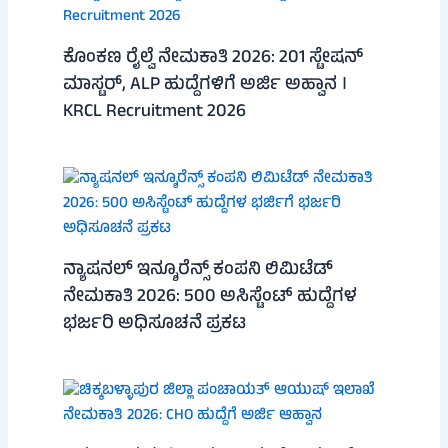
ಕೊಂಕಣ ರೈಲ್ವೆ ನೇಮಕಾತಿ 2026: 201 ಸ್ಟೇಷನ್
ಮಾಸ್ಟರ್, ALP ಹುದ್ದೆಗಳಿಗೆ ಅರ್ಜಿ ಅಹ್ವಾನ ।
KRCL Recruitment 2026
ನ್ಯಾಷನಲ್ ಇನ್ಶೂರೆನ್ಸ್ ಕಂಪನಿ ಲಿಮಿಟೆಡ್
ನೇಮಕಾತಿ 2026: 500 ಅಸಿಸ್ಟೆಂಟ್ ಹುದ್ದೆಗಳ
ಭರ್ಜರಿ ಅಧಿಸೂಚನೆ ಪ್ರಕಟ