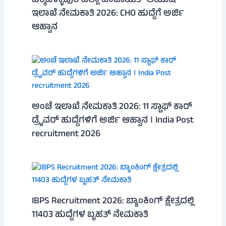
ಚಿಕ್ಕಬಳ್ಳಾಪುರ ಜಿಲ್ಲಾ ಪಂಚಾಯತ್ ಆಯುಷ್
ಇಲಾಖೆ ನೇಮಕಾತಿ 2026: CHO ಹುದ್ದೆಗೆ ಅರ್ಜಿ
ಆಹ್ವಾನ
ಅಂಚೆ ಇಲಾಖೆ ನೇಮಕಾತಿ 2026: 11 ಸ್ಟಾಫ್ ಕಾರ್
ಡ್ರೈವರ್ ಹುದ್ದೆಗಳಿಗೆ ಅರ್ಜಿ ಆಹ್ವಾನ । India Post
recruitment 2026
IBPS Recruitment 2026: ಬ್ಯಾಂಕಿಂಗ್ ಕ್ಷೇತ್ರದಲ್ಲಿ
11403 ಹುದ್ದೆಗಳ ಬೃಹತ್ ನೇಮಕಾತಿ