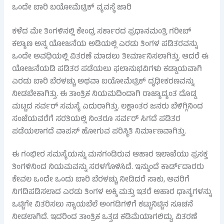
ಒಂದೇ ಬಾರಿ ಬಯೋಮೆಟ್ರಿಕ್ ವ್ಯವಸ್ಥೆ ಜಾರಿ
ಕಳೆದ ಮೇ ತಿಂಗಳಿನಲ್ಲಿ ಕೇಂದ್ರ ಸರ್ಕಾರದ ಪ್ರಧಾನಮಂತ್ರಿ ಗರೀಬ್
ಕಲ್ಯಾಣ ಅನ್ನ ಯೋಜನೆಯ ಅಡಿಯಲ್ಲಿ ಎರಡು ತಿಂಗಳ ಪಡಿತರವನ್ನು
ಒಂದೇ ಅವಧಿಯಲ್ಲಿ ವಿತರಣೆ ಮಾಡಲು ತೀರ್ಮಾನಿಸಲಾಗಿತ್ತು. ಆದರೆ ಈ
ಯೋಜನೆಯಡಿ ಪಡಿತರ ಪಡೆಯಲು ಫಲಾನುಭವಿಗಳು ಕಡ್ಡಾಯವಾಗಿ
ಎರಡು ಬಾರಿ ಬೆರಳಚ್ಚು ಅಥವಾ ಬಯೋಮೆಟ್ರಿಕ್ ದೃಢೀಕರಣವನ್ನು
ನೀಡಬೇಕಾಗಿತ್ತು. ಈ ತಾಂತ್ರಿಕ ನಿಯಮದಿಂದಾಗಿ ರಾಜ್ಯಾದ್ಯಂತ ದೊಡ್ಡ
ಮಟ್ಟದ ಸರ್ವರ್ ಸಮಸ್ಯೆ ಎದುರಾಗಿತ್ತು. ಲಕ್ಷಾಂತರ ಜನರು ಬೆಳಿಗ್ಗಿನಿಂದ
ಸಂಜೆಯವರೆಗೆ ಸರತಿಯಲ್ಲಿ ನಿಂತರೂ ಸರ್ವರ್ ಸಿಗದೆ ಪಡಿತರ
ಪಡೆಯಲಾಗದೆ ವಾಪಸ್ ಹೋಗುವ ಪರಿಸ್ಥಿತಿ ನಿರ್ಮಾಣವಾಗಿತ್ತು.
ಈ ಗಂಭೀರ ಸಮಸ್ಯೆಯನ್ನು ಮನಗಂಡಿರುವ ಆಹಾರ ಇಲಾಖೆಯು ಪ್ರಸಕ್ತ
ತಿಂಗಳಿನಿಂದ ನಿಯಮವನ್ನು ಸರಳಗೊಳಿಸಿದೆ. ಇನ್ಮುಂದೆ ಕಾರ್ಡ್‌ದಾರರು
ಕೇವಲ ಒಂದೇ ಒಂದು ಬಾರಿ ಬೆರಳಚ್ಚು ನೀಡಿದರೆ ಸಾಕು, ಅವರಿಗೆ
ನಿಗದಿಪಡಿಸಲಾದ ಎರಡು ತಿಂಗಳ ಅಕ್ಕಿ ಮತ್ತು ಇತರೆ ಆಹಾರ ಧಾನ್ಯಗಳನ್ನು
ಒಟ್ಟಿಗೇ ವಿತರಿಸಲು ನ್ಯಾಯಬೆಲೆ ಅಂಗಡಿಗಳಿಗೆ ಕಟ್ಟುನಿಟ್ಟಿನ ಸೂಚನೆ
ನೀಡಲಾಗಿದೆ. ಇದರಿಂದ ತಾಂತ್ರಿಕ ಒತ್ತಡ ಕಡಿಮೆಯಾಗಲಿದ್ದು, ವಿತರಣೆ