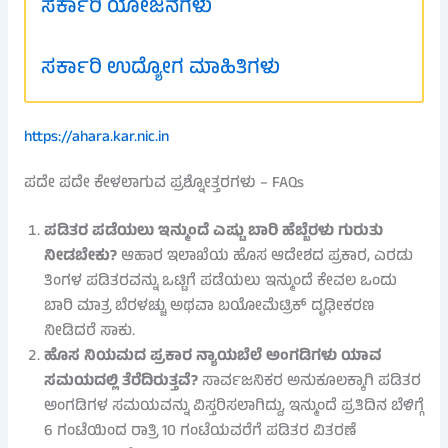
ಸರ್ಕಾರಿ ಯೋಜನೆಗಳು
ಸರ್ಕಾರಿ ಉದ್ಯೋಗ ಮಾಹಿತಿಗಳು
https://ahara.kar.nic.in
ಪದೇ ಪದೇ ಕೇಳಲಾಗುವ ಪ್ರಶ್ನೋತ್ತರಗಳು – FAQs
ಪಡಿತರ ಪಡೆಯಲು ಇನ್ಮುಂದೆ ಎಷ್ಟು ಬಾರಿ ಹೆಬ್ಬೆರಳು ಗುರುತು
ನೀಡಬೇಕು?
ಆಹಾರ ಇಲಾಖೆಯ ಹೊಸ ಆದೇಶದ ಪ್ರಕಾರ, ಎರಡು
ತಿಂಗಳ ಪಡಿತರವನ್ನು ಒಟ್ಟಿಗೆ ಪಡೆಯಲು ಇನ್ಮುಂದೆ ಕೇವಲ ಒಂದು
ಬಾರಿ ಮಾತ್ರ ಬೆರಳಚ್ಚು ಅಥವಾ ಬಯೋಮೆಟ್ರಿಕ್ ದೃಢೀಕರಣ
ನೀಡಿದರೆ ಸಾಕು.
ಹೊಸ ನಿಯಮದ ಪ್ರಕಾರ ನ್ಯಾಯಬೆಲೆ ಅಂಗಡಿಗಳು ಯಾವ
ಸಮಯದಲ್ಲಿ ತೆರೆದಿರುತ್ತವೆ?
ಸಾರ್ವಜನಿಕರ ಅನುಕೂಲಕ್ಕಾಗಿ ಪಡಿತರ
ಅಂಗಡಿಗಳ ಸಮಯವನ್ನು ವಿಸ್ತರಿಸಲಾಗಿದ್ದು, ಇನ್ಮುಂದೆ ಪ್ರತಿದಿನ ಬೆಳಿಗ್ಗೆ
6 ಗಂಟೆಯಿಂದ ರಾತ್ರಿ 10 ಗಂಟೆಯವರೆಗೆ ಪಡಿತರ ವಿತರಣೆ