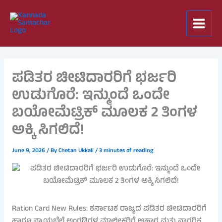
Skip
to
content
ಪಡಿತರ ಚೀಟಿದಾರರಿಗೆ ಭರ್ಜರಿ
ಉಡುಗೊರೆ: ಇನ್ಮುಂದೆ ಒಂದೇ
ಬಯೋಮೆಟ್ರಿಕ್ ಮೂಲಕ 2 ತಿಂಗಳ
ಅಕ್ಕಿ ಸಿಗಲಿದೆ!
June 9, 2026
/ By
Chetan Ukkali
/
3 minutes of reading
Ration Card New Rules: ಕರ್ನಾಟಕ ರಾಜ್ಯದ ಪಡಿತರ ಚೀಟಿದಾರರಿಗೆ
ಹಾಗೂ ನ್ಯಾಯಬೆಲೆ ಅಂಗಡಿಗಳ ಮಾಲೀಕರಿಗೆ ಆಹಾರ ಮತ್ತು ನಾಗರಿಕ