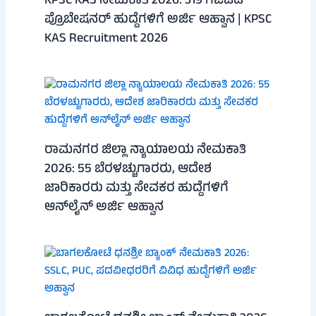
KPSC KAS ನೇಮಕಾತಿ 2026: 319 ಗೆಜೆಟೆಡ್
ಪ್ರೊಬೇಷನರ್ ಹುದ್ದೆಗಳಿಗೆ ಅರ್ಜಿ ಆಹ್ವಾನ | KPSC
KAS Recruitment 2026
ರಾಮನಗರ ಜಿಲ್ಲಾ ನ್ಯಾಯಾಲಯ ನೇಮಕಾತಿ
2026: 55 ಬೆರಳಚ್ಚುಗಾರರು, ಆದೇಶ
ಜಾರಿಕಾರರು ಮತ್ತು ಸೇವಕರ ಹುದ್ದೆಗಳಿಗೆ
ಆನ್‌ಲೈನ್ ಅರ್ಜಿ ಆಹ್ವಾನ