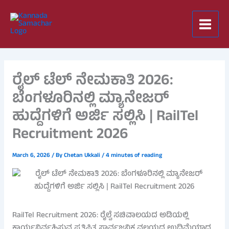
Skip
to
content
ರೈಲ್ ಟೆಲ್ ನೇಮಕಾತಿ 2026:
ಬೆಂಗಳೂರಿನಲ್ಲಿ ಮ್ಯಾನೇಜರ್
ಹುದ್ದೆಗಳಿಗೆ ಅರ್ಜಿ ಸಲ್ಲಿಸಿ | RailTel
Recruitment 2026
March 6, 2026
/ By
Chetan Ukkali
/
4 minutes of reading
RailTel Recruitment 2026: ರೈಲ್ವೆ ಸಚಿವಾಲಯದ ಅಡಿಯಲ್ಲಿ
ಕಾರ್ಯನಿರ್ವಹಿಸುವ ಪ್ರತಿಷ್ಠಿತ ಸಾರ್ವಜನಿಕ ವಲಯದ ಉದ್ದಿಮೆಯಾದ