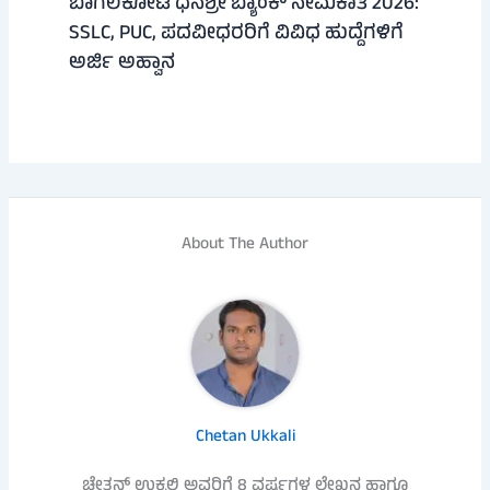
ಬಾಗಲಕೋಟೆ ಧನಶ್ರೀ ಬ್ಯಾಂಕ್ ನೇಮಕಾತಿ 2026:
SSLC, PUC, ಪದವೀಧರರಿಗೆ ವಿವಿಧ ಹುದ್ದೆಗಳಿಗೆ
ಅರ್ಜಿ ಅಹ್ವಾನ
About The Author
Chetan Ukkali
ಚೇತನ್ ಉಕ್ಕಲಿ ಅವರಿಗೆ 8 ವರ್ಷಗಳ ಲೇಖನ ಹಾಗೂ