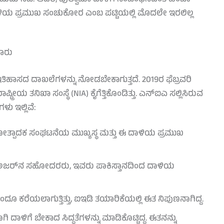
ಾಳಿಯ ಪ್ರಮುಖ ಸಂಚುಕೋರ ಎಂಬ ಪಟ್ಟಿಯಲ್ಲಿ ಮೊದಲೇ ಇರಲಿಲ್ಲ
ಾರು
ಇತಿಹಾಸದ ದಾಖಲೆಗಳನ್ನು ನೋಡಬೇಕಾಗುತ್ತದೆ. 2019ರ ಫೆಬ್ರವರಿ
ರೀಯ ತನಿಖಾ ಸಂಸ್ಥೆ (NIA) ಕೈಗೆತ್ತಿಕೊಂಡಿತ್ತು. ಎನ್‌ಐಎ ಸಲ್ಲಿಸಿರುವ
ು ಇಲ್ಲಿವೆ:
್ಪಾದಕ ಸಂಘಟನೆಯ ಮುಖ್ಯಸ್ಥ ಮತ್ತು ಈ ದಾಳಿಯ ಪ್ರಮುಖ
ದ್ ಅಜರ್‌ನ ಸಹೋದರರು, ಇವರು ಪಾಕಿಸ್ತಾನದಿಂದ ದಾಳಿಯ
ೂ ಕರೆಯಲಾಗುತ್ತಿತ್ತು, ಐಇಡಿ ತಯಾರಿಕೆಯಲ್ಲಿ ಈತ ನಿಪುಣನಾಗಿದ್ದ.
ಿಗೆ ಬೇಕಾದ ಸಿದ್ಧತೆಗಳನ್ನು ಮಾಡಿಕೊಟ್ಟಿದ್ದ. ಈತನನ್ನು