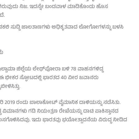
ಗಿರುವುದು ನಿಜ. ಇದನ್ನೇ ಬಂಡವಾಳ ಮಾಡಿಕೊಂಡು ಹೊಸ
ದೆ.
ಲವು ನಕಲಿ ಸುದ್ದಿ ಜಾಲತಾಣಗಳು ಅಧಿಕೃತವಾದ ಲೋಗೋಗಳನ್ನು ಬಳಸಿ
ಯೆ
 ಪುಲ್ವಾಮಾ ಜಿಲ್ಲೆಯ ಲೇಥ್‌ಪೋರಾ ಬಳಿ 78 ವಾಹನಗಳಿದ್ದ
. ಈ ಭೀಕರ ಸ್ಫೋಟದಲ್ಲಿ ಭಾರತದ 40 ವೀರ ಜವಾನರು
ೀಳಿಸಿತ್ತು.
ರವರಿ 2019 ರಂದು ಬಾಲಾಕೋಟ್ ವೈಮಾನಿಕ ದಾಳಿಯನ್ನು ನಡೆಸಿತು.
ಮಾನಗಳು ಗಡಿ ನಿಯಂತ್ರಣ ರೇಖೆಯನ್ನು ದಾಟಿ ಪಾಕಿಸ್ತಾನದ
್ವಂಸಗೊಳಿಸಿದವು. ಇದು ಭಾರತವು ಭಯೋತ್ಪಾದನೆಯ ವಿರುದ್ಧ ನೀಡಿದ