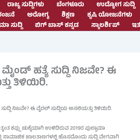
ರಾಜ್ಯ ಸುದ್ದಿಗಳು
ಬೆಂಗಳೂರು
ಉದ್ಯೋಗ ಸುದ್ದಿ
ಂಜನೆ
ಅರೋಗ್ಯ
ಶಿಕ್ಷಣ
ಕೃಷಿ ಯೋಜನೆಗಳು
ಮಾ ಸುದ್ದಿ
ಬಿಗ್ ಬಾಸ್ ಕನ್ನಡ
ಸ್ಕಾಲರ್ಶಿಪ್
ಇತರ
ಮೈಂಡ್ ಹತ್ಯೆ ಸುದ್ದಿ ನಿಜವೇ? ಈ
ು ತಿಳಿಯಿರಿ.
್ಯಂತ ಕಪ್ಪು ಚುಕ್ಕೆಯಾಗಿ ಉಳಿದಿರುವ 2019ರ ಪುಲ್ವಾಮಾ
್ಲಿ ಸಾಮಾಜಿಕ ಜಾಲತಾಣಗಳಲ್ಲಿ ಹೊಸದೊಂದು ಸುದ್ದಿ ವೇಗವಾಗಿ