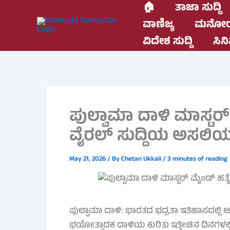
Skip
🏠
ತಾಜಾ ಸುದ್ದಿ
to
ವಾಣಿಜ್ಯ
ಮನೋರ
content
ವಿದೇಶ ಸುದ್ದಿ
ಸಿನಿ
ಪುಲ್ವಾಮಾ ದಾಳಿ ಮಾಸ್ಟರ್ 
ವೈರಲ್ ಸುದ್ದಿಯ ಅಸಲಿಯತ್ತ
May 21, 2026
/ By
Chetan Ukkali
/
3 minutes of reading
ಪುಲ್ವಾಮಾ ದಾಳಿ: ಭಾರತದ ಭದ್ರತಾ ಇತಿಹಾಸದಲ್ಲಿ ಅತ
ಭಯೋತ್ಪಾದಕ ದಾಳಿಯ ಕುರಿತು ಇತ್ತೀಚಿನ ದಿನಗಳಲ