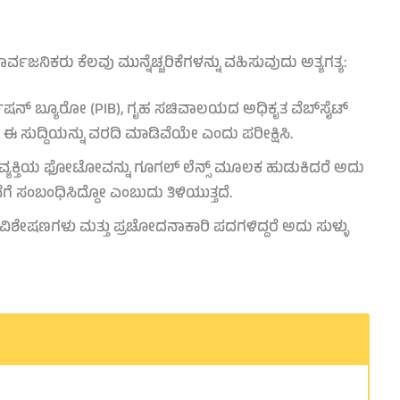
ವಜನಿಕರು ಕೆಲವು ಮುನ್ನೆಚ್ಚರಿಕೆಗಳನ್ನು ವಹಿಸುವುದು ಅತ್ಯಗತ್ಯ:
ಮೇಷನ್ ಬ್ಯೂರೋ (PIB), ಗೃಹ ಸಚಿವಾಲಯದ ಅಧಿಕೃತ ವೆಬ್‌ಸೈಟ್
ಳು ಈ ಸುದ್ದಿಯನ್ನು ವರದಿ ಮಾಡಿವೆಯೇ ಎಂದು ಪರೀಕ್ಷಿಸಿ.
ವ್ಯಕ್ತಿಯ ಫೋಟೋವನ್ನು ಗೂಗಲ್ ಲೆನ್ಸ್ ಮೂಲಕ ಹುಡುಕಿದರೆ ಅದು
ಬಂಧಿಸಿದ್ದೋ ಎಂಬುದು ತಿಳಿಯುತ್ತದೆ.
ಶೇಷಣಗಳು ಮತ್ತು ಪ್ರಚೋದನಾಕಾರಿ ಪದಗಳಿದ್ದರೆ ಅದು ಸುಳ್ಳು