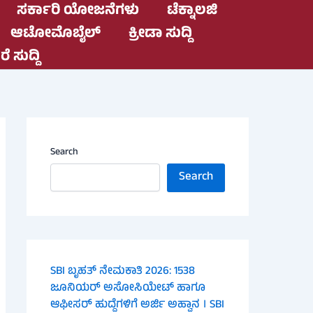
ಸರ್ಕಾರಿ ಯೋಜನೆಗಳು
ಟೆಕ್ನಾಲಜಿ
ಆಟೋಮೊಬೈಲ್
ಕ್ರೀಡಾ ಸುದ್ದಿ
ೆ ಸುದ್ದಿ
Search
Search
SBI ಬೃಹತ್ ನೇಮಕಾತಿ 2026: 1538
ಜೂನಿಯರ್ ಅಸೋಸಿಯೇಟ್ ಹಾಗೂ
ಆಫೀಸರ್ ಹುದ್ದೆಗಳಿಗೆ ಅರ್ಜಿ ಅಹ್ವಾನ । SBI