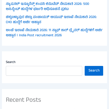
ನ್ಯಾಷನಲ್ ಇನ್ಶೂರೆನ್ಸ್ ಕಂಪನಿ ಲಿಮಿಟೆಡ್ ನೇಮಕಾತಿ 2026: 500
ಅಸಿಸ್ಟೆಂಟ್ ಹುದ್ದೆಗಳ ಭರ್ಜರಿ ಅಧಿಸೂಚನೆ ಪ್ರಕಟ
ಚಿಕ್ಕಬಳ್ಳಾಪುರ ಜಿಲ್ಲಾ ಪಂಚಾಯತ್ ಆಯುಷ್ ಇಲಾಖೆ ನೇಮಕಾತಿ 2026:
CHO ಹುದ್ದೆಗೆ ಅರ್ಜಿ ಆಹ್ವಾನ
ಅಂಚೆ ಇಲಾಖೆ ನೇಮಕಾತಿ 2026: 11 ಸ್ಟಾಫ್ ಕಾರ್ ಡ್ರೈವರ್ ಹುದ್ದೆಗಳಿಗೆ ಅರ್ಜಿ
ಆಹ್ವಾನ । India Post recruitment 2026
Search
Search
Recent Posts