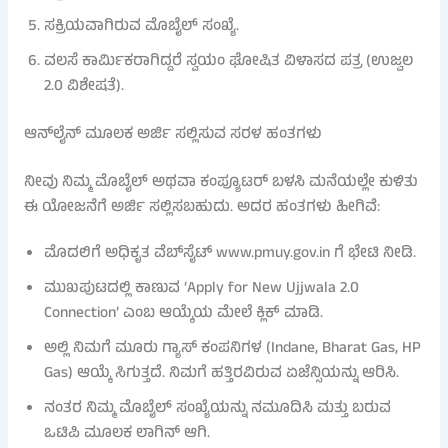
ಸಕ್ರಿಯವಾಗಿರುವ ಮೊಬೈಲ್ ಸಂಖ್ಯೆ.
ವಲಸೆ ಕಾರ್ಮಿಕರಾಗಿದ್ದರೆ ಸ್ವಯಂ ಘೋಷಿತ ವಿಳಾಸದ ಪತ್ರ (ಉಜ್ವಲ
2.0 ವಿಶೇಷತೆ).
ಆನ್‌ಲೈನ್ ಮೂಲಕ ಅರ್ಜಿ ಸಲ್ಲಿಸುವ ಸರಳ ಹಂತಗಳು
ನೀವು ನಿಮ್ಮ ಮೊಬೈಲ್ ಅಥವಾ ಕಂಪ್ಯೂಟರ್ ಬಳಸಿ ಮನೆಯಲ್ಲೇ ಕುಳಿತು
ಈ ಯೋಜನೆಗೆ ಅರ್ಜಿ ಸಲ್ಲಿಸಬಹುದು. ಅದರ ಹಂತಗಳು ಹೀಗಿವೆ:
ಮೊದಲಿಗೆ ಅಧಿಕೃತ ವೆಬ್‌ಸೈಟ್ www.pmuy.gov.in ಗೆ ಭೇಟಿ ನೀಡಿ.
ಮುಖಪುಟದಲ್ಲಿ ಕಾಣುವ ‘Apply for New Ujjwala 2.0
Connection’ ಎಂಬ ಆಯ್ಕೆಯ ಮೇಲೆ ಕ್ಲಿಕ್ ಮಾಡಿ.
ಅಲ್ಲಿ ನಿಮಗೆ ಮೂರು ಗ್ಯಾಸ್ ಕಂಪನಿಗಳ (Indane, Bharat Gas, HP
Gas) ಆಯ್ಕೆ ಸಿಗುತ್ತದೆ. ನಿಮಗೆ ಹತ್ತಿರವಿರುವ ಏಜೆನ್ಸಿಯನ್ನು ಆರಿಸಿ.
ನಂತರ ನಿಮ್ಮ ಮೊಬೈಲ್ ಸಂಖ್ಯೆಯನ್ನು ನಮೂದಿಸಿ ಮತ್ತು ಬರುವ
ಒಟಿಪಿ ಮೂಲಕ ಲಾಗಿನ್ ಆಗಿ.