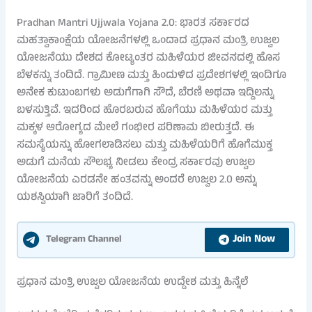
Pradhan Mantri Ujjwala Yojana 2.0: ಭಾರತ ಸರ್ಕಾರದ
ಮಹತ್ವಾಕಾಂಕ್ಷೆಯ ಯೋಜನೆಗಳಲ್ಲಿ ಒಂದಾದ ಪ್ರಧಾನ ಮಂತ್ರಿ ಉಜ್ವಲ
ಯೋಜನೆಯು ದೇಶದ ಕೋಟ್ಯಂತರ ಮಹಿಳೆಯರ ಜೀವನದಲ್ಲಿ ಹೊಸ
ಬೆಳಕನ್ನು ತಂದಿದೆ. ಗ್ರಾಮೀಣ ಮತ್ತು ಹಿಂದುಳಿದ ಪ್ರದೇಶಗಳಲ್ಲಿ ಇಂದಿಗೂ
ಅನೇಕ ಕುಟುಂಬಗಳು ಅಡುಗೆಗಾಗಿ ಸೌದೆ, ಬೆರಣಿ ಅಥವಾ ಇದ್ದಿಲನ್ನು
ಬಳಸುತ್ತಿವೆ. ಇದರಿಂದ ಹೊರಬರುವ ಹೊಗೆಯು ಮಹಿಳೆಯರ ಮತ್ತು
ಮಕ್ಕಳ ಆರೋಗ್ಯದ ಮೇಲೆ ಗಂಭೀರ ಪರಿಣಾಮ ಬೀರುತ್ತದೆ. ಈ
ಸಮಸ್ಯೆಯನ್ನು ಹೋಗಲಾಡಿಸಲು ಮತ್ತು ಮಹಿಳೆಯರಿಗೆ ಹೊಗೆಮುಕ್ತ
ಅಡುಗೆ ಮನೆಯ ಸೌಲಭ್ಯ ನೀಡಲು ಕೇಂದ್ರ ಸರ್ಕಾರವು ಉಜ್ವಲ
ಯೋಜನೆಯ ಎರಡನೇ ಹಂತವನ್ನು ಅಂದರೆ ಉಜ್ವಲ 2.0 ಅನ್ನು
ಯಶಸ್ವಿಯಾಗಿ ಜಾರಿಗೆ ತಂದಿದೆ.
Join Now
Telegram Channel
ಪ್ರಧಾನ ಮಂತ್ರಿ ಉಜ್ವಲ ಯೋಜನೆಯ ಉದ್ದೇಶ ಮತ್ತು ಹಿನ್ನೆಲೆ