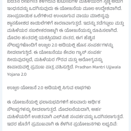
ಬಡತನ ರೇಖೆಗಿಂತ ಕೆಳಗಿರುವ ಕುಟುಂಬಗಳ ಮಹಿಳೆಯರಿಗೆ ಸ್ವಚ್ಛ ಅಡುಗೆ
ಇಂಧನವನ್ನು ಒದಗಿಸುವುದು ಈ ಯೋಜನೆಯ ಮೂಲ ಉದ್ದೇಶವಾಗಿದೆ.
ಸಾಂಪ್ರದಾಯಿಕ ಒಲೆಗಳಿಂದ ಉಂಟಾಗುವ ವಾಯು ಮಾಲಿನ್ಯವು
ಶ್ವಾಸಕೋಶದ ಕಾಯಿಲೆಗಳಿಗೆ ಕಾರಣವಾಗುತ್ತದೆ. ಇದನ್ನು ತಡೆಗಟ್ಟಲು ಮತ್ತು
ಮಹಿಳೆಯರ ಸಬಲೀಕರಣಕ್ಕಾಗಿ ಈ ಯೋಜನೆಯನ್ನು ರೂಪಿಸಲಾಗಿದೆ.
ಮೊದಲ ಹಂತದಲ್ಲಿ ಯಶಸ್ವಿಯಾದ ನಂತರ, ಈಗ ಹೆಚ್ಚಿನ
ಸೌಲಭ್ಯಗಳೊಂದಿಗೆ ಉಜ್ವಲ 2.0 ಅಡಿಯಲ್ಲಿ ಹೊಸ ಸಂಪರ್ಕಗಳನ್ನು
ನೀಡಲಾಗುತ್ತಿದೆ. ಈ ಯೋಜನೆಯು ಕೇವಲ ಗ್ಯಾಸ್ ಸಂಪರ್ಕ
ನೀಡುವುದಲ್ಲದೆ, ಮಹಿಳೆಯರ ಗೌರವ ಮತ್ತು ಆರೋಗ್ಯವನ್ನು
ಕಾಪಾಡುವಲ್ಲಿ ಪ್ರಮುಖ ಪಾತ್ರ ವಹಿಸುತ್ತಿದೆ. Pradhan Mantri Ujjwala
Yojana 2.0
ಉಜ್ವಲ ಯೋಜನೆ 2.0 ಅಡಿಯಲ್ಲಿ ಸಿಗುವ ಲಾಭಗಳು
ಈ ಯೋಜನೆಯಲ್ಲಿ ಫಲಾನುಭವಿಗಳಿಗೆ ಹಲವಾರು ಆರ್ಥಿಕ
ಸೌಲಭ್ಯಗಳನ್ನು ನೀಡಲಾಗುತ್ತದೆ. ಮೊದಲನೆಯದಾಗಿ, ಅರ್ಹ
ಮಹಿಳೆಯರಿಗೆ ಉಚಿತವಾಗಿ ಎಲ್‌ಪಿಜಿ ಸಂಪರ್ಕವನ್ನು ಒದಗಿಸಲಾಗುತ್ತದೆ.
ಇದರ ಜೊತೆಗೆ ಪ್ರಮುಖವಾಗಿ ಈ ಕೆಳಗಿನ ಪ್ರಯೋಜನಗಳು ಲಭ್ಯವಿವೆ: