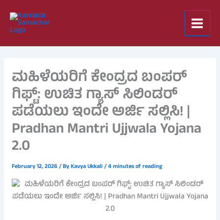
Skip
to
content
ಮಹಿಳೆಯರಿಗೆ ಕೇಂದ್ರದ ಬಂಪರ್
ಗಿಫ್ಟ್: ಉಚಿತ ಗ್ಯಾಸ್ ಸಿಲಿಂಡರ್
ಪಡೆಯಲು ಇಂದೇ ಅರ್ಜಿ ಸಲ್ಲಿಸಿ! |
Pradhan Mantri Ujjwala Yojana
2.0
February 12, 2026
/ By
Kavya Ukkali
/
4 minutes of reading