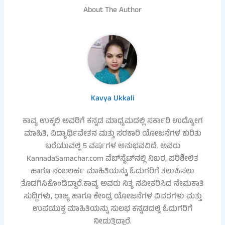
About The Author
Kavya Ukkali
ಕಾವ್ಯ ಉಕ್ಕಲಿ ಅವರಿಗೆ ಕನ್ನಡ ಮಾಧ್ಯಮದಲ್ಲಿ ಸರ್ಕಾರಿ ಉದ್ಯೋಗ
ಮಾಹಿತಿ, ವಿದ್ಯಾರ್ಥಿವೇತನ ಮತ್ತು ಸರಕಾರಿ ಯೋಜನೆಗಳ ಕುರಿತು
ಬರೆಯುವಲ್ಲಿ 5 ವರ್ಷಗಳ ಅನುಭವವಿದೆ. ಅವರು
KannadaSamachar.com ವೆಬ್‌ಸೈಟ್‌ನಲ್ಲಿ ನಿಖರ, ಪರಿಶೀಲಿತ
ಹಾಗೂ ನಂಬಲರ್ಹ ಮಾಹಿತಿಯನ್ನು ಓದುಗರಿಗೆ ತಲುಪಿಸಲು
ತೊಡಗಿಸಿಕೊಂಡಿದ್ದಾರೆ.ಕಾವ್ಯ ಅವರು ನಿತ್ಯ ನವೀಕರಿಸಿದ ನೇಮಕಾತಿ
ಸುದ್ದಿಗಳು, ರಾಜ್ಯ ಹಾಗೂ ಕೇಂದ್ರ ಯೋಜನೆಗಳ ವಿವರಗಳು ಮತ್ತು
ಉಪಯುಕ್ತ ಮಾಹಿತಿಯನ್ನು ಸುಲಭ ಕನ್ನಡದಲ್ಲಿ ಓದುಗರಿಗೆ
ನೀಡುತ್ತಿದ್ದಾರೆ.