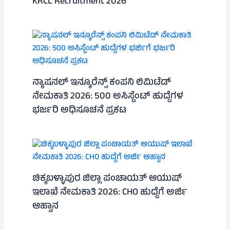
KRCL Recruitment 2026
ನ್ಯಾಷನಲ್ ಇನ್ಶೂರೆನ್ಸ್ ಕಂಪನಿ ಲಿಮಿಟೆಡ್
ನೇಮಕಾತಿ 2026: 500 ಅಸಿಸ್ಟೆಂಟ್ ಹುದ್ದೆಗಳ
ಭರ್ಜರಿ ಅಧಿಸೂಚನೆ ಪ್ರಕಟ
ಚಿಕ್ಕಬಳ್ಳಾಪುರ ಜಿಲ್ಲಾ ಪಂಚಾಯತ್ ಆಯುಷ್
ಇಲಾಖೆ ನೇಮಕಾತಿ 2026: CHO ಹುದ್ದೆಗೆ ಅರ್ಜಿ
ಆಹ್ವಾನ