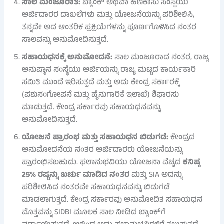
ಸಾಲ ಮಂಜೂರಾತಿ:
ಬ್ಯಾಂಕ್ ಅಥವಾ ಹಣಕಾಸು ಸಂಸ್ಥೆಯು
ಅರ್ಜಿದಾರರ ದಾಖಲೆಗಳು ಮತ್ತು ಯೋಜನೆಯನ್ನು ಪರಿಶೀಲಿಸಿ,
ತನ್ನದೇ ಆದ ಆಂತರಿಕ ಪ್ರಕ್ರಿಯೆಗಳನ್ನು ಪೂರ್ಣಗೊಳಿಸಿದ ನಂತರ
ಸಾಲವನ್ನು ಅನುಮೋದಿಸುತ್ತದೆ.
ಸಹಾಯಧನಕ್ಕೆ ಅನುಮೋದನೆ:
ಸಾಲ ಮಂಜೂರಾದ ನಂತರ, ರಾಜ್ಯ
ಅನುಷ್ಠಾನ ಸಂಸ್ಥೆಯು ಅರ್ಜಿಯನ್ನು ರಾಜ್ಯ ಮಟ್ಟದ ಕಾರ್ಯಕಾರಿ
ಸಮಿತಿ ಮುಂದೆ ಇರಿಸುತ್ತದೆ ಮತ್ತು ಅದು ಕೇಂದ್ರ ಸರ್ಕಾರಕ್ಕೆ
(ಪಶುಸಂಗೋಪನೆ ಮತ್ತು ಹೈನುಗಾರಿಕೆ ಇಲಾಖೆ) ಶಿಫಾರಸು
ಮಾಡುತ್ತದೆ. ಕೇಂದ್ರ ಸರ್ಕಾರವು ಸಹಾಯಧನವನ್ನು
ಅನುಮೋದಿಸುತ್ತದೆ.
ಯೋಜನೆ ಪ್ರಾರಂಭ ಮತ್ತು ಸಹಾಯಧನ ಬಿಡುಗಡೆ:
ಕೇಂದ್ರದ
ಅನುಮೋದನೆಯ ನಂತರ ಅರ್ಜಿದಾರರು ಯೋಜನೆಯನ್ನು
ಪ್ರಾರಂಭಿಸಬಹುದು. ಫಲಾನುಭವಿಯು ಯೋಜನಾ ವೆಚ್ಚದ
ಕನಿಷ್ಠ
25% ರಷ್ಟನ್ನು ಖರ್ಚು ಮಾಡಿದ ನಂತರ
ಮತ್ತು SIA ಅದನ್ನು
ಪರಿಶೀಲಿಸಿದ ನಂತರವೇ ಸಹಾಯಧನವನ್ನು ಬಿಡುಗಡೆ
ಮಾಡಲಾಗುತ್ತದೆ. ಕೇಂದ್ರ ಸರ್ಕಾರವು ಅನುಮೋದಿತ ಸಹಾಯಧನ
ಮೊತ್ತವನ್ನು SIDBI ಮೂಲಕ ಸಾಲ ನೀಡಿದ ಬ್ಯಾಂಕ್‌ಗೆ