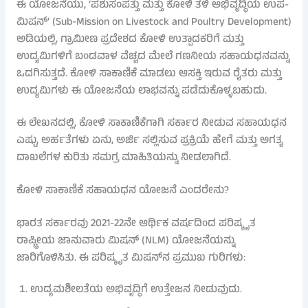
ಈ ಯೋಜನೆಯು, ‘ಪಶುಸಂಪತ್ತು ಮತ್ತು ಕೋಳಿ ತಳಿ ಅಭಿವೃದ್ಧಿಯ ಉಪ-
ಮಿಷನ್’ (Sub-Mission on Livestock and Poultry Development)
ಅಡಿಯಲ್ಲಿ, ಗ್ರಾಮೀಣ ಪ್ರದೇಶದ ಕೋಳಿ ಉತ್ಪಾದಕರಿಗೆ ಮತ್ತು
ಉದ್ಯಮಿಗಳಿಗೆ ಬಂಡವಾಳ ವೆಚ್ಚದ ಮೇಲೆ ಗಣನೀಯ ಸಹಾಯಧನವನ್ನು
ಒದಗಿಸುತ್ತದೆ. ಕೋಳಿ ಸಾಕಾಣಿಕೆ ಮಾಡಲು ಆಸಕ್ತಿ ಇರುವ ರೈತರು ಮತ್ತು
ಉದ್ಯಮಿಗಳು ಈ ಯೋಜನೆಯ ಲಾಭವನ್ನು ಪಡೆದುಕೊಳ್ಳಬಹುದು.
ಈ ಲೇಖನದಲ್ಲಿ, ಕೋಳಿ ಸಾಕಾಣಿಕೆಗಾಗಿ ಸರ್ಕಾರ ನೀಡುವ ಸಹಾಯಧನ
ಎಷ್ಟು, ಅರ್ಹತೆಗಳು ಏನು, ಅರ್ಜಿ ಸಲ್ಲಿಸುವ ಪ್ರಕ್ರಿಯೆ ಹೇಗೆ ಮತ್ತು ಅಗತ್ಯ
ದಾಖಲೆಗಳ ಕುರಿತು ಸಮಗ್ರ ಮಾಹಿತಿಯನ್ನು ನೀಡಲಾಗಿದೆ.
ಕೋಳಿ ಸಾಕಾಣಿಕೆ ಸಹಾಯಧನ ಯೋಜನೆ ಎಂದರೇನು?
ಭಾರತ ಸರ್ಕಾರವು 2021-22ನೇ ಆರ್ಥಿಕ ವರ್ಷದಿಂದ ಪರಿಷ್ಕೃತ
ರಾಷ್ಟ್ರೀಯ ಜಾನುವಾರು ಮಿಷನ್ (NLM) ಯೋಜನೆಯನ್ನು
ಜಾರಿಗೊಳಿಸಿತು. ಈ ಪರಿಷ್ಕೃತ ಮಿಷನ್‌ನ ಪ್ರಮುಖ ಗುರಿಗಳು:
ಉದ್ಯಮಶೀಲತೆಯ ಅಭಿವೃದ್ಧಿಗೆ ಉತ್ತೇಜನ ನೀಡುವುದು.