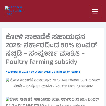
Skip
to
content
ಕೋಳಿ ಸಾಕಾಣಿಕೆ ಸಹಾಯಧನ
2025: ಸರ್ಕಾರದಿಂದ 50% ಬಂಪರ್
ಸಬ್ಸಿಡಿ – ಸಂಪೂರ್ಣ ಮಾಹಿತಿ –
Poultry farming subsidy
November 8, 2025
/ By
Chetan Ukkali
/
6 minutes of reading