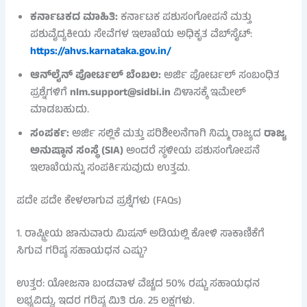
ಕರ್ನಾಟಕದ ಮಾಹಿತಿ:
ಕರ್ನಾಟಕ ಪಶುಸಂಗೋಪನೆ ಮತ್ತು
ಪಶುವೈದ್ಯಕೀಯ ಸೇವೆಗಳ ಇಲಾಖೆಯ ಅಧಿಕೃತ ವೆಬ್‌ಸೈಟ್‌:
https://ahvs.karnataka.gov.in/
ಆನ್‌ಲೈನ್ ಪೋರ್ಟಲ್ ಬೆಂಬಲ:
ಅರ್ಜಿ ಪೋರ್ಟಲ್ ಸಂಬಂಧಿತ
ಪ್ರಶ್ನೆಗಳಿಗೆ
nlm.support@sidbi.in
ವಿಳಾಸಕ್ಕೆ ಇಮೇಲ್
ಮಾಡಬಹುದು.
ಸಂಪರ್ಕ:
ಅರ್ಜಿ ಸಲ್ಲಿಕೆ ಮತ್ತು ಪರಿಶೀಲನೆಗಾಗಿ ನಿಮ್ಮ ರಾಜ್ಯದ
ರಾಜ್ಯ
ಅನುಷ್ಠಾನ ಸಂಸ್ಥೆ (SIA)
ಅಂದರೆ ಸ್ಥಳೀಯ ಪಶುಸಂಗೋಪನೆ
ಇಲಾಖೆಯನ್ನು ಸಂಪರ್ಕಿಸುವುದು ಉತ್ತಮ.
ಪದೇ ಪದೇ ಕೇಳಲಾಗುವ ಪ್ರಶ್ನೆಗಳು (FAQs)
1. ರಾಷ್ಟ್ರೀಯ ಜಾನುವಾರು ಮಿಷನ್ ಅಡಿಯಲ್ಲಿ ಕೋಳಿ ಸಾಕಾಣಿಕೆಗೆ
ಸಿಗುವ ಗರಿಷ್ಠ ಸಹಾಯಧನ ಎಷ್ಟು?
ಉತ್ತರ: ಯೋಜನಾ ಬಂಡವಾಳ ವೆಚ್ಚದ 50% ರಷ್ಟು ಸಹಾಯಧನ
ಲಭ್ಯವಿದ್ದು, ಇದರ ಗರಿಷ್ಠ ಮಿತಿ ರೂ. 25 ಲಕ್ಷಗಳು.