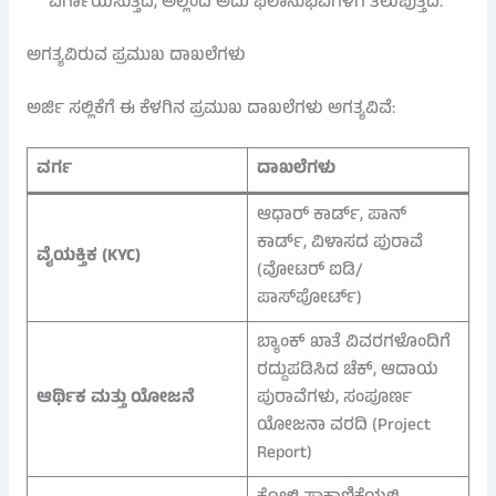
ವರ್ಗಾಯಿಸುತ್ತದೆ, ಅಲ್ಲಿಂದ ಅದು ಫಲಾನುಭವಿಗಳಿಗೆ ತಲುಪುತ್ತದೆ.
ಅಗತ್ಯವಿರುವ ಪ್ರಮುಖ ದಾಖಲೆಗಳು
ಅರ್ಜಿ ಸಲ್ಲಿಕೆಗೆ ಈ ಕೆಳಗಿನ ಪ್ರಮುಖ ದಾಖಲೆಗಳು ಅಗತ್ಯವಿವೆ:
ವರ್ಗ
ದಾಖಲೆಗಳು
ಆಧಾರ್ ಕಾರ್ಡ್, ಪಾನ್
ಕಾರ್ಡ್, ವಿಳಾಸದ ಪುರಾವೆ
ವೈಯಕ್ತಿಕ (KYC)
(ವೋಟರ್ ಐಡಿ/
ಪಾಸ್‌ಪೋರ್ಟ್)
ಬ್ಯಾಂಕ್ ಖಾತೆ ವಿವರಗಳೊಂದಿಗೆ
ರದ್ದುಪಡಿಸಿದ ಚೆಕ್, ಆದಾಯ
ಆರ್ಥಿಕ ಮತ್ತು ಯೋಜನೆ
ಪುರಾವೆಗಳು, ಸಂಪೂರ್ಣ
ಯೋಜನಾ ವರದಿ (Project
Report)