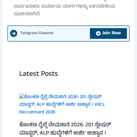
ಸಾರ್ವಜನಿಕರು ಪರ್ಯಾಯ ಮಾರ್ಗಗಳನ್ನು ಬಳಸಬೇಕೆಂದು
ಸೂಚಿಸಲಾಗಿದೆ.
Join Now
Telegram Channel
Latest Posts
ಕೊಂಕಣ ರೈಲ್ವೆ ನೇಮಕಾತಿ 2026: 201 ಸ್ಟೇಷನ್
ಮಾಸ್ಟರ್, ALP ಹುದ್ದೆಗಳಿಗೆ ಅರ್ಜಿ ಅಹ್ವಾನ ।