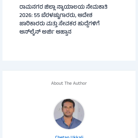
ರಾಮನಗರ ಜಿಲ್ಲಾ ನ್ಯಾಯಾಲಯ ನೇಮಕಾತಿ
2026: 55 ಬೆರಳಚ್ಚುಗಾರರು, ಆದೇಶ
ಜಾರಿಕಾರರು ಮತ್ತು ಸೇವಕರ ಹುದ್ದೆಗಳಿಗೆ
ಆನ್‌ಲೈನ್ ಅರ್ಜಿ ಆಹ್ವಾನ
About The Author
Chetan Ukkali