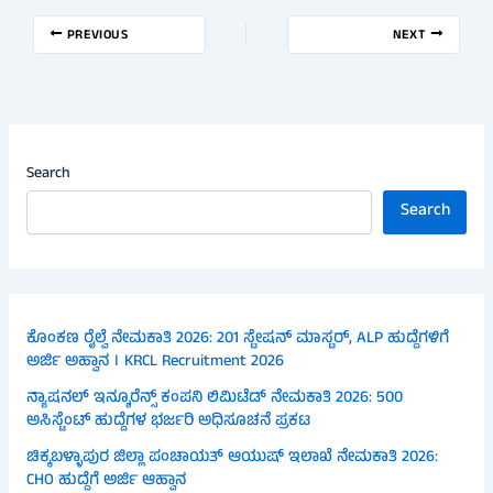
PREVIOUS
NEXT
Search
Search
ಕೊಂಕಣ ರೈಲ್ವೆ ನೇಮಕಾತಿ 2026: 201 ಸ್ಟೇಷನ್ ಮಾಸ್ಟರ್, ALP ಹುದ್ದೆಗಳಿಗೆ
ಅರ್ಜಿ ಅಹ್ವಾನ । KRCL Recruitment 2026
ನ್ಯಾಷನಲ್ ಇನ್ಶೂರೆನ್ಸ್ ಕಂಪನಿ ಲಿಮಿಟೆಡ್ ನೇಮಕಾತಿ 2026: 500
ಅಸಿಸ್ಟೆಂಟ್ ಹುದ್ದೆಗಳ ಭರ್ಜರಿ ಅಧಿಸೂಚನೆ ಪ್ರಕಟ
ಚಿಕ್ಕಬಳ್ಳಾಪುರ ಜಿಲ್ಲಾ ಪಂಚಾಯತ್ ಆಯುಷ್ ಇಲಾಖೆ ನೇಮಕಾತಿ 2026:
CHO ಹುದ್ದೆಗೆ ಅರ್ಜಿ ಆಹ್ವಾನ