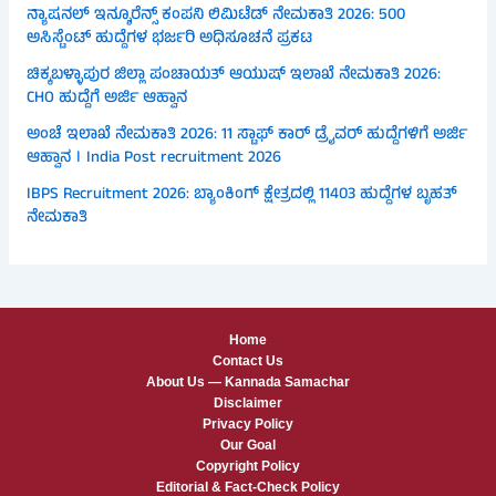
ನ್ಯಾಷನಲ್ ಇನ್ಶೂರೆನ್ಸ್ ಕಂಪನಿ ಲಿಮಿಟೆಡ್ ನೇಮಕಾತಿ 2026: 500
ಅಸಿಸ್ಟೆಂಟ್ ಹುದ್ದೆಗಳ ಭರ್ಜರಿ ಅಧಿಸೂಚನೆ ಪ್ರಕಟ
ಚಿಕ್ಕಬಳ್ಳಾಪುರ ಜಿಲ್ಲಾ ಪಂಚಾಯತ್ ಆಯುಷ್ ಇಲಾಖೆ ನೇಮಕಾತಿ 2026:
CHO ಹುದ್ದೆಗೆ ಅರ್ಜಿ ಆಹ್ವಾನ
ಅಂಚೆ ಇಲಾಖೆ ನೇಮಕಾತಿ 2026: 11 ಸ್ಟಾಫ್ ಕಾರ್ ಡ್ರೈವರ್ ಹುದ್ದೆಗಳಿಗೆ ಅರ್ಜಿ
ಆಹ್ವಾನ । India Post recruitment 2026
IBPS Recruitment 2026: ಬ್ಯಾಂಕಿಂಗ್ ಕ್ಷೇತ್ರದಲ್ಲಿ 11403 ಹುದ್ದೆಗಳ ಬೃಹತ್
ನೇಮಕಾತಿ
Home
Contact Us
About Us — Kannada Samachar
Disclaimer
Privacy Policy
Our Goal
Copyright Policy
Editorial & Fact-Check Policy