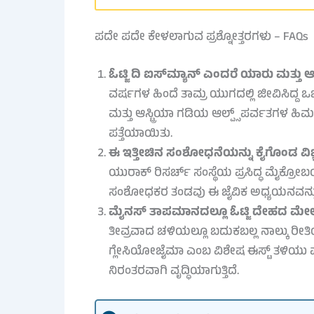
ಪದೇ ಪದೇ ಕೇಳಲಾಗುವ ಪ್ರಶ್ನೋತ್ತರಗಳು – FAQs
ಓಟ್ಜಿ ದಿ ಐಸ್‌ಮ್ಯಾನ್ ಎಂದರೆ ಯಾರು ಮತ್ತು 
ವರ್ಷಗಳ ಹಿಂದೆ ತಾಮ್ರ ಯುಗದಲ್ಲಿ ಜೀವಿಸಿದ್ದ 
ಮತ್ತು ಆಸ್ಟ್ರಿಯಾ ಗಡಿಯ ಆಲ್ಪ್ಸ್ ಪರ್ವತಗಳ ಹಿಮದ ಗ
ಪತ್ತೆಯಾಯಿತು.
ಈ ಇತ್ತೀಚಿನ ಸಂಶೋಧನೆಯನ್ನು ಕೈಗೊಂಡ ವಿ
ಯುರಾಕ್ ರಿಸರ್ಚ್ ಸಂಸ್ಥೆಯ ಪ್ರಸಿದ್ಧ ಮೈಕ್ರ
ಸಂಶೋಧಕರ ತಂಡವು ಈ ಜೈವಿಕ ಅಧ್ಯಯನವನ್ನು ಯ
ಮೈನಸ್ ತಾಪಮಾನದಲ್ಲೂ ಓಟ್ಜಿ ದೇಹದ ಮೇಲೆ
ತೀವ್ರವಾದ ಚಳಿಯಲ್ಲೂ ಬದುಕಬಲ್ಲ ನಾಲ್ಕು ರೀತ
ಗ್ಲೇಸಿಯೋಜೈಮಾ ಎಂಬ ವಿಶೇಷ ಈಸ್ಟ್ ತಳಿಯು ಮ
ನಿರಂತರವಾಗಿ ವೃದ್ಧಿಯಾಗುತ್ತಿದೆ.