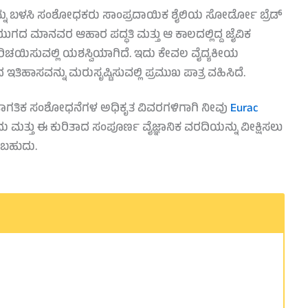
ಅನ್ನು ಬಳಸಿ ಸಂಶೋಧಕರು ಸಾಂಪ್ರದಾಯಿಕ ಶೈಲಿಯ ಸೋರ್ಡೋ ಬ್ರೆಡ್
 ಯುಗದ ಮಾನವರ ಆಹಾರ ಪದ್ಧತಿ ಮತ್ತು ಆ ಕಾಲದಲ್ಲಿದ್ದ ಜೈವಿಕ
ರಿಚಯಿಸುವಲ್ಲಿ ಯಶಸ್ವಿಯಾಗಿದೆ. ಇದು ಕೇವಲ ವೈದ್ಯಕೀಯ
ವನ್ನು ಮರುಸೃಷ್ಟಿಸುವಲ್ಲಿ ಪ್ರಮುಖ ಪಾತ್ರ ವಹಿಸಿದೆ.
ನ ಜಾಗತಿಕ ಸಂಶೋಧನೆಗಳ ಅಧಿಕೃತ ವಿವರಗಳಿಗಾಗಿ ನೀವು
Eurac
 ಮತ್ತು ಈ ಕುರಿತಾದ ಸಂಪೂರ್ಣ ವೈಜ್ಞಾನಿಕ ವರದಿಯನ್ನು ವೀಕ್ಷಿಸಲು
ಸಬಹುದು.