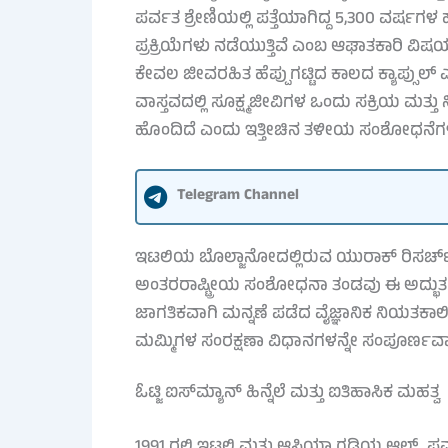
ಪರ್ವತ ಶ್ರೇಣಿಯಲ್ಲಿ ಪತ್ತೆಯಾಗಿದ್ದ 5,300 ವರ್ಷ
ಪ್ರಕ್ರಿಯೆಗಳು ನಡೆಯುತ್ತಿವೆ ಎಂಬ ಆಘಾತಕಾರಿ ವಿ
ಕೇವಲ ಜೀವರಹಿತ ಹೆಪ್ಪುಗಟ್ಟಿದ ಕಾಲದ ಕ್ಯಾಪ್ಸು
ವಾಸ್ತವದಲ್ಲಿ ಸೂಕ್ಷ್ಮಜೀವಿಗಳ ಒಂದು ಸಕ್ರಿಯ ಮತ್ತು ನ
ಹೊಂದಿದೆ ಎಂದು ಇತ್ತೀಚಿನ ತಳೀಯ ಸಂಶೋಧನೆಗಳ
Telegram Channel
ಇಟಲಿಯ ಬೊಲ್ಜಾನೋದಲ್ಲಿರುವ ಯುರಾಕ್ ರಿಸರ್ಚ್ 
ಅಂತರರಾಷ್ಟ್ರೀಯ ಸಂಶೋಧನಾ ತಂಡವು ಈ ಅದ್ಭು
ಜಾಗತಿಕವಾಗಿ ಮನ್ನಣೆ ಪಡೆದ ವೈಜ್ಞಾನಿಕ ನಿಯತಕಾಲ
ಮಮ್ಮಿಗಳ ಸಂರಕ್ಷಣಾ ವಿಧಾನಗಳನ್ನೇ ಸಂಪೂರ್ಣವಾಗಿ 
ಓಟ್ಜಿ ಐಸ್‌ಮ್ಯಾನ್ ಹಿನ್ನೆಲೆ ಮತ್ತು ಐತಿಹಾಸಿಕ ಮಹತ್ವ
1991 ರಲ್ಲಿ ಇಟಲಿ ಮತ್ತು ಆಸ್ಟ್ರಿಯಾ ಗಡಿಯ ಆಲ್ಪ್ಸ್