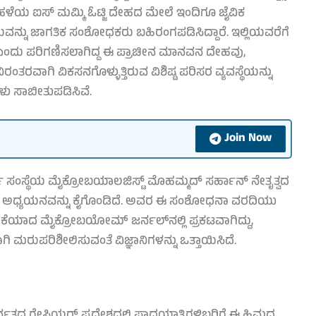
ಗಳ ಹಳೆಯ ಐಸ್ ಮಮ್ಮಿ ಓಟ್ಜಿ ದೇಹದ ಮೇಲೆ ಇಂದಿಗೂ ಜೈವಿಕ
ಷಯವನ್ನು ಜಾಗತಿಕ ಸಂಶೋಧಕರು ಬಹಿರಂಗಪಡಿಸಿದ್ದಾರೆ. ಇಲ್ಲಿಯವರೆಗೆ
ಲ್ ಎಂದು ಪರಿಗಣಿಸಲಾಗಿದ್ದ ಈ ಪ್ರಾಚೀನ ಮಾನವನ ದೇಹವು,
ಿರಂತರವಾಗಿ ವಿಕಸನಗೊಳ್ಳುತ್ತಿರುವ ವಿಶಿಷ್ಟ ಪರಿಸರ ವ್ಯವಸ್ಥೆಯನ್ನು
ು ಸಾಬೀತುಪಡಿಸಿವೆ.
Join Now
ಸಂಸ್ಥೆಯ ಮೈಕ್ರೋಬಯಾಲಜಿಸ್ಟ್ ಮೊಹಮ್ಮದ್ ಸರ್ಹಾನ್ ನೇತೃತ್ವದ
ತ ಅಧ್ಯಯನವನ್ನು ಕೈಗೊಂಡಿದೆ. ಅವರ ಈ ಸಂಶೋಧನಾ ವರದಿಯು
ಿಕೆಯಾದ ಮೈಕ್ರೋಬಯೋಮ್ ಜರ್ನಲ್‌ನಲ್ಲಿ ಪ್ರಕಟವಾಗಿದ್ದು,
ಮರುಪರಿಶೀಲಿಸುವಂತೆ ವಿಜ್ಞಾನಿಗಳನ್ನು ಒತ್ತಾಯಿಸಿದೆ.
 ಪರ್ವತದ ಗ್ಲೇಸಿಯರ್ ಪ್ರದೇಶದಲ್ಲಿ ಪಾದಯಾತ್ರಿಗಳಿಬ್ಬರಿಗೆ ಈ ಹಿಮದ