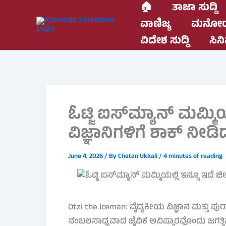
Skip
🏠
ತಾಜಾ ಸುದ್ದಿ
to
ವಾಣಿಜ್ಯ
ಮನೋರ
content
ವಿದೇಶ ಸುದ್ದಿ
ಸಿನಿ
ಓಟ್ಜಿ ಐಸ್‌ಮ್ಯಾನ್ ಮಮ್ಮಿ
ವಿಜ್ಞಾನಿಗಳಿಗೆ ಶಾಕ್ ನೀ
June 4, 2026
/ By
Chetan Ukkali
/
4 minutes of reading
Otzi the Iceman: ವೈದ್ಯಕೀಯ ವಿಜ್ಞಾನ ಮತ್ತು
ನಂಬಲಸಾಧ್ಯವಾದ ಜೈವಿಕ ಆವಿಷ್ಕಾರವೊಂದು ಜಗತ್ತಿನಾ