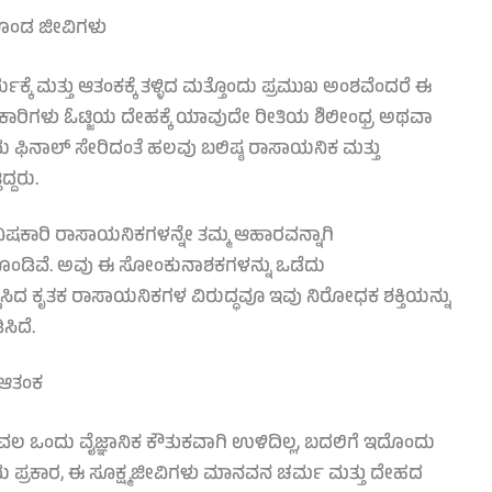
ೊಂಡ ಜೀವಿಗಳು
ಯಕ್ಕೆ ಮತ್ತು ಆತಂಕಕ್ಕೆ ತಳ್ಳಿದ ಮತ್ತೊಂದು ಪ್ರಮುಖ ಅಂಶವೆಂದರೆ ಈ
ಿಕಾರಿಗಳು ಓಟ್ಜಿಯ ದೇಹಕ್ಕೆ ಯಾವುದೇ ರೀತಿಯ ಶಿಲೀಂಧ್ರ ಅಥವಾ
 ಫಿನಾಲ್ ಸೇರಿದಂತೆ ಹಲವು ಬಲಿಷ್ಠ ರಾಸಾಯನಿಕ ಮತ್ತು
್ದರು.
ಷಕಾರಿ ರಾಸಾಯನಿಕಗಳನ್ನೇ ತಮ್ಮ ಆಹಾರವನ್ನಾಗಿ
ಳೆಸಿಕೊಂಡಿವೆ. ಅವು ಈ ಸೋಂಕುನಾಶಕಗಳನ್ನು ಒಡೆದು
ೃಷ್ಟಿಸಿದ ಕೃತಕ ರಾಸಾಯನಿಕಗಳ ವಿರುದ್ಧವೂ ಇವು ನಿರೋಧಕ ಶಕ್ತಿಯನ್ನು
ಸಿದೆ.
ವ ಆತಂಕ
ಲ ಒಂದು ವೈಜ್ಞಾನಿಕ ಕೌತುಕವಾಗಿ ಉಳಿದಿಲ್ಲ, ಬದಲಿಗೆ ಇದೊಂದು
ಯ ಪ್ರಕಾರ, ಈ ಸೂಕ್ಷ್ಮಜೀವಿಗಳು ಮಾನವನ ಚರ್ಮ ಮತ್ತು ದೇಹದ