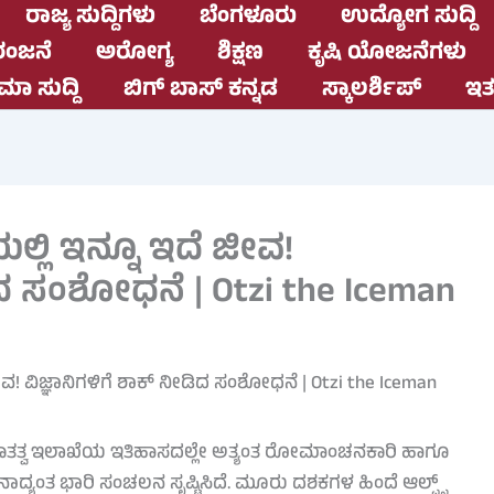
ರಾಜ್ಯ ಸುದ್ದಿಗಳು
ಬೆಂಗಳೂರು
ಉದ್ಯೋಗ ಸುದ್ದಿ
ಂಜನೆ
ಅರೋಗ್ಯ
ಶಿಕ್ಷಣ
ಕೃಷಿ ಯೋಜನೆಗಳು
ಮಾ ಸುದ್ದಿ
ಬಿಗ್ ಬಾಸ್ ಕನ್ನಡ
ಸ್ಕಾಲರ್ಶಿಪ್
ಇತರ
ಯಲ್ಲಿ ಇನ್ನೂ ಇದೆ ಜೀವ!
ಡಿದ ಸಂಶೋಧನೆ | Otzi the Iceman
 ಪುರಾತತ್ವ ಇಲಾಖೆಯ ಇತಿಹಾಸದಲ್ಲೇ ಅತ್ಯಂತ ರೋಮಾಂಚನಕಾರಿ ಹಾಗೂ
ದ್ಯಂತ ಭಾರಿ ಸಂಚಲನ ಸೃಷ್ಟಿಸಿದೆ. ಮೂರು ದಶಕಗಳ ಹಿಂದೆ ಆಲ್ಪ್ಸ್