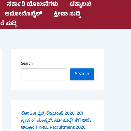
ಸರ್ಕಾರಿ ಯೋಜನೆಗಳು
ಟೆಕ್ನಾಲಜಿ
ಆಟೋಮೊಬೈಲ್
ಕ್ರೀಡಾ ಸುದ್ದಿ
ೆ ಸುದ್ದಿ
Search
Search
ಕೊಂಕಣ ರೈಲ್ವೆ ನೇಮಕಾತಿ 2026: 201
ಸ್ಟೇಷನ್ ಮಾಸ್ಟರ್, ALP ಹುದ್ದೆಗಳಿಗೆ ಅರ್ಜಿ
ಅಹ್ವಾನ । KRCL Recruitment 2026