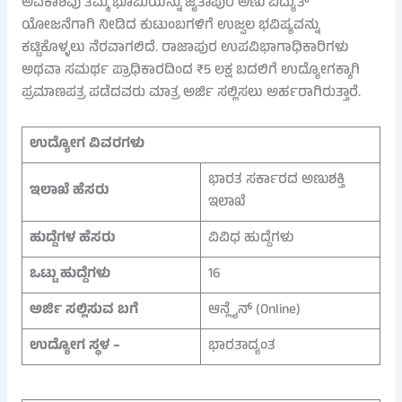
ಅವಕಾಶವು ತಮ್ಮ ಭೂಮಿಯನ್ನು ಜೈತಾಪುರ ಅಣು ವಿದ್ಯುತ್
ಯೋಜನೆಗಾಗಿ ನೀಡಿದ ಕುಟುಂಬಗಳಿಗೆ ಉಜ್ವಲ ಭವಿಷ್ಯವನ್ನು
ಕಟ್ಟಿಕೊಳ್ಳಲು ನೆರವಾಗಲಿದೆ. ರಾಜಾಪುರ ಉಪವಿಭಾಗಾಧಿಕಾರಿಗಳು
ಅಥವಾ ಸಮರ್ಥ ಪ್ರಾಧಿಕಾರದಿಂದ ₹5 ಲಕ್ಷ ಬದಲಿಗೆ ಉದ್ಯೋಗಕ್ಕಾಗಿ
ಪ್ರಮಾಣಪತ್ರ ಪಡೆದವರು ಮಾತ್ರ ಅರ್ಜಿ ಸಲ್ಲಿಸಲು ಅರ್ಹರಾಗಿರುತ್ತಾರೆ.
ಉದ್ಯೋಗ ವಿವರಗಳು
ಭಾರತ ಸರ್ಕಾರದ ಅಣುಶಕ್ತಿ
ಇಲಾಖೆ ಹೆಸರು
ಇಲಾಖೆ
ಹುದ್ದೆಗಳ ಹೆಸರು
ವಿವಿಧ ಹುದ್ದೆಗಳು
ಒಟ್ಟು ಹುದ್ದೆಗಳು
16
ಅರ್ಜಿ ಸಲ್ಲಿಸುವ ಬಗೆ
ಆನ್ಲೈನ್ (Online)
ಉದ್ಯೋಗ ಸ್ಥಳ –
ಭಾರತಾದ್ಯಂತ