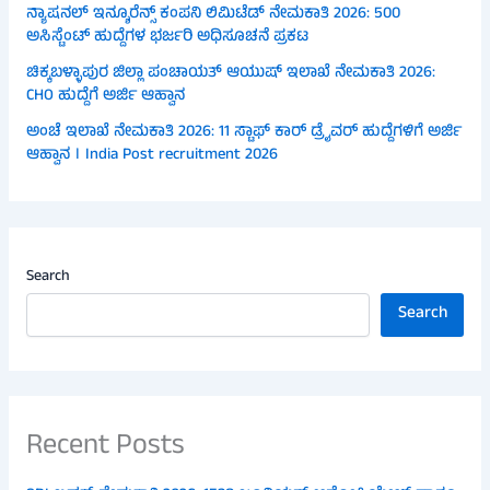
ನ್ಯಾಷನಲ್ ಇನ್ಶೂರೆನ್ಸ್ ಕಂಪನಿ ಲಿಮಿಟೆಡ್ ನೇಮಕಾತಿ 2026: 500
ಅಸಿಸ್ಟೆಂಟ್ ಹುದ್ದೆಗಳ ಭರ್ಜರಿ ಅಧಿಸೂಚನೆ ಪ್ರಕಟ
ಚಿಕ್ಕಬಳ್ಳಾಪುರ ಜಿಲ್ಲಾ ಪಂಚಾಯತ್ ಆಯುಷ್ ಇಲಾಖೆ ನೇಮಕಾತಿ 2026:
CHO ಹುದ್ದೆಗೆ ಅರ್ಜಿ ಆಹ್ವಾನ
ಅಂಚೆ ಇಲಾಖೆ ನೇಮಕಾತಿ 2026: 11 ಸ್ಟಾಫ್ ಕಾರ್ ಡ್ರೈವರ್ ಹುದ್ದೆಗಳಿಗೆ ಅರ್ಜಿ
ಆಹ್ವಾನ । India Post recruitment 2026
Search
Search
Recent Posts