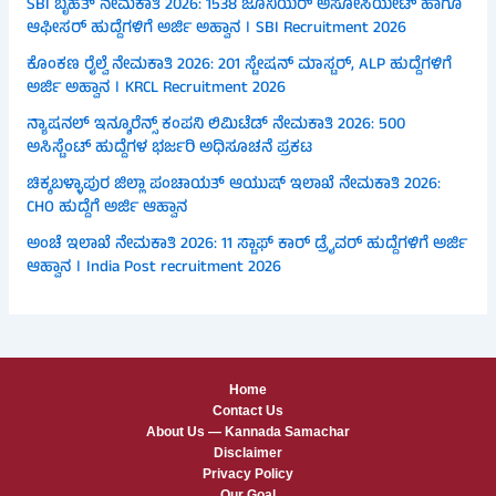
SBI ಬೃಹತ್ ನೇಮಕಾತಿ 2026: 1538 ಜೂನಿಯರ್ ಅಸೋಸಿಯೇಟ್ ಹಾಗೂ
ಆಫೀಸರ್ ಹುದ್ದೆಗಳಿಗೆ ಅರ್ಜಿ ಅಹ್ವಾನ । SBI Recruitment 2026
ಕೊಂಕಣ ರೈಲ್ವೆ ನೇಮಕಾತಿ 2026: 201 ಸ್ಟೇಷನ್ ಮಾಸ್ಟರ್, ALP ಹುದ್ದೆಗಳಿಗೆ
ಅರ್ಜಿ ಅಹ್ವಾನ । KRCL Recruitment 2026
ನ್ಯಾಷನಲ್ ಇನ್ಶೂರೆನ್ಸ್ ಕಂಪನಿ ಲಿಮಿಟೆಡ್ ನೇಮಕಾತಿ 2026: 500
ಅಸಿಸ್ಟೆಂಟ್ ಹುದ್ದೆಗಳ ಭರ್ಜರಿ ಅಧಿಸೂಚನೆ ಪ್ರಕಟ
ಚಿಕ್ಕಬಳ್ಳಾಪುರ ಜಿಲ್ಲಾ ಪಂಚಾಯತ್ ಆಯುಷ್ ಇಲಾಖೆ ನೇಮಕಾತಿ 2026:
CHO ಹುದ್ದೆಗೆ ಅರ್ಜಿ ಆಹ್ವಾನ
ಅಂಚೆ ಇಲಾಖೆ ನೇಮಕಾತಿ 2026: 11 ಸ್ಟಾಫ್ ಕಾರ್ ಡ್ರೈವರ್ ಹುದ್ದೆಗಳಿಗೆ ಅರ್ಜಿ
ಆಹ್ವಾನ । India Post recruitment 2026
Home
Contact Us
About Us — Kannada Samachar
Disclaimer
Privacy Policy
Our Goal