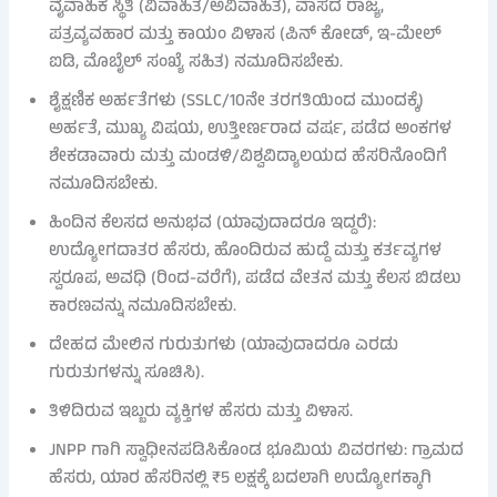
ವೈವಾಹಿಕ ಸ್ಥಿತಿ (ವಿವಾಹಿತ/ಅವಿವಾಹಿತ), ವಾಸದ ರಾಜ್ಯ,
ಪತ್ರವ್ಯವಹಾರ ಮತ್ತು ಕಾಯಂ ವಿಳಾಸ (ಪಿನ್ ಕೋಡ್, ಇ-ಮೇಲ್
ಐಡಿ, ಮೊಬೈಲ್ ಸಂಖ್ಯೆ ಸಹಿತ) ನಮೂದಿಸಬೇಕು.
ಶೈಕ್ಷಣಿಕ ಅರ್ಹತೆಗಳು (SSLC/10ನೇ ತರಗತಿಯಿಂದ ಮುಂದಕ್ಕೆ)
ಅರ್ಹತೆ, ಮುಖ್ಯ ವಿಷಯ, ಉತ್ತೀರ್ಣರಾದ ವರ್ಷ, ಪಡೆದ ಅಂಕಗಳ
ಶೇಕಡಾವಾರು ಮತ್ತು ಮಂಡಳಿ/ವಿಶ್ವವಿದ್ಯಾಲಯದ ಹೆಸರಿನೊಂದಿಗೆ
ನಮೂದಿಸಬೇಕು.
ಹಿಂದಿನ ಕೆಲಸದ ಅನುಭವ (ಯಾವುದಾದರೂ ಇದ್ದರೆ):
ಉದ್ಯೋಗದಾತರ ಹೆಸರು, ಹೊಂದಿರುವ ಹುದ್ದೆ ಮತ್ತು ಕರ್ತವ್ಯಗಳ
ಸ್ವರೂಪ, ಅವಧಿ (ರಿಂದ-ವರೆಗೆ), ಪಡೆದ ವೇತನ ಮತ್ತು ಕೆಲಸ ಬಿಡಲು
ಕಾರಣವನ್ನು ನಮೂದಿಸಬೇಕು.
ದೇಹದ ಮೇಲಿನ ಗುರುತುಗಳು (ಯಾವುದಾದರೂ ಎರಡು
ಗುರುತುಗಳನ್ನು ಸೂಚಿಸಿ).
ತಿಳಿದಿರುವ ಇಬ್ಬರು ವ್ಯಕ್ತಿಗಳ ಹೆಸರು ಮತ್ತು ವಿಳಾಸ.
JNPP ಗಾಗಿ ಸ್ವಾಧೀನಪಡಿಸಿಕೊಂಡ ಭೂಮಿಯ ವಿವರಗಳು: ಗ್ರಾಮದ
ಹೆಸರು, ಯಾರ ಹೆಸರಿನಲ್ಲಿ ₹5 ಲಕ್ಷಕ್ಕೆ ಬದಲಾಗಿ ಉದ್ಯೋಗಕ್ಕಾಗಿ