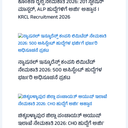
ಕೊಂಕಣ ರೈಲ್ವೆ ನೇಮಕಾತಿ 2026: 201 ಸ್ಟೇಷನ್
ಮಾಸ್ಟರ್, ALP ಹುದ್ದೆಗಳಿಗೆ ಅರ್ಜಿ ಅಹ್ವಾನ ।
KRCL Recruitment 2026
ನ್ಯಾಷನಲ್ ಇನ್ಶೂರೆನ್ಸ್ ಕಂಪನಿ ಲಿಮಿಟೆಡ್
ನೇಮಕಾತಿ 2026: 500 ಅಸಿಸ್ಟೆಂಟ್ ಹುದ್ದೆಗಳ
ಭರ್ಜರಿ ಅಧಿಸೂಚನೆ ಪ್ರಕಟ
ಚಿಕ್ಕಬಳ್ಳಾಪುರ ಜಿಲ್ಲಾ ಪಂಚಾಯತ್ ಆಯುಷ್
ಇಲಾಖೆ ನೇಮಕಾತಿ 2026: CHO ಹುದ್ದೆಗೆ ಅರ್ಜಿ