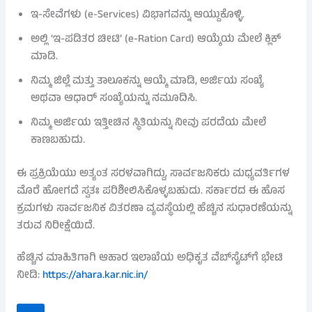
ಇ-ಸೇವೆಗಳು (e-Services) ವಿಭಾಗವನ್ನು ಆಯ್ದುಕೊಳ್ಳಿ.
ಅಲ್ಲಿ ‘ಇ-ಪಡಿತರ ಚೀಟಿ’ (e-Ration Card) ಆಯ್ಕೆಯ ಮೇಲೆ ಕ್ಲಿಕ್
ಮಾಡಿ.
ನಿಮ್ಮ ಜಿಲ್ಲೆ ಮತ್ತು ತಾಲೂಕನ್ನು ಆಯ್ಕೆ ಮಾಡಿ, ಅರ್ಜಿಯ ಸಂಖ್ಯೆ
ಅಥವಾ ಆಧಾರ್ ಸಂಖ್ಯೆಯನ್ನು ನಮೂದಿಸಿ.
ನಿಮ್ಮ ಅರ್ಜಿಯ ಇತ್ತೀಚಿನ ಸ್ಥಿತಿಯನ್ನು ನೀವು ಪರದೆಯ ಮೇಲೆ
ಕಾಣಬಹುದು.
ಈ ಪ್ರಕ್ರಿಯೆಯು ಅತ್ಯಂತ ಸರಳವಾಗಿದ್ದು, ಸಾರ್ವಜನಿಕರು ಮಧ್ಯವರ್ತಿಗಳ
ಮೊರೆ ಹೋಗದೆ ಸ್ವತಃ ಪರಿಶೀಲಿಸಿಕೊಳ್ಳಬಹುದು. ಸರ್ಕಾರದ ಈ ಹೊಸ
ಕ್ರಮಗಳು ಸಾರ್ವಜನಿಕ ವಿತರಣಾ ವ್ಯವಸ್ಥೆಯಲ್ಲಿ ಹೆಚ್ಚಿನ ಸುಧಾರಣೆಯನ್ನು
ತರುವ ನಿರೀಕ್ಷೆಯಿದೆ.
ಹೆಚ್ಚಿನ ಮಾಹಿತಿಗಾಗಿ ಆಹಾರ ಇಲಾಖೆಯ ಅಧಿಕೃತ ವೆಬ್‌ಸೈಟ್‌ಗೆ ಭೇಟಿ
ನೀಡಿ:
https://ahara.kar.nic.in/