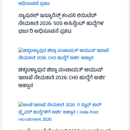
ನ್ಯಾಷನಲ್ ಇನ್ಶೂರೆನ್ಸ್ ಕಂಪನಿ ಲಿಮಿಟೆಡ್
ನೇಮಕಾತಿ 2026: 500 ಅಸಿಸ್ಟೆಂಟ್ ಹುದ್ದೆಗಳ
ಭರ್ಜರಿ ಅಧಿಸೂಚನೆ ಪ್ರಕಟ
ಚಿಕ್ಕಬಳ್ಳಾಪುರ ಜಿಲ್ಲಾ ಪಂಚಾಯತ್ ಆಯುಷ್
ಇಲಾಖೆ ನೇಮಕಾತಿ 2026: CHO ಹುದ್ದೆಗೆ ಅರ್ಜಿ
ಆಹ್ವಾನ