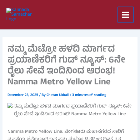
Skip
to
content
ನಮ್ಮ ಮೆಟ್ರೋ ಹಳದಿ ಮಾರ್ಗದ
ಪ್ರಯಾಣಿಕರಿಗೆ ಗುಡ್ ನ್ಯೂಸ್: 6ನೇ
ರೈಲು ಸೇವೆ ಇಂದಿನಿಂದ ಆರಂಭ!
Namma Metro Yellow Line
December 23, 2025
/ By
Chetan Ukkali
/
3 minutes of reading
Namma Metro Yellow Line: ಬೆಂಗಳೂರು ಮಹಾನಗರದ ಸಾರಿಗೆ
ವ್ಯವಸ್ಥೆಯ ಬೆನ್ನೆಲುಬಾಗಿರುವ ನಮ್ಮ ಮೆಟ್ರೋ ದಿನದಿಂದ ದಿನಕ್ಕೆ ತನ್ನ