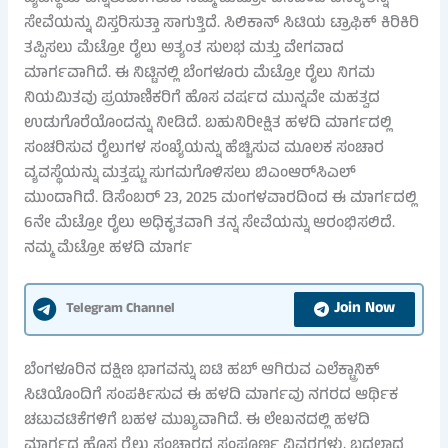
ಸೇವೆಯನ್ನು ವಿಸ್ತರಿಸುತ್ತಾ ಸಾಗುತ್ತಿದೆ. ಸಿಲಿಕಾನ್ ಸಿಟಿಯ ಟ್ರಾಫಿಕ್ ಕಿರಿಕಿರಿ
ತಪ್ಪಿಸಲು ಮೆಟ್ರೋ ರೈಲು ಅತ್ಯಂತ ಸುಲಭ ಮತ್ತು ವೇಗವಾದ
ಮಾರ್ಗವಾಗಿದೆ. ಈ ನಿಟ್ಟಿನಲ್ಲಿ ಬೆಂಗಳೂರು ಮೆಟ್ರೋ ರೈಲು ನಿಗಮ
ನಿಯಮಿತವು ಪ್ರಯಾಣಿಕರಿಗೆ ಹೊಸ ವರ್ಷದ ಮುನ್ನವೇ ಮಹತ್ವದ
ಉಡುಗೊರೆಯೊಂದನ್ನು ನೀಡಿದೆ. ಬಹುನಿರೀಕ್ಷಿತ ಹಳದಿ ಮಾರ್ಗದಲ್ಲಿ
ಸಂಚರಿಸುವ ರೈಲುಗಳ ಸಂಖ್ಯೆಯನ್ನು ಹೆಚ್ಚಿಸುವ ಮೂಲಕ ಸಂಚಾರ
ವ್ಯವಸ್ಥೆಯನ್ನು ಮತ್ತಷ್ಟು ಸುಗಮಗೊಳಿಸಲು ಬಿಎಂಆರ್‌ಸಿಎಲ್
ಮುಂದಾಗಿದೆ. ಡಿಸೆಂಬರ್ 23, 2025 ಮಂಗಳವಾರದಿಂದ ಈ ಮಾರ್ಗದಲ್ಲಿ
6ನೇ ಮೆಟ್ರೋ ರೈಲು ಅಧಿಕೃತವಾಗಿ ತನ್ನ ಸೇವೆಯನ್ನು ಆರಂಭಿಸಲಿದೆ.
ನಮ್ಮ ಮೆಟ್ರೋ ಹಳದಿ ಮಾರ್ಗ
Join Now
Telegram Channel
ಬೆಂಗಳೂರಿನ ದಕ್ಷಿಣ ಭಾಗವನ್ನು ಐಟಿ ಹಬ್ ಆಗಿರುವ ಎಲೆಕ್ಟ್ರಾನಿಕ್
ಸಿಟಿಯೊಂದಿಗೆ ಸಂಪರ್ಕಿಸುವ ಈ ಹಳದಿ ಮಾರ್ಗವು ನಗರದ ಆರ್ಥಿಕ
ಚಟುವಟಿಕೆಗಳಿಗೆ ಬಹಳ ಮುಖ್ಯವಾಗಿದೆ. ಈ ಲೇಖನದಲ್ಲಿ ಹಳದಿ
ಮಾರ್ಗದ ಹೊಸ ರೈಲು ಸಂಚಾರದ ಸಂಪೂರ್ಣ ವಿವರಗಳು, ಬದಲಾದ