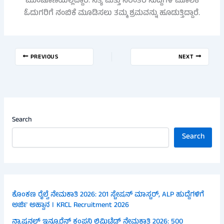
ಮುಂಚೂಣಿಯಲ್ಲಿದ್ದಾರೆ. ಸತ್ಯ ಮತ್ತು ನಿರಂತರ ಸುದ್ದಿಗಳ ಮೂಲಕ
ಓದುಗರಿಗೆ ನಂಬಿಕೆ ಮೂಡಿಸಲು ತಮ್ಮ ಶ್ರಮವನ್ನು ಹೂಡುತ್ತಿದ್ದಾರೆ.
PREVIOUS
NEXT
Search
Search
ಕೊಂಕಣ ರೈಲ್ವೆ ನೇಮಕಾತಿ 2026: 201 ಸ್ಟೇಷನ್ ಮಾಸ್ಟರ್, ALP ಹುದ್ದೆಗಳಿಗೆ
ಅರ್ಜಿ ಅಹ್ವಾನ । KRCL Recruitment 2026
ನ್ಯಾಷನಲ್ ಇನ್ಶೂರೆನ್ಸ್ ಕಂಪನಿ ಲಿಮಿಟೆಡ್ ನೇಮಕಾತಿ 2026: 500