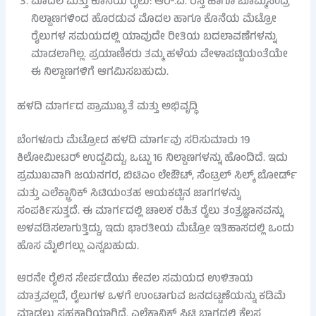
ಮೊದಲ ಮತ್ತು ಕೊನೆಯ ರೈಲು: ಆರ್.ವಿ. ರಸ್ತೆ ಹಾಗೂ ಬೊಮ್ಮಸಂದ್ರ
ನಿಲ್ದಾಣಗಳಿಂದ ಹೊರಡುವ ಮೊದಲ ಹಾಗೂ ಕೊನೆಯ ಮೆಟ್ರೋ
ರೈಲುಗಳ ಸಮಯದಲ್ಲಿ ಯಾವುದೇ ರೀತಿಯ ಬದಲಾವಣೆಗಳನ್ನು
ಮಾಡಲಾಗಿಲ್ಲ. ಪ್ರಯಾಣಿಕರು ತಮ್ಮ ಹಳೆಯ ವೇಳಾಪಟ್ಟಿಯಂತೆಯೇ
ಈ ನಿಲ್ದಾಣಗಳಿಗೆ ಆಗಮಿಸಬಹುದು.
ಹಳದಿ ಮಾರ್ಗದ ಪ್ರಾಮುಖ್ಯತೆ ಮತ್ತು ಅಭಿವೃದ್ಧಿ
ಬೆಂಗಳೂರು ಮೆಟ್ರೋದ ಹಳದಿ ಮಾರ್ಗವು ಸರಿಸುಮಾರು 19
ಕಿಲೋಮೀಟರ್ ಉದ್ದವಿದ್ದು, ಒಟ್ಟು 16 ನಿಲ್ದಾಣಗಳನ್ನು ಹೊಂದಿದೆ. ಇದು
ಪ್ರಮುಖವಾಗಿ ಜಯನಗರ, ಬಿಟಿಎಂ ಲೇಔಟ್, ಸೆಂಟ್ರಲ್ ಸಿಲ್ಕ್ ಬೋರ್ಡ್
ಮತ್ತು ಎಲೆಕ್ಟ್ರಾನಿಕ್ ಸಿಟಿಯಂತಹ ಆಯಕಟ್ಟಿನ ಜಾಗಗಳನ್ನು
ಸಂಪರ್ಕಿಸುತ್ತದೆ. ಈ ಮಾರ್ಗದಲ್ಲಿ ಚಾಲಕ ರಹಿತ ರೈಲು ತಂತ್ರಜ್ಞಾನವನ್ನು
ಅಳವಡಿಸಲಾಗುತ್ತಿದ್ದು, ಇದು ಭಾರತೀಯ ಮೆಟ್ರೋ ಇತಿಹಾಸದಲ್ಲಿ ಒಂದು
ಹೊಸ ಮೈಲಿಗಲ್ಲು ಎನ್ನಬಹುದು.
ಆರನೇ ರೈಲಿನ ಸೇರ್ಪಡೆಯು ಕೇವಲ ಸಮಯದ ಉಳಿತಾಯ
ಮಾತ್ರವಲ್ಲದೆ, ರೈಲುಗಳ ಒಳಗೆ ಉಂಟಾಗುವ ಜನದಟ್ಟಣೆಯನ್ನು ಕಡಿಮೆ
ಮಾಡಲು ಸಹಕಾರಿಯಾಗಿದೆ. ಎಲೆಕ್ಟ್ರಾನಿಕ್ ಸಿಟಿ ಭಾಗದಲ್ಲಿ ಕೆಲಸ