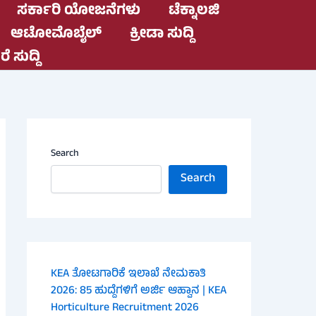
ಸರ್ಕಾರಿ ಯೋಜನೆಗಳು
ಟೆಕ್ನಾಲಜಿ
ಆಟೋಮೊಬೈಲ್
ಕ್ರೀಡಾ ಸುದ್ದಿ
ೆ ಸುದ್ದಿ
Search
Search
KEA ತೋಟಗಾರಿಕೆ ಇಲಾಖೆ ನೇಮಕಾತಿ
2026: 85 ಹುದ್ದೆಗಳಿಗೆ ಅರ್ಜಿ ಆಹ್ವಾನ | KEA
Horticulture Recruitment 2026