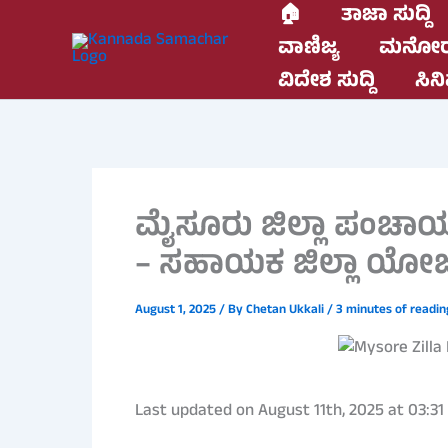
Skip
🏠
ತಾಜಾ ಸುದ್ದಿ
to
ವಾಣಿಜ್ಯ
ಮನೋರ
content
ವಿದೇಶ ಸುದ್ದಿ
ಸಿನಿ
ಮೈಸೂರು ಜಿಲ್ಲಾ ಪಂಚಾ
– ಸಹಾಯಕ ಜಿಲ್ಲಾ ಯೋಜನಾ
August 1, 2025
/ By
Chetan Ukkali
/
3 minutes of readin
Last updated on August 11th, 2025 at 03:3