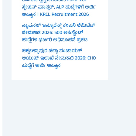
ಕೊಂಕಣ ರೈಲ್ವೆ ನೇಮಕಾತಿ 2026: 201
ಸ್ಟೇಷನ್ ಮಾಸ್ಟರ್, ALP ಹುದ್ದೆಗಳಿಗೆ ಅರ್ಜಿ
ಅಹ್ವಾನ । KRCL Recruitment 2026
ನ್ಯಾಷನಲ್ ಇನ್ಶೂರೆನ್ಸ್ ಕಂಪನಿ ಲಿಮಿಟೆಡ್
ನೇಮಕಾತಿ 2026: 500 ಅಸಿಸ್ಟೆಂಟ್
ಹುದ್ದೆಗಳ ಭರ್ಜರಿ ಅಧಿಸೂಚನೆ ಪ್ರಕಟ
ಚಿಕ್ಕಬಳ್ಳಾಪುರ ಜಿಲ್ಲಾ ಪಂಚಾಯತ್
ಆಯುಷ್ ಇಲಾಖೆ ನೇಮಕಾತಿ 2026: CHO
ಹುದ್ದೆಗೆ ಅರ್ಜಿ ಆಹ್ವಾನ