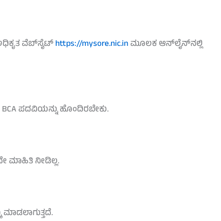
ಧಿಕೃತ ವೆಬ್‌ಸೈಟ್
https://mysore.nic.in
ಮೂಲಕ ಆನ್‌ಲೈನ್‌ನಲ್ಲಿ
ವಾ BCA ಪದವಿಯನ್ನು ಹೊಂದಿರಬೇಕು.
ಮಾಹಿತಿ ನೀಡಿಲ್ಲ.
 ಮಾಡಲಾಗುತ್ತದೆ.