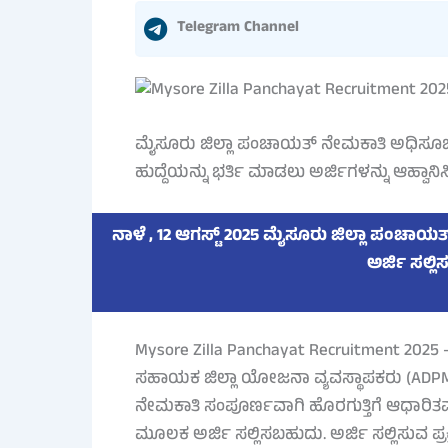
Telegram Channel
ಮೈಸೂರು ಜಿಲ್ಲಾ ಪಂಚಾಯತ್ ನೇಮಕಾತಿ ಅಧಿಸೂಚ
ಹುದ್ದೆಯನ್ನು ಭರ್ತಿ ಮಾಡಲು ಅರ್ಜಿಗಳನ್ನು ಆಹ್ವಾನಿಸಿ
ನಾಳೆ , 12 ಆಗಸ್ಟ್ 2025 ಮೈಸೂರು ಜಿಲ್ಲಾ ಪಂಚಾಯ
ಅರ್ಜಿ ಸಲ್ಲ
Mysore Zilla Panchayat Recruitment 2
ಸಹಾಯಕ ಜಿಲ್ಲಾ ಯೋಜನಾ ವ್ಯವಸ್ಥಾಪಕರು (ADPM) ಹು
ನೇಮಕಾತಿ ಸಂಪೂರ್ಣವಾಗಿ ಹೊರಗುತ್ತಿಗೆ ಆಧಾರಿತವಾಗಿ
ಮೂಲಕ ಅರ್ಜಿ ಸಲ್ಲಿಸಬಹುದು. ಅರ್ಜಿ ಸಲ್ಲಿಸುವ ಪ್ರಕ