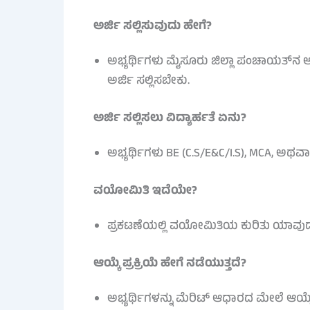
ಅರ್ಜಿ ಸಲ್ಲಿಸುವುದು ಹೇಗೆ?
ಅಭ್ಯರ್ಥಿಗಳು ಮೈಸೂರು ಜಿಲ್ಲಾ ಪಂಚಾಯತ್‌ನ ಅ
ಅರ್ಜಿ ಸಲ್ಲಿಸಬೇಕು.
ಅರ್ಜಿ ಸಲ್ಲಿಸಲು ವಿದ್ಯಾರ್ಹತೆ ಏನು?
ಅಭ್ಯರ್ಥಿಗಳು BE (C.S/E&C/I.S), MCA, ಅಥ
ವಯೋಮಿತಿ ಇದೆಯೇ?
ಪ್ರಕಟಣೆಯಲ್ಲಿ ವಯೋಮಿತಿಯ ಕುರಿತು ಯಾವುದೇ 
ಆಯ್ಕೆ ಪ್ರಕ್ರಿಯೆ ಹೇಗೆ ನಡೆಯುತ್ತದೆ?
ಅಭ್ಯರ್ಥಿಗಳನ್ನು ಮೆರಿಟ್ ಆಧಾರದ ಮೇಲೆ ಆಯ್ಕೆ