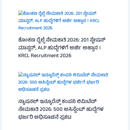
ಕೊಂಕಣ ರೈಲ್ವೆ ನೇಮಕಾತಿ 2026: 201 ಸ್ಟೇಷನ್
ಮಾಸ್ಟರ್, ALP ಹುದ್ದೆಗಳಿಗೆ ಅರ್ಜಿ ಅಹ್ವಾನ ।
KRCL Recruitment 2026
ನ್ಯಾಷನಲ್ ಇನ್ಶೂರೆನ್ಸ್ ಕಂಪನಿ ಲಿಮಿಟೆಡ್
ನೇಮಕಾತಿ 2026: 500 ಅಸಿಸ್ಟೆಂಟ್ ಹುದ್ದೆಗಳ
ಭರ್ಜರಿ ಅಧಿಸೂಚನೆ ಪ್ರಕಟ