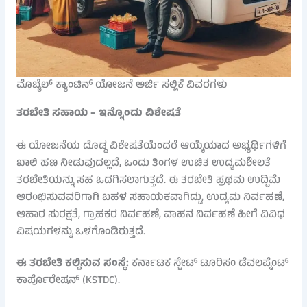
ಮೊಬೈಲ್ ಕ್ಯಾಂಟಿನ್ ಯೋಜನೆ ಅರ್ಜಿ ಸಲ್ಲಿಕೆ ವಿವರಗಳು
ತರಬೇತಿ ಸಹಾಯ – ಇನ್ನೊಂದು ವಿಶೇಷತೆ
ಈ ಯೋಜನೆಯ ದೊಡ್ಡ ವಿಶೇಷತೆಯೆಂದರೆ ಆಯ್ಕೆಯಾದ ಅಭ್ಯರ್ಥಿಗಳಿಗೆ
ಖಾಲಿ ಹಣ ನೀಡುವುದಲ್ಲದೆ, ಒಂದು ತಿಂಗಳ ಉಚಿತ ಉದ್ಯಮಶೀಲತೆ
ತರಬೇತಿಯನ್ನು ಸಹ ಒದಗಿಸಲಾಗುತ್ತದೆ. ಈ ತರಬೇತಿ ಪ್ರಥಮ ಉದ್ದಿಮೆ
ಆರಂಭಿಸುವವರಿಗಾಗಿ ಬಹಳ ಸಹಾಯಕವಾಗಿದ್ದು, ಉದ್ಯಮ ನಿರ್ವಹಣೆ,
ಆಹಾರ ಸುರಕ್ಷತೆ, ಗ್ರಾಹಕರ ನಿರ್ವಹಣೆ, ವಾಹನ ನಿರ್ವಹಣೆ ಹೀಗೆ ವಿವಿಧ
ವಿಷಯಗಳನ್ನು ಒಳಗೊಂಡಿರುತ್ತದೆ.
ಈ ತರಬೇತಿ ಕಲ್ಪಿಸುವ ಸಂಸ್ಥೆ:
ಕರ್ನಾಟಕ ಸ್ಟೇಟ್ ಟೂರಿಸಂ ಡೆವಲಪ್ಮೆಂಟ್
ಕಾರ್ಪೊರೇಷನ್ (KSTDC).