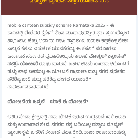
ಮೊಬೈಲ್ ಕ್ಯಾಂಟಿನ್ ಸಬ್ಸಿಡಿ ಯೋಜನೆ
2025
mobile canteen subsidy scheme Karnataka 2025 – ಈ
ಕಾಲದಲ್ಲಿ ಬೇರೆವರ ಕೈಕೆಳಗೆ ಕೆಲಸ ಮಾಡುವುದಕ್ಕಿಂತ ಸ್ವತಃ ಸ್ವ ಉದ್ಯೋಗ
ಪ್ರಾರಂಭಿಸಿ ಹೆಚ್ಚು ಆದಾಯ ಗಳಿಸಿ ಸ್ವಾವಲಂಬಿ ಬದುಕು ಕಟ್ಟಿಕೊಳ್ಳಬೇಕು
ಎನ್ನುವ ಕನಸು ಬಹುತೇಕ ಯುವಕರದ್ದು. ಈ ಕನಸಿಗೆ ನೆರವಾಗಲು
ಕರ್ನಾಟಕ ಸರ್ಕಾರದ ಪ್ರವಾಸೋದ್ಯಮ ಇಲಾಖೆ
ಮೊಬೈಲ್ ಕ್ಯಾಂಟಿನ್
ಸಬ್ಸಿಡಿ ಯೋಜನೆ
ರೂಪು ಮಾಡಿದೆ. ಬಹಳ ಕಡಿಮೆ ಬಂಡವಾಳದೊಂದಿಗೆ
ಹೆಚ್ಚು ಲಾಭ ನೀಡಬಲ್ಲ ಈ ಯೋಜನೆ ಗ್ರಾಮೀಣ ಮತ್ತು ನಗರ ಪ್ರದೇಶದ
ಪರಿಶಿಷ್ಟ ಜಾತಿ ಮತ್ತು ಪರಿಶಿಷ್ಟ ಪಂಗಡ ಯುವಕರಿಗೆ
ಸುವರ್ಣಾವಕಾಶವಾಗಿದೆ.
ಯೋಜನೆಯ ಹಿನ್ನೆಲೆ – ಯಾಕೆ ಈ ಯೋಜನೆ?
ಅತಿಥಿ ಸೇವಾ ಕ್ಷೇತ್ರದಲ್ಲಿ ಸದಾ ಬೇಡಿಕೆ ಇರುವ ಉದ್ಯಮವೆಂದರೆ ಊಟ
ಮತ್ತು ಉಪಾಹಾರ ಸೇವೆ. ನಗರದ ರಸ್ತೆ ಬದಿಯಲ್ಲಿ ಹತ್ತಾರು ಮೊಬೈಲ್
ಕ್ಯಾಂಟೀನ್ಗಳು ಜನರಿಗೆ ತಂಪಾದ ಚಹಾ, ತಿಂಡಿ, ತಾಜಾ ಉಪಾಹಾರವನ್ನು