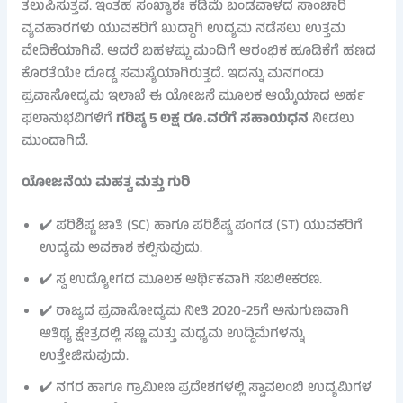
ತಲುಪಿಸುತ್ತವೆ. ಇಂತಹ ಸಂಖ್ಯಾಶಃ ಕಡಿಮೆ ಬಂಡವಾಳದ ಸಾಂಚಾರಿ
ವ್ಯವಹಾರಗಳು ಯುವಕರಿಗೆ ಖುದ್ದಾಗಿ ಉದ್ಯಮ ನಡೆಸಲು ಉತ್ತಮ
ವೇದಿಕೆಯಾಗಿವೆ. ಆದರೆ ಬಹಳಷ್ಟು ಮಂದಿಗೆ ಆರಂಭಿಕ ಹೂಡಿಕೆಗೆ ಹಣದ
ಕೊರತೆಯೇ ದೊಡ್ಡ ಸಮಸ್ಯೆಯಾಗಿರುತ್ತದೆ. ಇದನ್ನು ಮನಗಂಡು
ಪ್ರವಾಸೋದ್ಯಮ ಇಲಾಖೆ ಈ ಯೋಜನೆ ಮೂಲಕ ಆಯ್ಕೆಯಾದ ಅರ್ಹ
ಫಲಾನುಭವಿಗಳಿಗೆ
ಗರಿಷ್ಠ 5 ಲಕ್ಷ ರೂ.ವರೆಗೆ ಸಹಾಯಧನ
ನೀಡಲು
ಮುಂದಾಗಿದೆ.
ಯೋಜನೆಯ ಮಹತ್ವ ಮತ್ತು ಗುರಿ
✔️ ಪರಿಶಿಷ್ಟ ಜಾತಿ (SC) ಹಾಗೂ ಪರಿಶಿಷ್ಟ ಪಂಗಡ (ST) ಯುವಕರಿಗೆ
ಉದ್ಯಮ ಅವಕಾಶ ಕಲ್ಪಿಸುವುದು.
✔️ ಸ್ವ ಉದ್ಯೋಗದ ಮೂಲಕ ಆರ್ಥಿಕವಾಗಿ ಸಬಲೀಕರಣ.
✔️ ರಾಜ್ಯದ ಪ್ರವಾಸೋದ್ಯಮ ನೀತಿ 2020-25ಗೆ ಅನುಗುಣವಾಗಿ
ಆತಿಥ್ಯ ಕ್ಷೇತ್ರದಲ್ಲಿ ಸಣ್ಣ ಮತ್ತು ಮಧ್ಯಮ ಉದ್ದಿಮೆಗಳನ್ನು
ಉತ್ತೇಜಿಸುವುದು.
✔️ ನಗರ ಹಾಗೂ ಗ್ರಾಮೀಣ ಪ್ರದೇಶಗಳಲ್ಲಿ ಸ್ವಾವಲಂಬಿ ಉದ್ಯಮಿಗಳ