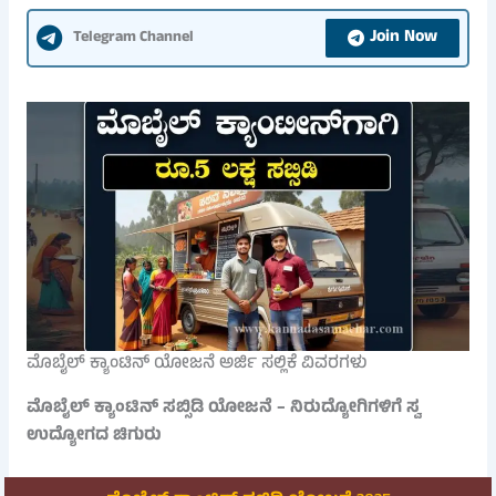
Join Now
Telegram Channel
ಮೊಬೈಲ್ ಕ್ಯಾಂಟಿನ್ ಯೋಜನೆ ಅರ್ಜಿ ಸಲ್ಲಿಕೆ ವಿವರಗಳು
ಮೊಬೈಲ್ ಕ್ಯಾಂಟಿನ್ ಸಬ್ಸಿಡಿ ಯೋಜನೆ – ನಿರುದ್ಯೋಗಿಗಳಿಗೆ ಸ್ವ
ಉದ್ಯೋಗದ ಚಿಗುರು