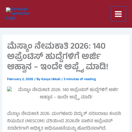
Skip
to
content
ಮೆಸ್ಕಾಂ ನೇಮಕಾತಿ 2026: 140
ಅಪ್ರೆಂಟಿಸ್ ಹುದ್ದೆಗಳಿಗೆ ಅರ್ಜಿ
ಆಹ್ವಾನ – ಇಂದೇ ಅಪ್ಲೈ ಮಾಡಿ!
February 2, 2026
/ By
Kavya Ukkali
/
3 minutes of reading
ಮೆಸ್ಕಾಂ ನೇಮಕಾತಿ 2026: ಮಂಗಳೂರು ವಿದ್ಯುತ್ ಸರಬರಾಜು ಕಂಪನಿ
ನಿಯಮಿತ (MESCOM) ವತಿಯಿಂದ 2026ನೇ ಸಾಲಿನ ಅಪ್ರೆಂಟಿಸ್
ತರಬೇತಿಗಾಗಿ ಅಧಿಕೃತ ಅಧಿಸೂಚನೆಯನ್ನು ಹೊರಡಿಸಲಾಗಿದೆ.