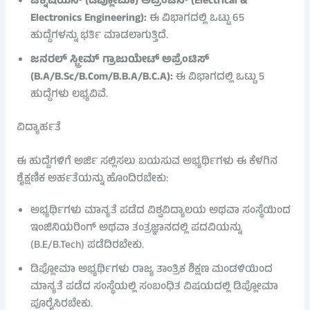
ಟೆಕ್ನಿಷಿಯನ್ (ಡಿಪ್ಲೋಮಾ) ಅಪ್ರೆಂಟಿಸ್ (Electrical &
Electronics Engineering):
ಈ ವಿಭಾಗದಲ್ಲಿ ಒಟ್ಟು 65
ಹುದ್ದೆಗಳನ್ನು ಭರ್ತಿ ಮಾಡಲಾಗುತ್ತಿದೆ.
ಜನರಲ್ ಸ್ಟ್ರೀಮ್ ಗ್ರಾಜುಯೇಟ್ ಅಪ್ರೆಂಟಿಸ್
(B.A/B.Sc/B.Com/B.B.A/B.C.A):
ಈ ವಿಭಾಗದಲ್ಲಿ ಒಟ್ಟು 5
ಹುದ್ದೆಗಳು ಲಭ್ಯವಿವೆ.
ವಿದ್ಯಾರ್ಹತೆ
ಈ ಹುದ್ದೆಗಳಿಗೆ ಅರ್ಜಿ ಸಲ್ಲಿಸಲು ಬಯಸುವ ಅಭ್ಯರ್ಥಿಗಳು ಈ ಕೆಳಗಿನ
ಶೈಕ್ಷಣಿಕ ಅರ್ಹತೆಯನ್ನು ಹೊಂದಿರಬೇಕು:
ಅಭ್ಯರ್ಥಿಗಳು ಮಾನ್ಯತೆ ಪಡೆದ ವಿಶ್ವವಿದ್ಯಾಲಯ ಅಥವಾ ಸಂಸ್ಥೆಯಿಂದ
ಇಂಜಿನಿಯರಿಂಗ್ ಅಥವಾ ತಂತ್ರಜ್ಞಾನದಲ್ಲಿ ಪದವಿಯನ್ನು
(B.E/B.Tech) ಪಡೆದಿರಬೇಕು.
ಡಿಪ್ಲೋಮಾ ಅಭ್ಯರ್ಥಿಗಳು ರಾಜ್ಯ ತಾಂತ್ರಿಕ ಶಿಕ್ಷಣ ಮಂಡಳಿಯಿಂದ
ಮಾನ್ಯತೆ ಪಡೆದ ಸಂಸ್ಥೆಯಲ್ಲಿ ಸಂಬಂಧಿತ ವಿಷಯದಲ್ಲಿ ಡಿಪ್ಲೋಮಾ
ಪೂರೈಸಿರಬೇಕು.