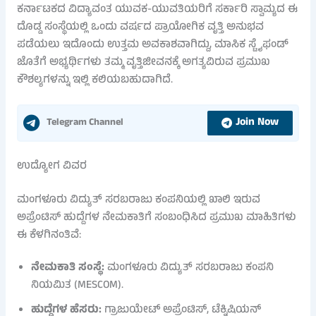
ಕರ್ನಾಟಕದ ವಿದ್ಯಾವಂತ ಯುವಕ-ಯುವತಿಯರಿಗೆ ಸರ್ಕಾರಿ ಸ್ವಾಮ್ಯದ ಈ
ದೊಡ್ಡ ಸಂಸ್ಥೆಯಲ್ಲಿ ಒಂದು ವರ್ಷದ ಪ್ರಾಯೋಗಿಕ ವೃತ್ತಿ ಅನುಭವ
ಪಡೆಯಲು ಇದೊಂದು ಉತ್ತಮ ಅವಕಾಶವಾಗಿದ್ದು, ಮಾಸಿಕ ಸ್ಟೈಫಂಡ್
ಜೊತೆಗೆ ಅಭ್ಯರ್ಥಿಗಳು ತಮ್ಮ ವೃತ್ತಿಜೀವನಕ್ಕೆ ಅಗತ್ಯವಿರುವ ಪ್ರಮುಖ
ಕೌಶಲ್ಯಗಳನ್ನು ಇಲ್ಲಿ ಕಲಿಯಬಹುದಾಗಿದೆ.
Join Now
Telegram Channel
ಉದ್ಯೋಗ ವಿವರ
ಮಂಗಳೂರು ವಿದ್ಯುತ್ ಸರಬರಾಜು ಕಂಪನಿಯಲ್ಲಿ ಖಾಲಿ ಇರುವ
ಅಪ್ರೆಂಟಿಸ್ ಹುದ್ದೆಗಳ ನೇಮಕಾತಿಗೆ ಸಂಬಂಧಿಸಿದ ಪ್ರಮುಖ ಮಾಹಿತಿಗಳು
ಈ ಕೆಳಗಿನಂತಿವೆ:
ನೇಮಕಾತಿ ಸಂಸ್ಥೆ:
ಮಂಗಳೂರು ವಿದ್ಯುತ್ ಸರಬರಾಜು ಕಂಪನಿ
ನಿಯಮಿತ (MESCOM).
ಹುದ್ದೆಗಳ ಹೆಸರು:
ಗ್ರಾಜುಯೇಟ್ ಅಪ್ರೆಂಟಿಸ್, ಟೆಕ್ನಿಷಿಯನ್