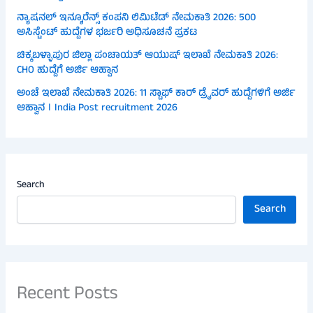
ನ್ಯಾಷನಲ್ ಇನ್ಶೂರೆನ್ಸ್ ಕಂಪನಿ ಲಿಮಿಟೆಡ್ ನೇಮಕಾತಿ 2026: 500
ಅಸಿಸ್ಟೆಂಟ್ ಹುದ್ದೆಗಳ ಭರ್ಜರಿ ಅಧಿಸೂಚನೆ ಪ್ರಕಟ
ಚಿಕ್ಕಬಳ್ಳಾಪುರ ಜಿಲ್ಲಾ ಪಂಚಾಯತ್ ಆಯುಷ್ ಇಲಾಖೆ ನೇಮಕಾತಿ 2026:
CHO ಹುದ್ದೆಗೆ ಅರ್ಜಿ ಆಹ್ವಾನ
ಅಂಚೆ ಇಲಾಖೆ ನೇಮಕಾತಿ 2026: 11 ಸ್ಟಾಫ್ ಕಾರ್ ಡ್ರೈವರ್ ಹುದ್ದೆಗಳಿಗೆ ಅರ್ಜಿ
ಆಹ್ವಾನ । India Post recruitment 2026
Search
Search
Recent Posts