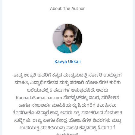
About The Author
Kavya Ukkali
ಕಾವ್ಯ ಉಕ್ಕಲಿ ಅವರಿಗೆ ಕನ್ನಡ ಮಾಧ್ಯಮದಲ್ಲಿ ಸರ್ಕಾರಿ ಉದ್ಯೋಗ
ಮಾಹಿತಿ, ವಿದ್ಯಾರ್ಥಿವೇತನ ಮತ್ತು ಸರಕಾರಿ ಯೋಜನೆಗಳ ಕುರಿತು
ಬರೆಯುವಲ್ಲಿ 5 ವರ್ಷಗಳ ಅನುಭವವಿದೆ. ಅವರು
KannadaSamachar.com ವೆಬ್‌ಸೈಟ್‌ನಲ್ಲಿ ನಿಖರ, ಪರಿಶೀಲಿತ
ಹಾಗೂ ನಂಬಲರ್ಹ ಮಾಹಿತಿಯನ್ನು ಓದುಗರಿಗೆ ತಲುಪಿಸಲು
ತೊಡಗಿಸಿಕೊಂಡಿದ್ದಾರೆ.ಕಾವ್ಯ ಅವರು ನಿತ್ಯ ನವೀಕರಿಸಿದ ನೇಮಕಾತಿ
ಸುದ್ದಿಗಳು, ರಾಜ್ಯ ಹಾಗೂ ಕೇಂದ್ರ ಯೋಜನೆಗಳ ವಿವರಗಳು ಮತ್ತು
ಉಪಯುಕ್ತ ಮಾಹಿತಿಯನ್ನು ಸುಲಭ ಕನ್ನಡದಲ್ಲಿ ಓದುಗರಿಗೆ