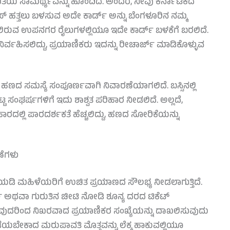
ಮತೆಯ ಸಾಮರ್ಥ್ಯವನ್ನು ಹೊಂದಿದೆ. ಅಂದರೆ, ನೀವು ಕರ್ನಾಟಕದ
ಸ್ ಹತ್ತಲು ಬಳಸುವ ಅದೇ ಕಾರ್ಡ್ ಅನ್ನು ಬೆಂಗಳೂರಿನ ನಮ್ಮ
ಲಿರುವ ಉಪನಗರ ರೈಲುಗಳಲ್ಲಿಯೂ ಇದೇ ಕಾರ್ಡ್ ಬಳಕೆಗೆ ಬರಲಿದೆ.
ರ್ವಹಿಸಲಿದ್ದು, ಪ್ರಯಾಣಿಕರು ಇದನ್ನು ರೀಚಾರ್ಜ್ ಮಾಡಿಕೊಳ್ಳುವ
 ಹಣದ ಸಮಸ್ಯೆ ಸಂಪೂರ್ಣವಾಗಿ ನಿವಾರಣೆಯಾಗಲಿದೆ. ಬಸ್ಸಿನಲ್ಲಿ
್ಟ ಸಂಘರ್ಷಗಳಿಗೆ ಇದು ಶಾಶ್ವತ ಪರಿಹಾರ ನೀಡಲಿದೆ. ಅಲ್ಲದೆ,
ಾರದಲ್ಲಿ ಪಾರದರ್ಶಕತೆ ಹೆಚ್ಚಲಿದ್ದು, ಹಣದ ಸೋರಿಕೆಯನ್ನು
ಣೆಗಳು
ೋಜನೆಯಡಿ ಮಹಿಳೆಯರಿಗೆ ಉಚಿತ ಪ್ರಯಾಣದ ಸೌಲಭ್ಯ ನೀಡಲಾಗುತ್ತಿದೆ.
್ ಅಥವಾ ಗುರುತಿನ ಚೀಟಿ ನೋಡಿ ಶೂನ್ಯ ದರದ ಟಿಕೆಟ್
 ಆಗಿರುವುದರಿಂದ ನಿಖರವಾದ ಪ್ರಯಾಣಿಕರ ಸಂಖ್ಯೆಯನ್ನು ದಾಖಲಿಸುವುದು
ಪಡೆಯಬೇಕಾದ ಮರುಪಾವತಿ ಮೊತ್ತವನ್ನು ಲೆಕ್ಕ ಹಾಕುವಲ್ಲಿಯೂ