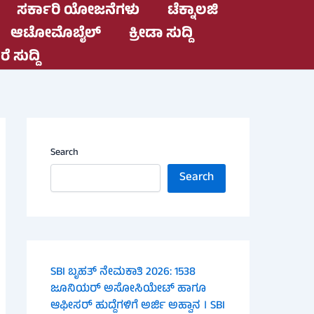
ಸರ್ಕಾರಿ ಯೋಜನೆಗಳು
ಟೆಕ್ನಾಲಜಿ
ಆಟೋಮೊಬೈಲ್
ಕ್ರೀಡಾ ಸುದ್ದಿ
ೆ ಸುದ್ದಿ
Search
Search
SBI ಬೃಹತ್ ನೇಮಕಾತಿ 2026: 1538
ಜೂನಿಯರ್ ಅಸೋಸಿಯೇಟ್ ಹಾಗೂ
ಆಫೀಸರ್ ಹುದ್ದೆಗಳಿಗೆ ಅರ್ಜಿ ಅಹ್ವಾನ । SBI