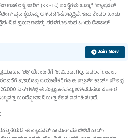
್ನಾಟಕ ರಸ್ತೆ ಸಾರಿಗೆ (KKRTC) ಸಂಸ್ಥೆಗಳು ಒಟ್ಟಾಗಿ ‘ನ್ಯಾಷನಲ್
ಟಿಂಗ್ ವ್ಯವಸ್ಥೆಯನ್ನು ಅಳವಡಿಸಿಕೊಳ್ಳುತ್ತಿವೆ. ಇದು ಕೇವಲ ಒಂದು
 ದೈನಂದಿನ ಪ್ರಯಾಣವನ್ನು ಸರಳಗೊಳಿಸುವ ಒಂದು ಡಿಜಿಟಲ್
Join Now
ಯಾಣದ ‘ಶಕ್ತಿ’ ಯೋಜನೆಗೆ ಸೀಮಿತವಾಗಿಲ್ಲ. ಬದಲಾಗಿ, ಶಾಲಾ
ವರೆಗೆ ಪ್ರತಿಯೊಬ್ಬ ಪ್ರಯಾಣಿಕರಿಗೂ ಈ ಸ್ಮಾರ್ಟ್ ಕಾರ್ಡ್ ಸೌಲಭ್ಯ
6,000 ಬಸ್‌ಗಳಲ್ಲಿ ಈ ತಂತ್ರಜ್ಞಾನವನ್ನು ಅಳವಡಿಸಲು ಸರ್ಕಾರ
್ಟಿನಲ್ಲಿ ಯುದ್ಧೋಪಾದಿಯಲ್ಲಿ ಕೆಲಸ ನಿರ್ವಹಿಸುತ್ತಿದೆ.
ು
ರಿಕಲ್ಪನೆಯಡಿ ಈ ನ್ಯಾಷನಲ್ ಕಾಮನ್ ಮೊಬಿಲಿಟಿ ಕಾರ್ಡ್