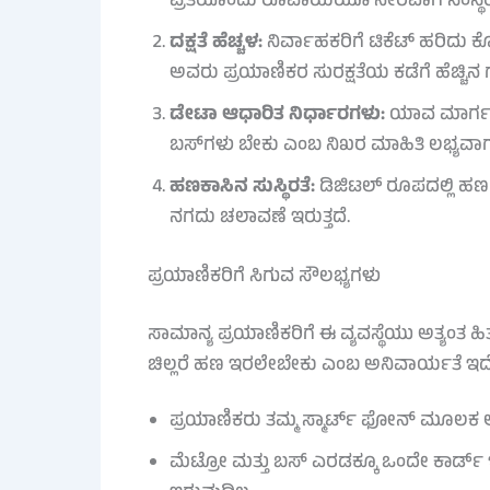
ಪ್ರತಿಯೊಂದು ರೂಪಾಯಿಯೂ ನೇರವಾಗಿ ಸಂಸ್ಥೆ
ದಕ್ಷತೆ ಹೆಚ್ಚಳ:
ನಿರ್ವಾಹಕರಿಗೆ ಟಿಕೆಟ್ ಹರಿದು 
ಅವರು ಪ್ರಯಾಣಿಕರ ಸುರಕ್ಷತೆಯ ಕಡೆಗೆ ಹೆಚ್ಚ
ಡೇಟಾ ಆಧಾರಿತ ನಿರ್ಧಾರಗಳು:
ಯಾವ ಮಾರ್ಗದಲ್
ಬಸ್‌ಗಳು ಬೇಕು ಎಂಬ ನಿಖರ ಮಾಹಿತಿ ಲಭ್ಯವಾ
ಹಣಕಾಸಿನ ಸುಸ್ಥಿರತೆ:
ಡಿಜಿಟಲ್ ರೂಪದಲ್ಲಿ ಹಣ 
ನಗದು ಚಲಾವಣೆ ಇರುತ್ತದೆ.
ಪ್ರಯಾಣಿಕರಿಗೆ ಸಿಗುವ ಸೌಲಭ್ಯಗಳು
ಸಾಮಾನ್ಯ ಪ್ರಯಾಣಿಕರಿಗೆ ಈ ವ್ಯವಸ್ಥೆಯು ಅತ್ಯಂತ ಹಿತಕ
ಚಿಲ್ಲರೆ ಹಣ ಇರಲೇಬೇಕು ಎಂಬ ಅನಿವಾರ್ಯತೆ ಇದೆ.
ಪ್ರಯಾಣಿಕರು ತಮ್ಮ ಸ್ಮಾರ್ಟ್ ಫೋನ್ ಮೂಲಕ ಆನ
ಮೆಟ್ರೋ ಮತ್ತು ಬಸ್ ಎರಡಕ್ಕೂ ಒಂದೇ ಕಾರ್ಡ್ ಇರ