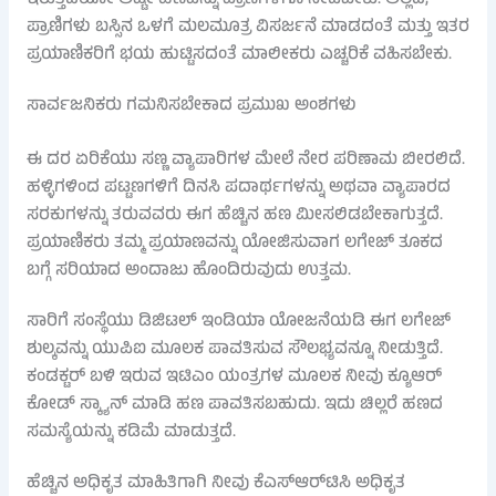
ಇರುತ್ತದೆಯೋ ಅಷ್ಟೇ ಹಣವನ್ನು ಪ್ರಾಣಿಗಳಿಗೂ ನೀಡಬೇಕು. ಅಲ್ಲದೆ,
ಪ್ರಾಣಿಗಳು ಬಸ್ಸಿನ ಒಳಗೆ ಮಲಮೂತ್ರ ವಿಸರ್ಜನೆ ಮಾಡದಂತೆ ಮತ್ತು ಇತರ
ಪ್ರಯಾಣಿಕರಿಗೆ ಭಯ ಹುಟ್ಟಿಸದಂತೆ ಮಾಲೀಕರು ಎಚ್ಚರಿಕೆ ವಹಿಸಬೇಕು.
ಸಾರ್ವಜನಿಕರು ಗಮನಿಸಬೇಕಾದ ಪ್ರಮುಖ ಅಂಶಗಳು
ಈ ದರ ಏರಿಕೆಯು ಸಣ್ಣ ವ್ಯಾಪಾರಿಗಳ ಮೇಲೆ ನೇರ ಪರಿಣಾಮ ಬೀರಲಿದೆ.
ಹಳ್ಳಿಗಳಿಂದ ಪಟ್ಟಣಗಳಿಗೆ ದಿನಸಿ ಪದಾರ್ಥಗಳನ್ನು ಅಥವಾ ವ್ಯಾಪಾರದ
ಸರಕುಗಳನ್ನು ತರುವವರು ಈಗ ಹೆಚ್ಚಿನ ಹಣ ಮೀಸಲಿಡಬೇಕಾಗುತ್ತದೆ.
ಪ್ರಯಾಣಿಕರು ತಮ್ಮ ಪ್ರಯಾಣವನ್ನು ಯೋಜಿಸುವಾಗ ಲಗೇಜ್ ತೂಕದ
ಬಗ್ಗೆ ಸರಿಯಾದ ಅಂದಾಜು ಹೊಂದಿರುವುದು ಉತ್ತಮ.
ಸಾರಿಗೆ ಸಂಸ್ಥೆಯು ಡಿಜಿಟಲ್ ಇಂಡಿಯಾ ಯೋಜನೆಯಡಿ ಈಗ ಲಗೇಜ್
ಶುಲ್ಕವನ್ನು ಯುಪಿಐ ಮೂಲಕ ಪಾವತಿಸುವ ಸೌಲಭ್ಯವನ್ನೂ ನೀಡುತ್ತಿದೆ.
ಕಂಡಕ್ಟರ್ ಬಳಿ ಇರುವ ಇಟಿಎಂ ಯಂತ್ರಗಳ ಮೂಲಕ ನೀವು ಕ್ಯೂಆರ್
ಕೋಡ್ ಸ್ಕ್ಯಾನ್ ಮಾಡಿ ಹಣ ಪಾವತಿಸಬಹುದು. ಇದು ಚಿಲ್ಲರೆ ಹಣದ
ಸಮಸ್ಯೆಯನ್ನು ಕಡಿಮೆ ಮಾಡುತ್ತದೆ.
ಹೆಚ್ಚಿನ ಅಧಿಕೃತ ಮಾಹಿತಿಗಾಗಿ ನೀವು ಕೆಎಸ್ಆರ್‌ಟಿಸಿ ಅಧಿಕೃತ