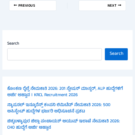
PREVIOUS
NEXT
Search
Search
ಕೊಂಕಣ ರೈಲ್ವೆ ನೇಮಕಾತಿ 2026: 201 ಸ್ಟೇಷನ್ ಮಾಸ್ಟರ್, ALP ಹುದ್ದೆಗಳಿಗೆ
ಅರ್ಜಿ ಅಹ್ವಾನ । KRCL Recruitment 2026
ನ್ಯಾಷನಲ್ ಇನ್ಶೂರೆನ್ಸ್ ಕಂಪನಿ ಲಿಮಿಟೆಡ್ ನೇಮಕಾತಿ 2026: 500
ಅಸಿಸ್ಟೆಂಟ್ ಹುದ್ದೆಗಳ ಭರ್ಜರಿ ಅಧಿಸೂಚನೆ ಪ್ರಕಟ
ಚಿಕ್ಕಬಳ್ಳಾಪುರ ಜಿಲ್ಲಾ ಪಂಚಾಯತ್ ಆಯುಷ್ ಇಲಾಖೆ ನೇಮಕಾತಿ 2026:
CHO ಹುದ್ದೆಗೆ ಅರ್ಜಿ ಆಹ್ವಾನ