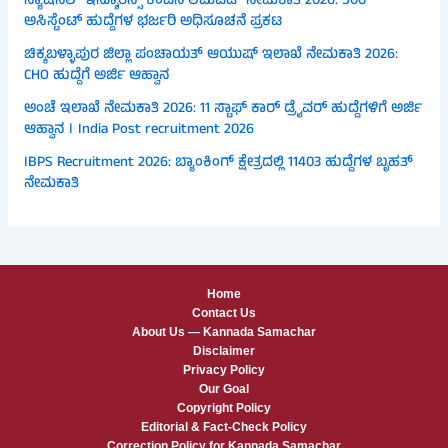
ನ್ಯಾಷನಲ್ ಇನ್ಶೂರೆನ್ಸ್ ಕಂಪನಿ ಲಿಮಿಟೆಡ್ ನೇಮಕಾತಿ 2026: 500
ಅಸಿಸ್ಟೆಂಟ್ ಹುದ್ದೆಗಳ ಭರ್ಜರಿ ಅಧಿಸೂಚನೆ ಪ್ರಕಟ
ಚಿಕ್ಕಬಳ್ಳಾಪುರ ಜಿಲ್ಲಾ ಪಂಚಾಯತ್ ಆಯುಷ್ ಇಲಾಖೆ ನೇಮಕಾತಿ 2026:
CHO ಹುದ್ದೆಗೆ ಅರ್ಜಿ ಆಹ್ವಾನ
ಅಂಚೆ ಇಲಾಖೆ ನೇಮಕಾತಿ 2026: 11 ಸ್ಟಾಫ್ ಕಾರ್ ಡ್ರೈವರ್ ಹುದ್ದೆಗಳಿಗೆ ಅರ್ಜಿ
ಆಹ್ವಾನ । India Post recruitment 2026
IBPS Recruitment 2026: ಬ್ಯಾಂಕಿಂಗ್ ಕ್ಷೇತ್ರದಲ್ಲಿ 11403 ಹುದ್ದೆಗಳ ಬೃಹತ್
ನೇಮಕಾತಿ
Home
Contact Us
About Us — Kannada Samachar
Disclaimer
Privacy Policy
Our Goal
Copyright Policy
Editorial & Fact-Check Policy
Correction Policy for Kannada Samachar