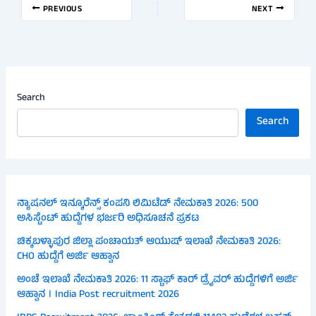
PREVIOUS
NEXT
Search
Search
ನ್ಯಾಷನಲ್ ಇನ್ಶೂರೆನ್ಸ್ ಕಂಪನಿ ಲಿಮಿಟೆಡ್ ನೇಮಕಾತಿ 2026: 500
ಅಸಿಸ್ಟೆಂಟ್ ಹುದ್ದೆಗಳ ಭರ್ಜರಿ ಅಧಿಸೂಚನೆ ಪ್ರಕಟ
ಚಿಕ್ಕಬಳ್ಳಾಪುರ ಜಿಲ್ಲಾ ಪಂಚಾಯತ್ ಆಯುಷ್ ಇಲಾಖೆ ನೇಮಕಾತಿ 2026:
CHO ಹುದ್ದೆಗೆ ಅರ್ಜಿ ಆಹ್ವಾನ
ಅಂಚೆ ಇಲಾಖೆ ನೇಮಕಾತಿ 2026: 11 ಸ್ಟಾಫ್ ಕಾರ್ ಡ್ರೈವರ್ ಹುದ್ದೆಗಳಿಗೆ ಅರ್ಜಿ
ಆಹ್ವಾನ । India Post recruitment 2026