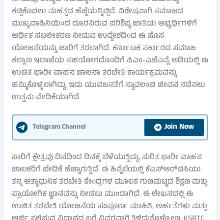
ಕಟ್ಟಿಕೊಡಲು ಮಹತ್ವದ ಹೆಜ್ಜೆಯನ್ನಿಟ್ಟಿದೆ. ವಿಶೇಷವಾಗಿ ಸಮಾಜದ
ಮುಖ್ಯವಾಹಿನಿಯಿಂದ ದೂರವಿರುವ ಪರಿಶಿಷ್ಟ ಜಾತಿಯ ಅಭ್ಯರ್ಥಿಗಳಿಗೆ
ಆರ್ಥಿಕ ಸಬಲೀಕರಣ ನೀಡುವ ಉದ್ದೇಶದಿಂದ ಈ ಹೊಸ
ಯೋಜನೆಯನ್ನು ಜಾರಿಗೆ ತರಲಾಗಿದೆ. ಕರ್ನಾಟಕ ಸರ್ಕಾರದ ಸಮಾಜ
ಕಲ್ಯಾಣ ಇಲಾಖೆಯ ಸಹಯೋಗದೊಂದಿಗೆ ಪಿಎಂ-ಎಜೆಎವೈ ಅಡಿಯಲ್ಲಿ ಈ
ಉಚಿತ ಭಾರೀ ವಾಹನ ಚಾಲನಾ ತರಬೇತಿ ಕಾರ್ಯಕ್ರಮವನ್ನು
ಹಮ್ಮಿಕೊಳ್ಳಲಾಗಿದ್ದು, ಇದು ಯುವಜನತೆಗೆ ಸ್ವಾವಲಂಬಿ ಜೀವನ ನಡೆಸಲು
ಉತ್ತಮ ವೇದಿಕೆಯಾಗಿದೆ.
Join Now
Telegram Channel
ಸಾರಿಗೆ ಕ್ಷೇತ್ರವು ದಿನದಿಂದ ದಿನಕ್ಕೆ ಬೆಳೆಯುತ್ತಿದ್ದು, ನುರಿತ ಭಾರೀ ವಾಹನ
ಚಾಲಕರಿಗೆ ಬೇಡಿಕೆ ಹೆಚ್ಚಾಗುತ್ತಿದೆ. ಈ ಹಿನ್ನೆಲೆಯಲ್ಲಿ ಕೆಎಸ್‌ಆರ್‌ಟಿಸಿಯು
ತನ್ನ ಅತ್ಯಾಧುನಿಕ ತರಬೇತಿ ಕೇಂದ್ರಗಳ ಮೂಲಕ ಗುಣಮಟ್ಟದ ಶಿಕ್ಷಣ ಮತ್ತು
ಪ್ರಾಯೋಗಿಕ ಜ್ಞಾನವನ್ನು ನೀಡಲು ಮುಂದಾಗಿದೆ. ಈ ಲೇಖನದಲ್ಲಿ ಈ
ಉಚಿತ ತರಬೇತಿ ಯೋಜನೆಯ ಸಂಪೂರ್ಣ ಮಾಹಿತಿ, ಅರ್ಹತೆಗಳು ಮತ್ತು
ಅರ್ಜಿ ಸಲ್ಲಿಸುವ ವಿಧಾನದ ಬಗ್ಗೆ ವಿವರವಾಗಿ ತಿಳಿದುಕೊಳ್ಳೋಣ. KSRTC